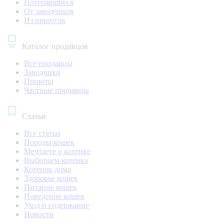
Потерявшиеся
От заводчиков
Из приютов
Каталог продавцов
Все продавцы
Заводчики
Приюты
Частные продавцы
Статьи
Все статьи
Породы кошек
Мечтаете о котенке
Выбираем котенка
Котенок дома
Здоровье кошек
Питание кошек
Поведение кошек
Уход и содержание
Новости