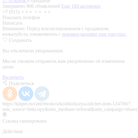
27 отзывов
о продавце
Завершено 806 объявлений
Еще 184 активных
+7 (915) ⚬⚬⚬ ⚬⚬ ⚬⚬
Показать телефон
Написать
Внимание:
Перед контактированием с продавцом,
пожалуйста, ознакомьтесь с
рекомендациями при покупке.
Сохранить
Вы отключили уведомления
Мы не сможем отправить вам уведомление об изменении
цены
Включить
Поделиться
https://kinpet.ru/card/moskva/koshki/kuzya-ishchet-dom-124700/?
utm_source=linkcopy&utm_medium=referral&utm_campaign=sharec
Ссылка скопирована
Действия