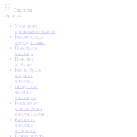
Сервисы
Сервисы
Установите
приложение Kinpet
Какая порода
подходит вам?
Подобрать
питомца
Подарки
от Kinpet
Как выбрать
и купить
питомца
Симулятор
жизни с
питомцем
Готовимся
к появлению
питомца дома
Как взять
питомца
из приюта
Беременность