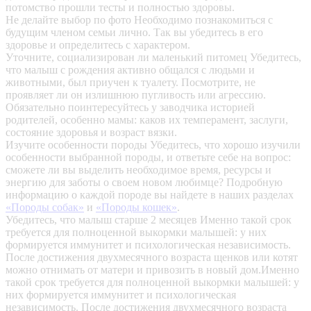
потомство прошли тесты и полностью здоровы.
Не делайте выбор по фото
Необходимо познакомиться с
будущим членом семьи лично. Так вы убедитесь в его
здоровье и определитесь с характером.
Уточните, социализирован ли маленький питомец
Убедитесь,
что малыш с рождения активно общался с людьми и
животными, был приучен к туалету. Посмотрите, не
проявляет ли он излишнюю пугливость или агрессию.
Обязательно поинтересуйтесь у заводчика историей
родителей, особенно мамы: каков их темперамент, заслуги,
состояние здоровья и возраст вязки.
Изучите особенности породы
Убедитесь, что хорошо изучили
особенности выбранной породы, и ответьте себе на вопрос:
сможете ли вы выделить необходимое время, ресурсы и
энергию для заботы о своем новом любимце? Подробную
информацию о каждой породе вы найдете в наших разделах
«Породы собак»
и
«Породы кошек»
.
Убедитесь, что малыш старше 2 месяцев
Именно такой срок
требуется для полноценной выкормки малышей: у них
формируется иммунитет и психологическая независимость.
После достижения двухмесячного возраста щенков или котят
можно отнимать от матери и привозить в новый дом.Именно
такой срок требуется для полноценной выкормки малышей: у
них формируется иммунитет и психологическая
независимость. После достижения двухмесячного возраста