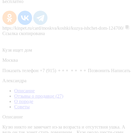
Бесплатно
https://kinpet.ru/card/moskva/koshki/kuzya-ishchet-dom-124700/
Ссылка скопирована
Кузя ищет дом
Москва
Показать телефон
+7 (915) ⚬⚬⚬ ⚬⚬ ⚬⚬
Позвонить
Написать
Александра
Описание
Отзывы о продавце
(27)
О породе
Советы
Описание
Кузю никто не замечает из-за возраста и отсутствия ушка. А
ведь он так хочет стать домашним... Кузе около шести-семи