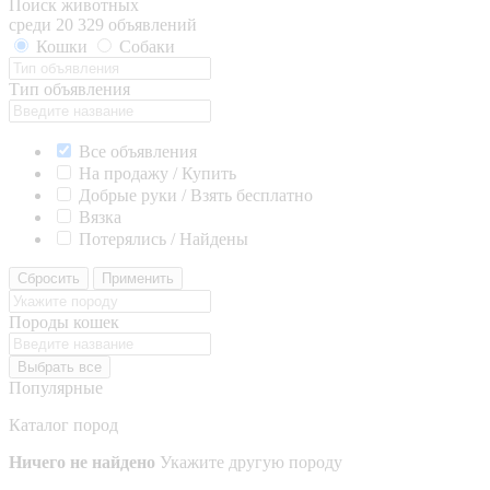
Поиск животных
среди 20 329 объявлений
Кошки
Собаки
Тип объявления
Все объявления
На продажу / Купить
Добрые руки / Взять бесплатно
Вязка
Потерялись / Найдены
Сбросить
Применить
Породы кошек
Выбрать все
Популярные
Каталог пород
Ничего не найдено
Укажите другую породу