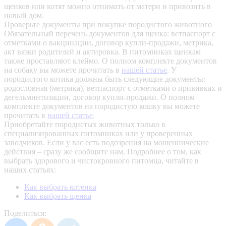
щенков или котят можно отнимать от матери и привозить в
новый дом.
Проверьте документы при покупке породистого животного
Обязательный перечень документов для щенка: ветпаспорт с
отметками о вакцинации, договор купли-продажи, метрика,
акт вязки родителей и актировка. В питомниках щенкам
также проставляют клеймо. О полном комплекте документов
на собаку вы можете прочитать в
нашей статье
.
У
породистого котика должны быть следующие документы:
родословная (метрика), ветпаспорт с отметками о прививках и
дегельминтизации, договор купли-продажи. О полном
комплекте документов на породистую кошку вы можете
прочитать в
нашей статье
.
Приобретайте породистых животных только в
специализированных питомниках или у проверенных
заводчиков. Если у вас есть подозрения на мошеннические
действия – сразу же сообщите нам.
Подробнее о том, как
выбрать здорового и чистокровного питомца, читайте в
наших статьях:
Как выбрать котенка
Как выбрать щенка
Поделиться: