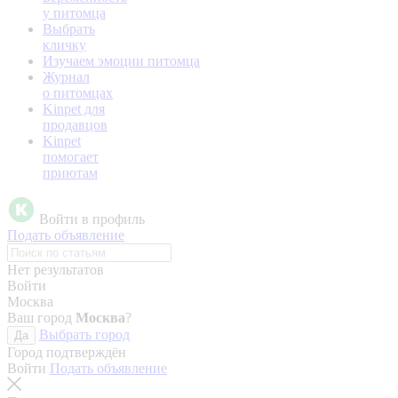
у питомца
Выбрать
кличку
Изучаем эмоции питомца
Журнал
о питомцах
Kinpet для
продавцов
Kinpet
помогает
приютам
Войти в профиль
Подать объявление
Нет результатов
Войти
Москва
Ваш город
Москва
?
Выбрать город
Да
Город подтверждён
Войти
Подать объявление