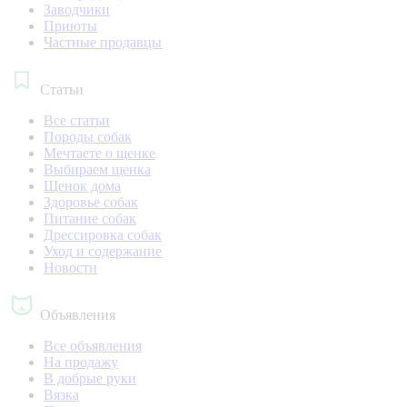
Заводчики
Приюты
Частные продавцы
Статьи
Все статьи
Породы собак
Мечтаете о щенке
Выбираем щенка
Щенок дома
Здоровье собак
Питание собак
Дрессировка собак
Уход и содержание
Новости
Объявления
Все объявления
На продажу
В добрые руки
Вязка