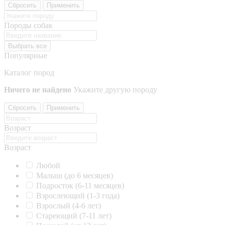
Сбросить
Применить
Породы собак
Выбрать все
Популярные
Каталог пород
Ничего не найдено
Укажите другую породу
Сбросить
Применить
Возраст
Возраст
Любой
Малыш (до 6 месяцев)
Подросток (6-11 месяцев)
Взрослеющий (1-3 года)
Взрослый (4-6 лет)
Стареющий (7-11 лет)