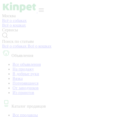
Москва
Всё о собаках
Всё о кошках
Сервисы
Поиск по статьям
Всё о собаках
Всё о кошках
Объявления
Все объявления
На продажу
В добрые руки
Вязка
Потерявшиеся
От заводчиков
Из приютов
Каталог продавцов
Все продавцы