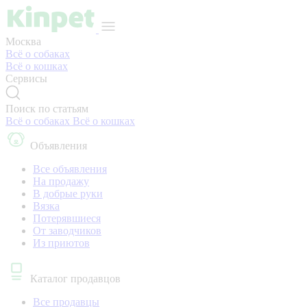
Москва
Всё о собаках
Всё о кошках
Сервисы
Поиск по статьям
Всё о собаках
Всё о кошках
Объявления
Все объявления
На продажу
В добрые руки
Вязка
Потерявшиеся
От заводчиков
Из приютов
Каталог продавцов
Все продавцы