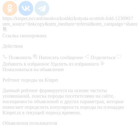
https://kinpet.ru/card/moskva/koshki/kotyata-scottish-fold-123090/?
utm_source=linkcopy&utm_medium=referral&utm_campaign=sharec
Ссылка скопирована
Действия
Позвонить
Написать сообщение
Поделиться
Добавить в избранное
Удалить из избранного
Пожаловаться на объявление
Рейтинг породы на Kinpet
Данный рейтинг формируется на основе частоты
упоминаний, поиска породы посетителями на сайте,
посещаемости объявлений и других параметрах, которые
помогают определить популярность породы на площадке
Kinpet.ru в текущий период времени.
Объявления пользователя