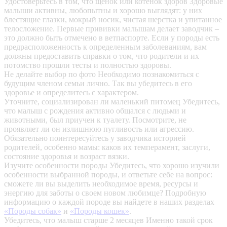
Удостоверьтесь в том, что щенок или котенок здоров
Здоровые
малыши активны, любопытны и хорошо выглядят: у них
блестящие глазки, мокрый носик, чистая шерстка и упитанное
телосложение. Первые прививки малышам делает заводчик –
это должно быть отмечено в ветпаспорте. Если у породы есть
предрасположенность к определенным заболеваниям, вам
должны предоставить справки о том, что родители и их
потомство прошли тесты и полностью здоровы.
Не делайте выбор по фото
Необходимо познакомиться с
будущим членом семьи лично. Так вы убедитесь в его
здоровье и определитесь с характером.
Уточните, социализирован ли маленький питомец
Убедитесь,
что малыш с рождения активно общался с людьми и
животными, был приучен к туалету. Посмотрите, не
проявляет ли он излишнюю пугливость или агрессию.
Обязательно поинтересуйтесь у заводчика историей
родителей, особенно мамы: каков их темперамент, заслуги,
состояние здоровья и возраст вязки.
Изучите особенности породы
Убедитесь, что хорошо изучили
особенности выбранной породы, и ответьте себе на вопрос:
сможете ли вы выделить необходимое время, ресурсы и
энергию для заботы о своем новом любимце? Подробную
информацию о каждой породе вы найдете в наших разделах
«Породы собак»
и
«Породы кошек»
.
Убедитесь, что малыш старше 2 месяцев
Именно такой срок