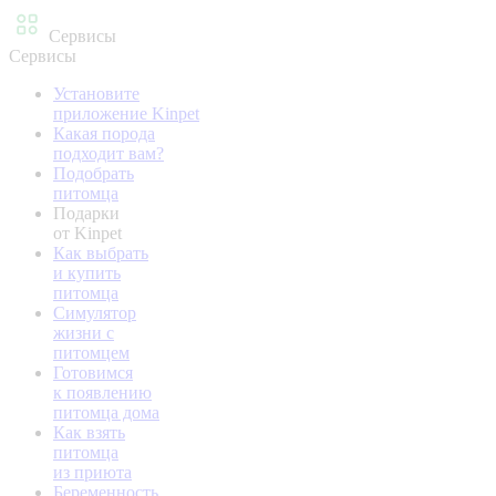
Сервисы
Сервисы
Установите
приложение Kinpet
Какая порода
подходит вам?
Подобрать
питомца
Подарки
от Kinpet
Как выбрать
и купить
питомца
Симулятор
жизни с
питомцем
Готовимся
к появлению
питомца дома
Как взять
питомца
из приюта
Беременность