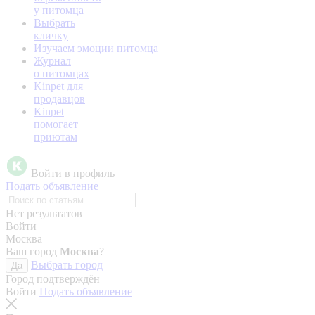
у питомца
Выбрать
кличку
Изучаем эмоции питомца
Журнал
о питомцах
Kinpet для
продавцов
Kinpet
помогает
приютам
Войти в профиль
Подать объявление
Нет результатов
Войти
Москва
Ваш город
Москва
?
Выбрать город
Да
Город подтверждён
Войти
Подать объявление