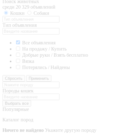
Поиск животных
среди 20 329 объявлений
Кошки
Собаки
Тип объявления
Все объявления
На продажу / Купить
Добрые руки / Взять бесплатно
Вязка
Потерялись / Найдены
Сбросить
Применить
Породы кошек
Выбрать все
Популярные
Каталог пород
Ничего не найдено
Укажите другую породу