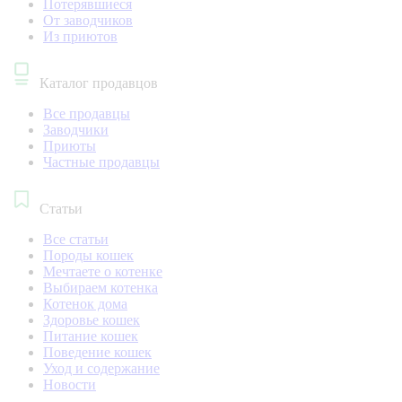
Потерявшиеся
От заводчиков
Из приютов
Каталог продавцов
Все продавцы
Заводчики
Приюты
Частные продавцы
Статьи
Все статьи
Породы кошек
Мечтаете о котенке
Выбираем котенка
Котенок дома
Здоровье кошек
Питание кошек
Поведение кошек
Уход и содержание
Новости