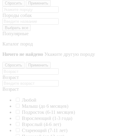
Сбросить
Применить
Породы собак
Выбрать все
Популярные
Каталог пород
Ничего не найдено
Укажите другую породу
Сбросить
Применить
Возраст
Возраст
Любой
Малыш (до 6 месяцев)
Подросток (6-11 месяцев)
Взрослеющий (1-3 года)
Взрослый (4-6 лет)
Стареющий (7-11 лет)