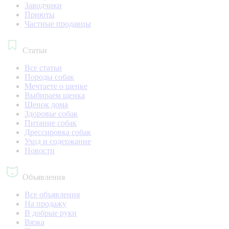
Заводчики
Приюты
Частные продавцы
Статьи
Все статьи
Породы собак
Мечтаете о щенке
Выбираем щенка
Щенок дома
Здоровье собак
Питание собак
Дрессировка собак
Уход и содержание
Новости
Объявления
Все объявления
На продажу
В добрые руки
Вязка