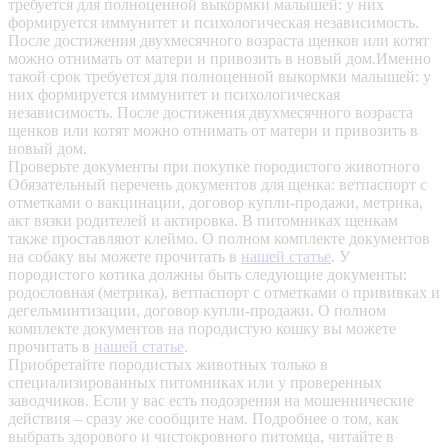
требуется для полноценной выкормки малышей: у них
формируется иммунитет и психологическая независимость.
После достижения двухмесячного возраста щенков или котят
можно отнимать от матери и привозить в новый дом.Именно
такой срок требуется для полноценной выкормки малышей: у
них формируется иммунитет и психологическая
независимость. После достижения двухмесячного возраста
щенков или котят можно отнимать от матери и привозить в
новый дом.
Проверьте документы при покупке породистого животного
Обязательный перечень документов для щенка: ветпаспорт с
отметками о вакцинации, договор купли-продажи, метрика,
акт вязки родителей и актировка. В питомниках щенкам
также проставляют клеймо. О полном комплекте документов
на собаку вы можете прочитать в
нашей статье
.
У
породистого котика должны быть следующие документы:
родословная (метрика), ветпаспорт с отметками о прививках и
дегельминтизации, договор купли-продажи. О полном
комплекте документов на породистую кошку вы можете
прочитать в
нашей статье
.
Приобретайте породистых животных только в
специализированных питомниках или у проверенных
заводчиков. Если у вас есть подозрения на мошеннические
действия – сразу же сообщите нам.
Подробнее о том, как
выбрать здорового и чистокровного питомца, читайте в