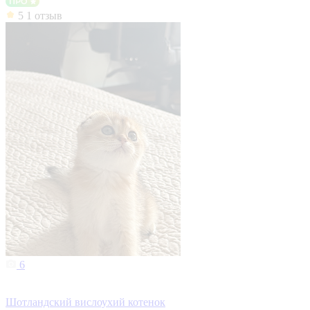
5
1 отзыв
6
Шотландский вислоухий котенок