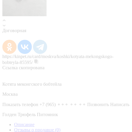
Договорная
https://kinpet.ru/card/moskva/koshki/kotyata-mekongskogo-
bobteyla-85595/
Ссылка скопирована
Котята меконгского бобтейла
Москва
Показать телефон
+7 (965) ⚬⚬⚬ ⚬⚬ ⚬⚬
Позвонить
Написать
Голден Трюфель Питомник
Описание
Отзывы о продавце
(0)