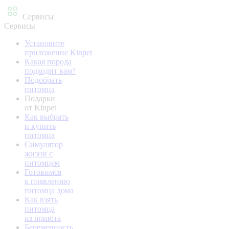
Сервисы
Сервисы
Установите
приложение Kinpet
Какая порода
подходит вам?
Подобрать
питомца
Подарки
от Kinpet
Как выбрать
и купить
питомца
Симулятор
жизни с
питомцем
Готовимся
к появлению
питомца дома
Как взять
питомца
из приюта
Беременность