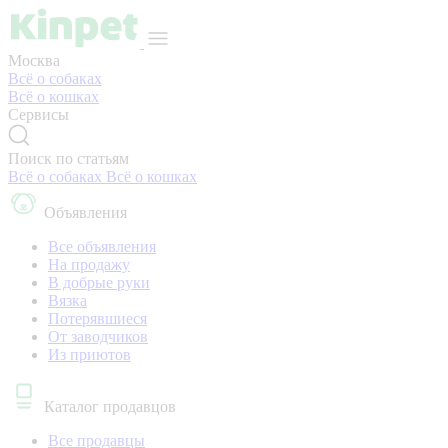
Москва
Всё о собаках
Всё о кошках
Сервисы
Поиск по статьям
Всё о собаках
Всё о кошках
Объявления
Все объявления
На продажу
В добрые руки
Вязка
Потерявшиеся
От заводчиков
Из приютов
Каталог продавцов
Все продавцы