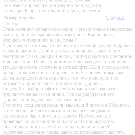
помогают определить популярность породы на
площадке Kinpet.ru в текущий период времени.
Размер породы:
Средние
Советы
Стать хозяином собаки или кошки – это не только невероятная
радость, но и огромная ответственность. Как выбрать
будущего четвероного члена семьи?
Удостоверьтесь в том, что щенок или котенок здоров
Здоровые
малыши активны, любопытны и хорошо выглядят: у них
блестящие глазки, мокрый носик, чистая шерстка и упитанное
телосложение. Первые прививки малышам делает заводчик –
это должно быть отмечено в ветпаспорте. Если у породы есть
предрасположенность к определенным заболеваниям, вам
должны предоставить справки о том, что родители и их
потомство прошли тесты и полностью здоровы.
Не делайте выбор по фото
Необходимо познакомиться с
будущим членом семьи лично. Так вы убедитесь в его
здоровье и определитесь с характером.
Уточните, социализирован ли маленький питомец
Убедитесь,
что малыш с рождения активно общался с людьми и
животными, был приучен к туалету. Посмотрите, не
проявляет ли он излишнюю пугливость или агрессию.
Обязательно поинтересуйтесь у заводчика историей
родителей, особенно мамы: каков их темперамент, заслуги,