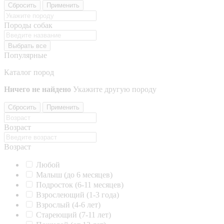
Сбросить
Применить
Породы собак
Выбрать все
Популярные
Каталог пород
Ничего не найдено
Укажите другую породу
Сбросить
Применить
Возраст
Возраст
Любой
Малыш (до 6 месяцев)
Подросток (6-11 месяцев)
Взрослеющий (1-3 года)
Взрослый (4-6 лет)
Стареющий (7-11 лет)