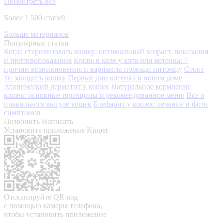
Посмотреть все
Более 1 500 статей
Больше материалов
Популярные статьи
Когда стерилизовать кошку: оптимальный возраст, показания
и противопоказания
Кровь в кале у кота или котенка: 7
причин возникновения и варианты помощи питомцу
Стоит
ли заводить кошку
Первые дни котенка в новом доме
Атопический дерматит у кошек
Натуральное кормление
кошек: основные принципы и рекомендованное меню
Все о
правильном выгуле кошек
Блефарит у кошек: лечение и фото
симптомов
Позвонить
Написать
Установите приложение Kinpet
Отсканируйте QR-код
с помощью камеры телефона,
чтобы установить приложение