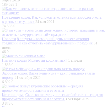
марта 2019
189 629
1
Поведение кошек
Как успокоить котенка или взрослого кота –
в разных ситуациях
24 мая 2021
74 586
0
Новости
8 августа – всемирный день кошек: история,
традиции и как отметить «замуррчательный» праздник
31
июля
46
0
Питание кошек
Можно ли кошкам мак?
1 апреля
1 836
0
Здоровье кошек
Вязка мейн-куна – как правильно вязать
породу
21 октября 2025
6 892
0
Котенок дома
Сколько живут курильские бобтейлы – средняя
продолжительность жизни и ее этапы
3 октября 2025
3 873
0