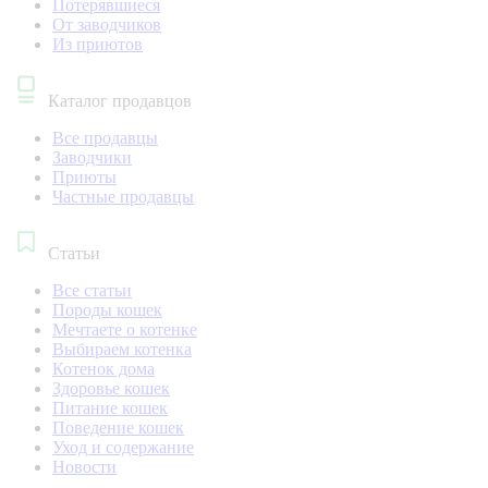
Потерявшиеся
От заводчиков
Из приютов
Каталог продавцов
Все продавцы
Заводчики
Приюты
Частные продавцы
Статьи
Все статьи
Породы кошек
Мечтаете о котенке
Выбираем котенка
Котенок дома
Здоровье кошек
Питание кошек
Поведение кошек
Уход и содержание
Новости