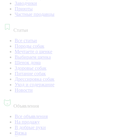
Заводчики
Приюты
Частные продавцы
Статьи
Все статьи
Породы собак
Мечтаете о щенке
Выбираем щенка
Щенок дома
Здоровье собак
Питание собак
Дрессировка собак
Уход и содержание
Новости
Объявления
Все объявления
На продажу
В добрые руки
Вязка