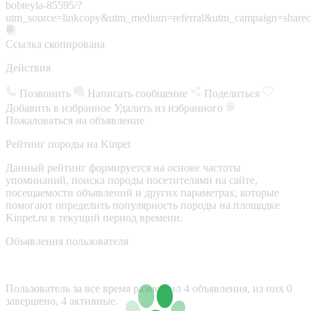
bobteyla-85595/?
utm_source=linkcopy&utm_medium=referral&utm_campaign=sharec
Ссылка скопирована
Действия
Позвонить
Написать сообщение
Поделиться
Добавить в избранное
Удалить из избранного
Пожаловаться на объявление
Рейтинг породы на Kinpet
Данный рейтинг формируется на основе частоты
упоминаний, поиска породы посетителями на сайте,
посещаемости объявлений и других параметрах, которые
помогают определить популярность породы на площадке
Kinpet.ru в текущий период времени.
Объявления пользователя
Пользователь за все время разместил 4 объявления, из них 0
завершено, 4 активные.