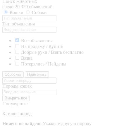
Поиск животных
среди 20 329 объявлений
Кошки
Собаки
Тип объявления
Все объявления
На продажу / Купить
Добрые руки / Взять бесплатно
Вязка
Потерялись / Найдены
Сбросить
Применить
Породы кошек
Выбрать все
Популярные
Каталог пород
Ничего не найдено
Укажите другую породу