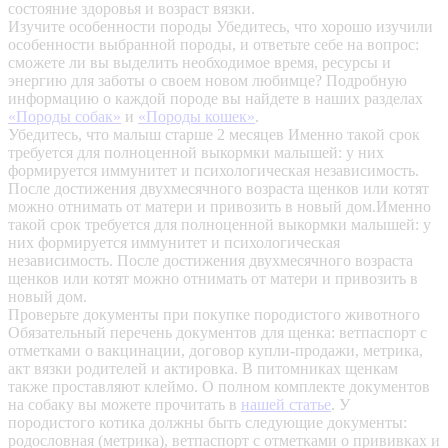
состояние здоровья и возраст вязки.
Изучите особенности породы
Убедитесь, что хорошо изучили
особенности выбранной породы, и ответьте себе на вопрос:
сможете ли вы выделить необходимое время, ресурсы и
энергию для заботы о своем новом любимце? Подробную
информацию о каждой породе вы найдете в наших разделах
«Породы собак»
и
«Породы кошек»
.
Убедитесь, что малыш старше 2 месяцев
Именно такой срок
требуется для полноценной выкормки малышей: у них
формируется иммунитет и психологическая независимость.
После достижения двухмесячного возраста щенков или котят
можно отнимать от матери и привозить в новый дом.Именно
такой срок требуется для полноценной выкормки малышей: у
них формируется иммунитет и психологическая
независимость. После достижения двухмесячного возраста
щенков или котят можно отнимать от матери и привозить в
новый дом.
Проверьте документы при покупке породистого животного
Обязательный перечень документов для щенка: ветпаспорт с
отметками о вакцинации, договор купли-продажи, метрика,
акт вязки родителей и актировка. В питомниках щенкам
также проставляют клеймо. О полном комплекте документов
на собаку вы можете прочитать в
нашей статье
.
У
породистого котика должны быть следующие документы:
родословная (метрика), ветпаспорт с отметками о прививках и