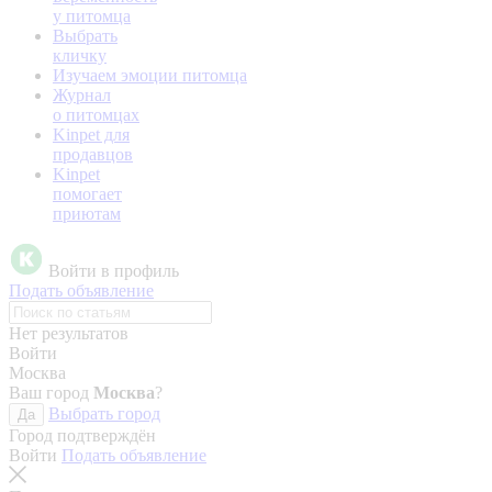
у питомца
Выбрать
кличку
Изучаем эмоции питомца
Журнал
о питомцах
Kinpet для
продавцов
Kinpet
помогает
приютам
Войти в профиль
Подать объявление
Нет результатов
Войти
Москва
Ваш город
Москва
?
Выбрать город
Да
Город подтверждён
Войти
Подать объявление