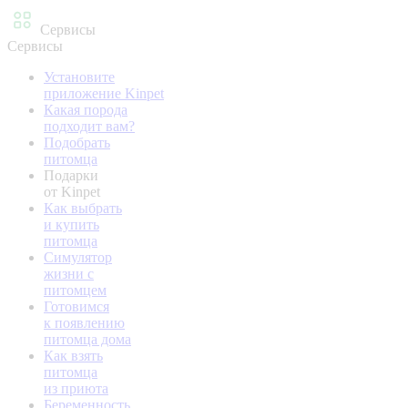
Сервисы
Сервисы
Установите
приложение Kinpet
Какая порода
подходит вам?
Подобрать
питомца
Подарки
от Kinpet
Как выбрать
и купить
питомца
Симулятор
жизни с
питомцем
Готовимся
к появлению
питомца дома
Как взять
питомца
из приюта
Беременность