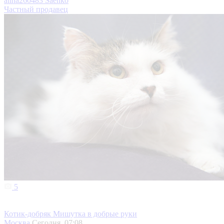
alina260483 Saenko
Частный продавец
5
Котик-добряк Мишутка в добрые руки
Москва
Сегодня, 07:08