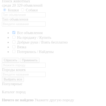
Поиск животных
среди 20 329 объявлений
Кошки
Собаки
Тип объявления
Все объявления
На продажу / Купить
Добрые руки / Взять бесплатно
Вязка
Потерялись / Найдены
Сбросить
Применить
Породы кошек
Выбрать все
Популярные
Каталог пород
Ничего не найдено
Укажите другую породу