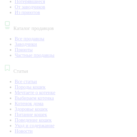
Потерявшиеся
От заводчиков
Из приютов
Каталог продавцов
Все продавцы
Заводчики
Приюты
Частные продавцы
Статьи
Все статьи
Породы кошек
Мечтаете о котенке
Выбираем котенка
Котенок дома
Здоровье кошек
Питание кошек
Поведение кошек
Уход и содержание
Новости