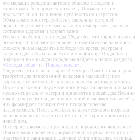
что малыш с рождения активно общался с людьми и
животными, был приучен к туалету. Посмотрите, не
проявляет ли он излишнюю пугливость или агрессию.
Обязательно поинтересуйтесь у заводчика историей
родителей, особенно мамы: каков их темперамент, заслуги,
состояние здоровья и возраст вязки.
Изучите особенности породы
Убедитесь, что хорошо изучили
особенности выбранной породы, и ответьте себе на вопрос:
сможете ли вы выделить необходимое время, ресурсы и
энергию для заботы о своем новом любимце? Подробную
информацию о каждой породе вы найдете в наших разделах
«Породы собак»
и
«Породы кошек»
.
Убедитесь, что малыш старше 2 месяцев
Именно такой срок
требуется для полноценной выкормки малышей: у них
формируется иммунитет и психологическая независимость.
После достижения двухмесячного возраста щенков или котят
можно отнимать от матери и привозить в новый дом.Именно
такой срок требуется для полноценной выкормки малышей: у
них формируется иммунитет и психологическая
независимость. После достижения двухмесячного возраста
щенков или котят можно отнимать от матери и привозить в
новый дом.
Проверьте документы при покупке породистого животного
Обязательный перечень документов для щенка: ветпаспорт с
отметками о вакцинации, договор купли-продажи, метрика,