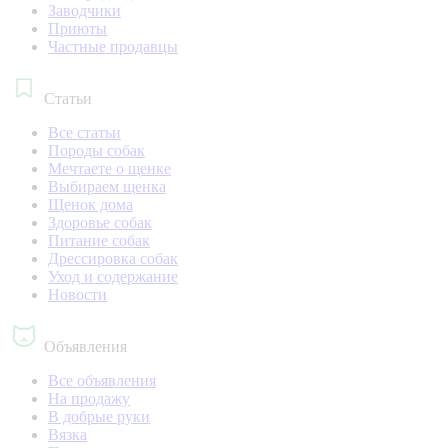
Заводчики
Приюты
Частные продавцы
Статьи
Все статьи
Породы собак
Мечтаете о щенке
Выбираем щенка
Щенок дома
Здоровье собак
Питание собак
Дрессировка собак
Уход и содержание
Новости
Объявления
Все объявления
На продажу
В добрые руки
Вязка