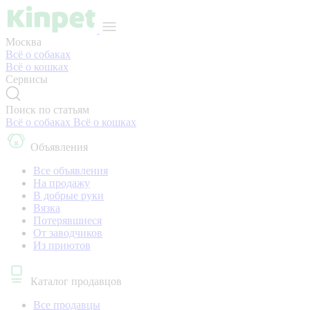
Москва
Всё о собаках
Всё о кошках
Сервисы
Поиск по статьям
Всё о собаках
Всё о кошках
Объявления
Все объявления
На продажу
В добрые руки
Вязка
Потерявшиеся
От заводчиков
Из приютов
Каталог продавцов
Все продавцы