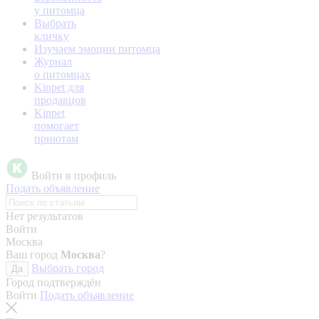
у питомца
Выбрать
кличку
Изучаем эмоции питомца
Журнал
о питомцах
Kinpet для
продавцов
Kinpet
помогает
приютам
Войти в профиль
Подать объявление
Нет результатов
Войти
Москва
Ваш город
Москва
?
Выбрать город
Да
Город подтверждён
Войти
Подать объявление