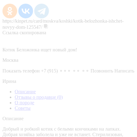
https://kinpet.ru/card/moskva/koshki/kotik-belozhonka-ishchet-
novyy-dom-125547/
Ссылка скопирована
Котик Беложонка ищет новый дом!
Москва
Показать телефон
+7 (915) ⚬⚬⚬ ⚬⚬ ⚬⚬
Позвонить
Написать
Ирина
Описание
Отзывы о продавце
(0)
О породе
Советы
Описание
Добрый и робкий котик с белыми кончиками на лапках.
Добрая хозяйка заболела и уже не встанет. Стерилизован,