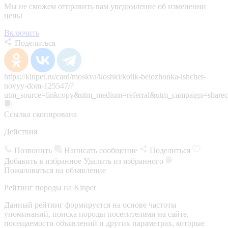
Мы не сможем отправить вам уведомление об изменении
цены
Включить
Поделиться
https://kinpet.ru/card/moskva/koshki/kotik-belozhonka-ishchet-
novyy-dom-125547/?
utm_source=linkcopy&utm_medium=referral&utm_campaign=sharec
Ссылка скопирована
Действия
Позвонить
Написать сообщение
Поделиться
Добавить в избранное
Удалить из избранного
Пожаловаться на объявление
Рейтинг породы на Kinpet
Данный рейтинг формируется на основе частоты
упоминаний, поиска породы посетителями на сайте,
посещаемости объявлений и других параметрах, которые