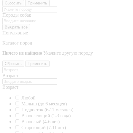
Сбросить
Применить
Породы собак
Выбрать все
Популярные
Каталог пород
Ничего не найдено
Укажите другую породу
Сбросить
Применить
Возраст
Возраст
Любой
Малыш (до 6 месяцев)
Подросток (6-11 месяцев)
Взрослеющий (1-3 года)
Взрослый (4-6 лет)
Стареющий (7-11 лет)