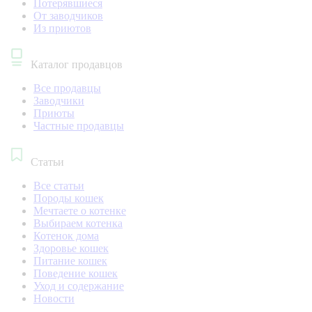
Потерявшиеся
От заводчиков
Из приютов
Каталог продавцов
Все продавцы
Заводчики
Приюты
Частные продавцы
Статьи
Все статьи
Породы кошек
Мечтаете о котенке
Выбираем котенка
Котенок дома
Здоровье кошек
Питание кошек
Поведение кошек
Уход и содержание
Новости