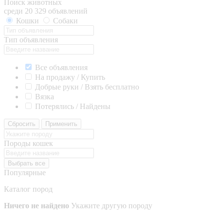
Поиск животных
среди 20 329 объявлений
Кошки
Собаки
Тип объявления
Все объявления
На продажу / Купить
Добрые руки / Взять бесплатно
Вязка
Потерялись / Найдены
Сбросить
Применить
Породы кошек
Выбрать все
Популярные
Каталог пород
Ничего не найдено
Укажите другую породу