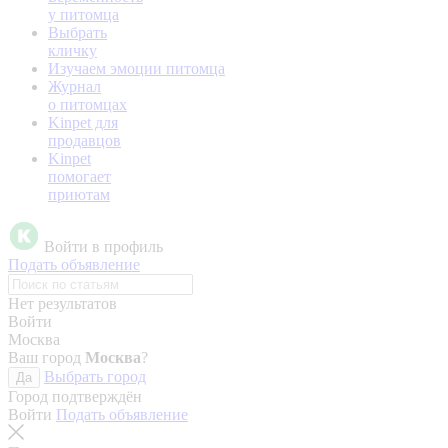
у питомца
Выбрать
кличку
Изучаем эмоции питомца
Журнал
о питомцах
Kinpet для
продавцов
Kinpet
помогает
приютам
Войти в профиль
Подать объявление
Нет результатов
Войти
Москва
Ваш город
Москва
?
Выбрать город
Да
Город подтверждён
Войти
Подать объявление