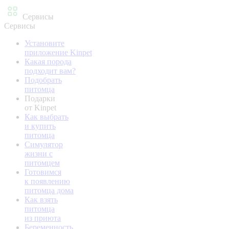
Сервисы
Сервисы
Установите
приложение Kinpet
Какая порода
подходит вам?
Подобрать
питомца
Подарки
от Kinpet
Как выбрать
и купить
питомца
Симулятор
жизни с
питомцем
Готовимся
к появлению
питомца дома
Как взять
питомца
из приюта
Беременность