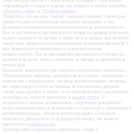
энергию для заботы о своем новом любимце? Подробную
информацию о каждой породе вы найдете в наших разделах
«Породы собак»
и
«Породы кошек»
.
Убедитесь, что малыш старше 2 месяцев
Именно такой срок
требуется для полноценной выкормки малышей: у них
формируется иммунитет и психологическая независимость.
После достижения двухмесячного возраста щенков или котят
можно отнимать от матери и привозить в новый дом.Именно
такой срок требуется для полноценной выкормки малышей: у
них формируется иммунитет и психологическая
независимость. После достижения двухмесячного возраста
щенков или котят можно отнимать от матери и привозить в
новый дом.
Проверьте документы при покупке породистого животного
Обязательный перечень документов для щенка: ветпаспорт с
отметками о вакцинации, договор купли-продажи, метрика,
акт вязки родителей и актировка. В питомниках щенкам
также проставляют клеймо. О полном комплекте документов
на собаку вы можете прочитать в
нашей статье
.
У
породистого котика должны быть следующие документы:
родословная (метрика), ветпаспорт с отметками о прививках и
дегельминтизации, договор купли-продажи. О полном
комплекте документов на породистую кошку вы можете
прочитать в
нашей статье
.
Приобретайте породистых животных только в