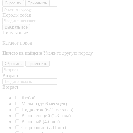
Сбросить
Применить
Породы собак
Выбрать все
Популярные
Каталог пород
Ничего не найдено
Укажите другую породу
Сбросить
Применить
Возраст
Возраст
Любой
Малыш (до 6 месяцев)
Подросток (6-11 месяцев)
Взрослеющий (1-3 года)
Взрослый (4-6 лет)
Стареющий (7-11 лет)