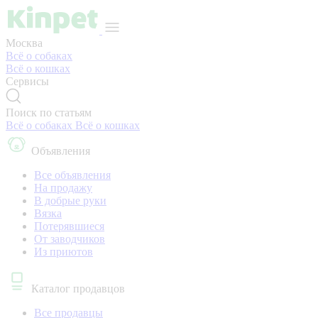
Москва
Всё о собаках
Всё о кошках
Сервисы
Поиск по статьям
Всё о собаках
Всё о кошках
Объявления
Все объявления
На продажу
В добрые руки
Вязка
Потерявшиеся
От заводчиков
Из приютов
Каталог продавцов
Все продавцы