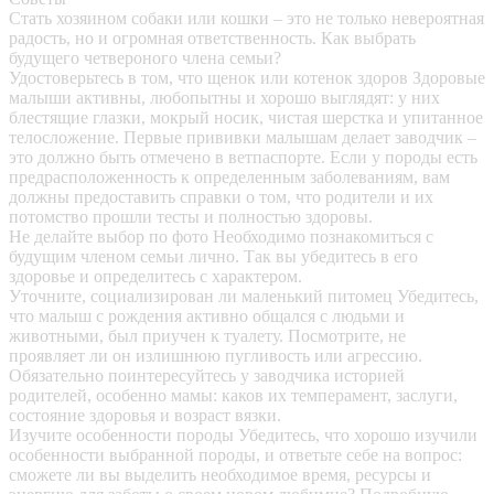
Стать хозяином собаки или кошки – это не только невероятная
радость, но и огромная ответственность. Как выбрать
будущего четвероного члена семьи?
Удостоверьтесь в том, что щенок или котенок здоров
Здоровые
малыши активны, любопытны и хорошо выглядят: у них
блестящие глазки, мокрый носик, чистая шерстка и упитанное
телосложение. Первые прививки малышам делает заводчик –
это должно быть отмечено в ветпаспорте. Если у породы есть
предрасположенность к определенным заболеваниям, вам
должны предоставить справки о том, что родители и их
потомство прошли тесты и полностью здоровы.
Не делайте выбор по фото
Необходимо познакомиться с
будущим членом семьи лично. Так вы убедитесь в его
здоровье и определитесь с характером.
Уточните, социализирован ли маленький питомец
Убедитесь,
что малыш с рождения активно общался с людьми и
животными, был приучен к туалету. Посмотрите, не
проявляет ли он излишнюю пугливость или агрессию.
Обязательно поинтересуйтесь у заводчика историей
родителей, особенно мамы: каков их темперамент, заслуги,
состояние здоровья и возраст вязки.
Изучите особенности породы
Убедитесь, что хорошо изучили
особенности выбранной породы, и ответьте себе на вопрос:
сможете ли вы выделить необходимое время, ресурсы и