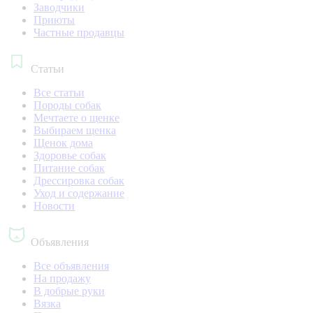
Заводчики
Приюты
Частные продавцы
Статьи
Все статьи
Породы собак
Мечтаете о щенке
Выбираем щенка
Щенок дома
Здоровье собак
Питание собак
Дрессировка собак
Уход и содержание
Новости
Объявления
Все объявления
На продажу
В добрые руки
Вязка