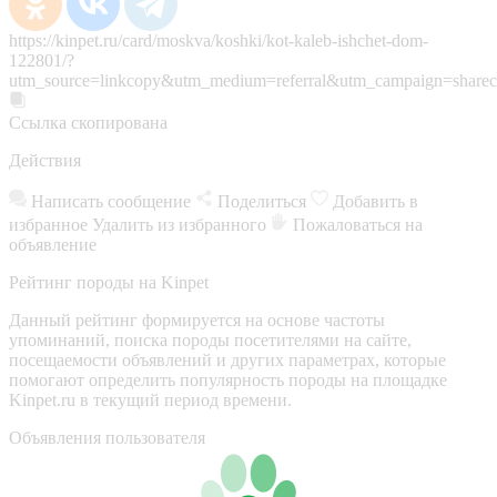
https://kinpet.ru/card/moskva/koshki/kot-kaleb-ishchet-dom-
122801/?
utm_source=linkcopy&utm_medium=referral&utm_campaign=sharec
Ссылка скопирована
Действия
Написать сообщение
Поделиться
Добавить в
избранное
Удалить из избранного
Пожаловаться на
объявление
Рейтинг породы на Kinpet
Данный рейтинг формируется на основе частоты
упоминаний, поиска породы посетителями на сайте,
посещаемости объявлений и других параметрах, которые
помогают определить популярность породы на площадке
Kinpet.ru в текущий период времени.
Объявления пользователя