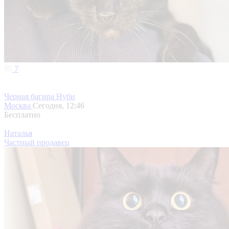
7
Черная багира Нуби
Москва
Сегодня, 12:46
Бесплатно
Наталья
Частный продавец