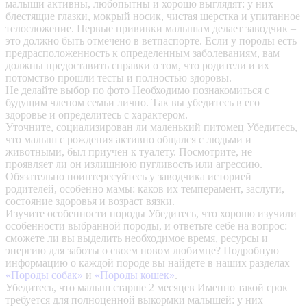
малыши активны, любопытны и хорошо выглядят: у них
блестящие глазки, мокрый носик, чистая шерстка и упитанное
телосложение. Первые прививки малышам делает заводчик –
это должно быть отмечено в ветпаспорте. Если у породы есть
предрасположенность к определенным заболеваниям, вам
должны предоставить справки о том, что родители и их
потомство прошли тесты и полностью здоровы.
Не делайте выбор по фото
Необходимо познакомиться с
будущим членом семьи лично. Так вы убедитесь в его
здоровье и определитесь с характером.
Уточните, социализирован ли маленький питомец
Убедитесь,
что малыш с рождения активно общался с людьми и
животными, был приучен к туалету. Посмотрите, не
проявляет ли он излишнюю пугливость или агрессию.
Обязательно поинтересуйтесь у заводчика историей
родителей, особенно мамы: каков их темперамент, заслуги,
состояние здоровья и возраст вязки.
Изучите особенности породы
Убедитесь, что хорошо изучили
особенности выбранной породы, и ответьте себе на вопрос:
сможете ли вы выделить необходимое время, ресурсы и
энергию для заботы о своем новом любимце? Подробную
информацию о каждой породе вы найдете в наших разделах
«Породы собак»
и
«Породы кошек»
.
Убедитесь, что малыш старше 2 месяцев
Именно такой срок
требуется для полноценной выкормки малышей: у них