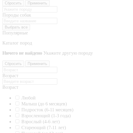
Сбросить
Применить
Породы собак
Выбрать все
Популярные
Каталог пород
Ничего не найдено
Укажите другую породу
Сбросить
Применить
Возраст
Возраст
Любой
Малыш (до 6 месяцев)
Подросток (6-11 месяцев)
Взрослеющий (1-3 года)
Взрослый (4-6 лет)
Стареющий (7-11 лет)