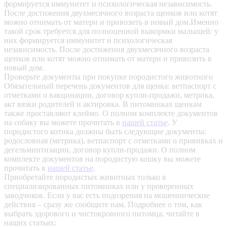
формируется иммунитет и психологическая независимость.
После достижения двухмесячного возраста щенков или котят
можно отнимать от матери и привозить в новый дом.Именно
такой срок требуется для полноценной выкормки малышей: у
них формируется иммунитет и психологическая
независимость. После достижения двухмесячного возраста
щенков или котят можно отнимать от матери и привозить в
новый дом.
Проверьте документы при покупке породистого животного
Обязательный перечень документов для щенка: ветпаспорт с
отметками о вакцинации, договор купли-продажи, метрика,
акт вязки родителей и актировка. В питомниках щенкам
также проставляют клеймо. О полном комплекте документов
на собаку вы можете прочитать в
нашей статье
.
У
породистого котика должны быть следующие документы:
родословная (метрика), ветпаспорт с отметками о прививках и
дегельминтизации, договор купли-продажи. О полном
комплекте документов на породистую кошку вы можете
прочитать в
нашей статье
.
Приобретайте породистых животных только в
специализированных питомниках или у проверенных
заводчиков. Если у вас есть подозрения на мошеннические
действия – сразу же сообщите нам.
Подробнее о том, как
выбрать здорового и чистокровного питомца, читайте в
наших статьях: