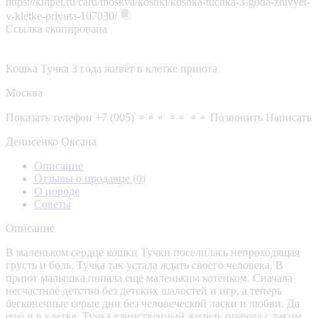
https://kinpet.ru/card/moskva/koshki/koshka-tuchka-3-goda-zhivyet-
v-kletke-priyuta-107030/
Ссылка скопирована
Кошка Тучка 3 года живёт в клетке приюта
Москва
Показать телефон
+7 (905) ⚬⚬⚬ ⚬⚬ ⚬⚬
Позвонить
Написать
Денисенко Оксана
Описание
Отзывы о продавце
(0)
О породе
Советы
Описание
В маленьком сердце кошки Тучки поселилась непроходящая
грусть и боль. Тучка так устала ждать своего человека. В
приют малышка попала ещё маленьким котенком. Сначала
несчастное детство без детских шалостей и игр, а теперь
бесконечные серые дни без человеческой ласки и любви. Да
ещё и в клетке. Тучка единственный житель приюта с таким