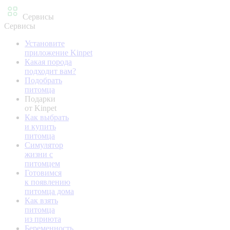
Сервисы
Сервисы
Установите
приложение Kinpet
Какая порода
подходит вам?
Подобрать
питомца
Подарки
от Kinpet
Как выбрать
и купить
питомца
Симулятор
жизни с
питомцем
Готовимся
к появлению
питомца дома
Как взять
питомца
из приюта
Беременность