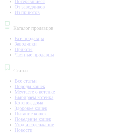
Потерявшиеся
От заводчиков
Из приютов
Каталог продавцов
Все продавцы
Заводчики
Приюты
Частные продавцы
Статьи
Все статьи
Породы кошек
Мечтаете о котенке
Выбираем котенка
Котенок дома
Здоровье кошек
Питание кошек
Поведение кошек
Уход и содержание
Новости