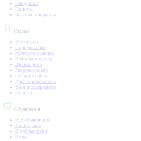
Заводчики
Приюты
Частные продавцы
Статьи
Все статьи
Породы собак
Мечтаете о щенке
Выбираем щенка
Щенок дома
Здоровье собак
Питание собак
Дрессировка собак
Уход и содержание
Новости
Объявления
Все объявления
На продажу
В добрые руки
Вязка