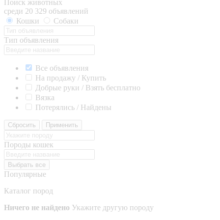
Поиск животных
среди 20 329 объявлений
Кошки
Собаки
Тип объявления
Все объявления
На продажу / Купить
Добрые руки / Взять бесплатно
Вязка
Потерялись / Найдены
Сбросить
Применить
Породы кошек
Выбрать все
Популярные
Каталог пород
Ничего не найдено
Укажите другую породу