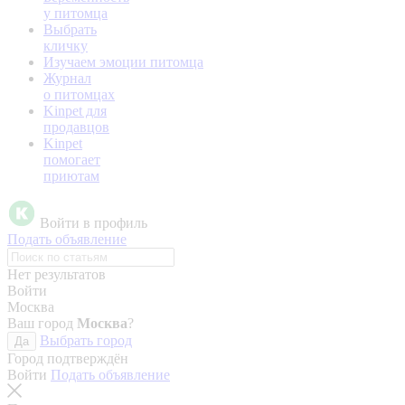
у питомца
Выбрать
кличку
Изучаем эмоции питомца
Журнал
о питомцах
Kinpet для
продавцов
Kinpet
помогает
приютам
Войти в профиль
Подать объявление
Нет результатов
Войти
Москва
Ваш город
Москва
?
Выбрать город
Да
Город подтверждён
Войти
Подать объявление