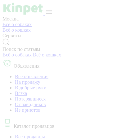
Москва
Всё о собаках
Всё о кошках
Сервисы
Поиск по статьям
Всё о собаках
Всё о кошках
Объявления
Все объявления
На продажу
В добрые руки
Вязка
Потерявшиеся
От заводчиков
Из приютов
Каталог продавцов
Все продавцы