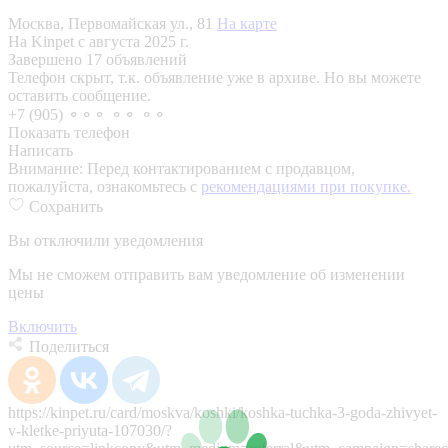
Москва, Первомайская ул., 81
На карте
На Kinpet c августа 2025 г.
Завершено 17 объявлений
Телефон скрыт, т.к. объявление уже в архиве. Но вы можете
оставить сообщение.
+7 (905) ⚬⚬⚬ ⚬⚬ ⚬⚬
Показать телефон
Написать
Внимание:
Перед контактированием с продавцом,
пожалуйста, ознакомьтесь с
рекомендациями при покупке.
Сохранить
Вы отключили уведомления
Мы не сможем отправить вам уведомление об изменении
цены
Включить
Поделиться
https://kinpet.ru/card/moskva/koshki/koshka-tuchka-3-goda-zhivyet-
v-kletke-priyuta-107030/?