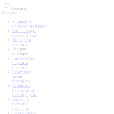
Сервисы
Сервисы
Установите
приложение Kinpet
Какая порода
подходит вам?
Подобрать
питомца
Подарки
от Kinpet
Как выбрать
и купить
питомца
Симулятор
жизни с
питомцем
Готовимся
к появлению
питомца дома
Как взять
питомца
из приюта
Беременность