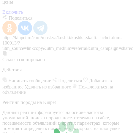
цены
Включить
Поделиться
https://kinpet.ru/card/moskva/koshki/koshka-skalli-ishchet-dom-
100913/?
utm_source=linkcopy&utm_medium=referral&utm_campaign=sharec
Ссылка скопирована
Действия
Написать сообщение
Поделиться
Добавить в
избранное
Удалить из избранного
Пожаловаться на
объявление
Рейтинг породы на Kinpet
Данный рейтинг формируется на основе частоты
упоминаний, поиска породы посетителями на сайте,
посещаемости объявлений и других параметрах, которые
помогают определить популярность породы на площадке