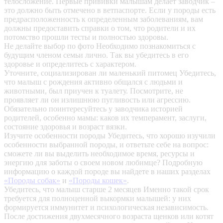
телосложение. Первые прививки малышам делает заводчик –
это должно быть отмечено в ветпаспорте. Если у породы есть
предрасположенность к определенным заболеваниям, вам
должны предоставить справки о том, что родители и их
потомство прошли тесты и полностью здоровы.
Не делайте выбор по фото
Необходимо познакомиться с
будущим членом семьи лично. Так вы убедитесь в его
здоровье и определитесь с характером.
Уточните, социализирован ли маленький питомец
Убедитесь,
что малыш с рождения активно общался с людьми и
животными, был приучен к туалету. Посмотрите, не
проявляет ли он излишнюю пугливость или агрессию.
Обязательно поинтересуйтесь у заводчика историей
родителей, особенно мамы: каков их темперамент, заслуги,
состояние здоровья и возраст вязки.
Изучите особенности породы
Убедитесь, что хорошо изучили
особенности выбранной породы, и ответьте себе на вопрос:
сможете ли вы выделить необходимое время, ресурсы и
энергию для заботы о своем новом любимце? Подробную
информацию о каждой породе вы найдете в наших разделах
«Породы собак»
и
«Породы кошек»
.
Убедитесь, что малыш старше 2 месяцев
Именно такой срок
требуется для полноценной выкормки малышей: у них
формируется иммунитет и психологическая независимость.
После достижения двухмесячного возраста щенков или котят