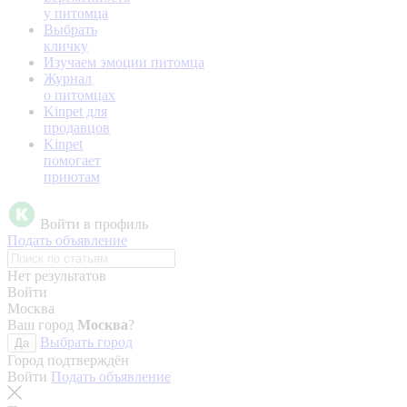
у питомца
Выбрать
кличку
Изучаем эмоции питомца
Журнал
о питомцах
Kinpet для
продавцов
Kinpet
помогает
приютам
Войти в профиль
Подать объявление
Нет результатов
Войти
Москва
Ваш город
Москва
?
Выбрать город
Да
Город подтверждён
Войти
Подать объявление