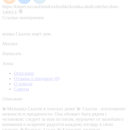
https://kinpet.ru/card/moskva/koshki/koshka-skalli-ishchet-dom-
100913/
Ссылка скопирована
кошка Скалли ищет дом
Москва
Написать
Анна
Описание
Отзывы о продавце
(0)
О породе
Советы
Описание
💫Малышка Скалли в поисках дома! 💫 Скалли - воплощение
нежности и преданности. Она обожает быть рядом с
человеком: следует за ним по пятам, мурлычет от малейшего
внимания и искренне радуется каждому взгляду в свою
сторону. 💫Возраст: 3 года; 💫Характер: ласковая,