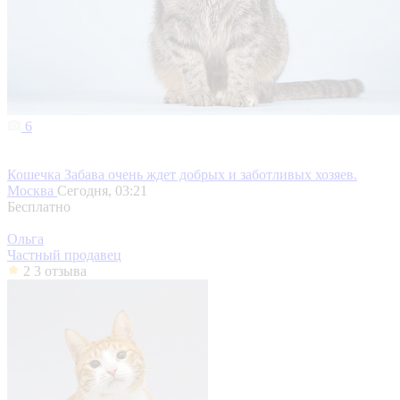
6
Кошечка Забава очень ждет добрых и заботливых хозяев.
Москва
Сегодня, 03:21
Бесплатно
Ольга
Частный продавец
2
3 отзыва