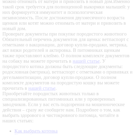
можно отнимать от матери и привозить в новый дом.Именно
такой срок требуется для полноценной выкормки малышей: у
них формируется иммунитет и психологическая
независимость. После достижения двухмесячного возраста
щенков или котят можно отнимать от матери и привозить в
новый дом.
Проверьте документы при покупке породистого животного
Обязательный перечень документов для щенка: ветпаспорт с
отметками о вакцинации, договор купли-продажи, метрика,
акт вязки родителей и актировка. В питомниках щенкам
также проставляют клеймо. О полном комплекте документов
на собаку вы можете прочитать в
нашей статье
.
У
породистого котика должны быть следующие документы:
родословная (метрика), ветпаспорт с отметками о прививках и
дегельминтизации, договор купли-продажи. О полном
комплекте документов на породистую кошку вы можете
прочитать в
нашей статье
.
Приобретайте породистых животных только в
специализированных питомниках или у проверенных
заводчиков. Если у вас есть подозрения на мошеннические
действия – сразу же сообщите нам.
Подробнее о том, как
выбрать здорового и чистокровного питомца, читайте в
наших статьях:
Как выбрать котенка