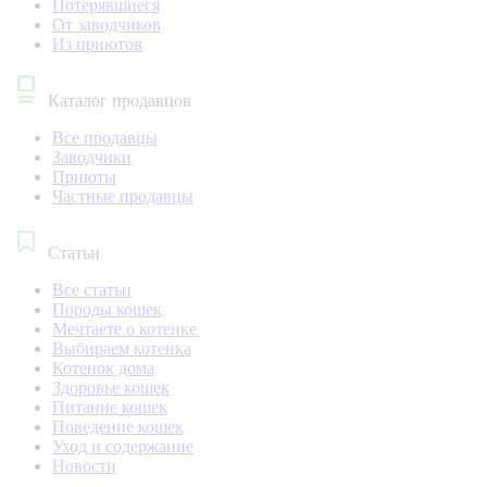
Потерявшиеся
От заводчиков
Из приютов
Каталог продавцов
Все продавцы
Заводчики
Приюты
Частные продавцы
Статьи
Все статьи
Породы кошек
Мечтаете о котенке
Выбираем котенка
Котенок дома
Здоровье кошек
Питание кошек
Поведение кошек
Уход и содержание
Новости