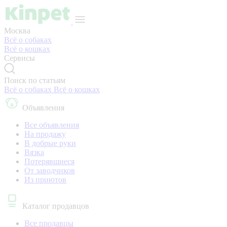
Москва
Всё о собаках
Всё о кошках
Сервисы
Поиск по статьям
Всё о собаках
Всё о кошках
Объявления
Все объявления
На продажу
В добрые руки
Вязка
Потерявшиеся
От заводчиков
Из приютов
Каталог продавцов
Все продавцы