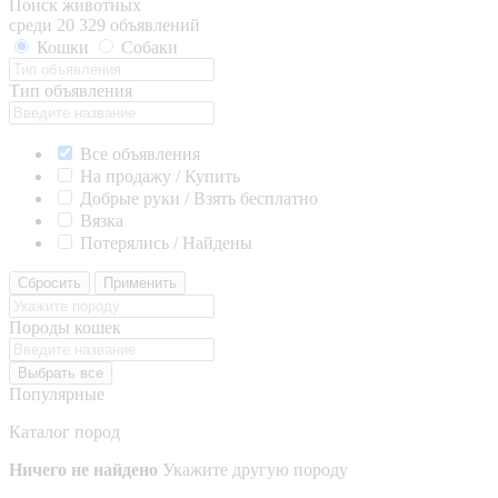
Поиск животных
среди 20 329 объявлений
Кошки
Собаки
Тип объявления
Все объявления
На продажу / Купить
Добрые руки / Взять бесплатно
Вязка
Потерялись / Найдены
Сбросить
Применить
Породы кошек
Выбрать все
Популярные
Каталог пород
Ничего не найдено
Укажите другую породу