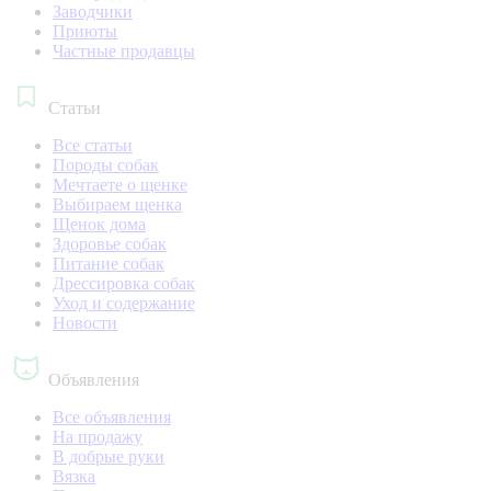
Заводчики
Приюты
Частные продавцы
Статьи
Все статьи
Породы собак
Мечтаете о щенке
Выбираем щенка
Щенок дома
Здоровье собак
Питание собак
Дрессировка собак
Уход и содержание
Новости
Объявления
Все объявления
На продажу
В добрые руки
Вязка