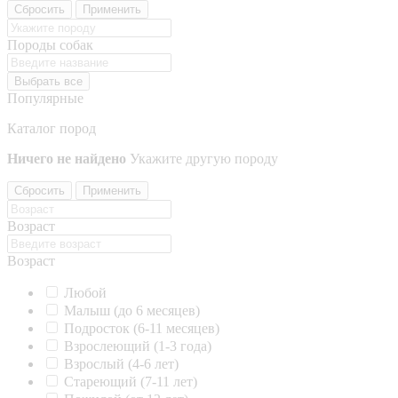
Сбросить
Применить
Породы собак
Выбрать все
Популярные
Каталог пород
Ничего не найдено
Укажите другую породу
Сбросить
Применить
Возраст
Возраст
Любой
Малыш (до 6 месяцев)
Подросток (6-11 месяцев)
Взрослеющий (1-3 года)
Взрослый (4-6 лет)
Стареющий (7-11 лет)