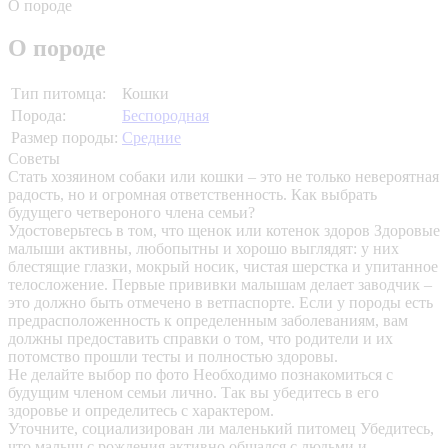
О породе
О породе
Тип питомца:
Кошки
Порода:
Беспородная
Размер породы:
Средние
Советы
Стать хозяином собаки или кошки – это не только невероятная
радость, но и огромная ответственность. Как выбрать
будущего четвероного члена семьи?
Удостоверьтесь в том, что щенок или котенок здоров
Здоровые
малыши активны, любопытны и хорошо выглядят: у них
блестящие глазки, мокрый носик, чистая шерстка и упитанное
телосложение. Первые прививки малышам делает заводчик –
это должно быть отмечено в ветпаспорте. Если у породы есть
предрасположенность к определенным заболеваниям, вам
должны предоставить справки о том, что родители и их
потомство прошли тесты и полностью здоровы.
Не делайте выбор по фото
Необходимо познакомиться с
будущим членом семьи лично. Так вы убедитесь в его
здоровье и определитесь с характером.
Уточните, социализирован ли маленький питомец
Убедитесь,
что малыш с рождения активно общался с людьми и