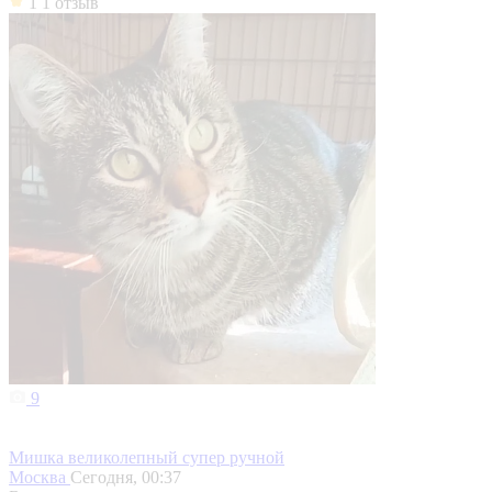
1
1 отзыв
9
Мишка великолепный супер ручной
Москва
Сегодня, 00:37