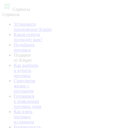
Сервисы
Сервисы
Установите
приложение Kinpet
Какая порода
подходит вам?
Подобрать
питомца
Подарки
от Kinpet
Как выбрать
и купить
питомца
Симулятор
жизни с
питомцем
Готовимся
к появлению
питомца дома
Как взять
питомца
из приюта
Беременность