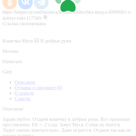
https://kinpet.ru/card/moskva/koshki/koshechka-musya-f09f90b1-v-
dobrye-ruki-117560/
Ссылка скопирована
Кошечка Муся 🐱 В добрые руки
Москва
Написать
Gleb
Описание
Отзывы о продавце
(0)
О породе
Советы
Описание
Здравствуйте. Отдаем кошечку в добрые руки. Все прививки
проставлены. Ей +- 2 года. Зовут Муся. Собак не боится.
Ладит сними замечательно. Даже играется. Отдаем так как не
нашли хозяина.