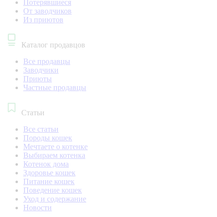
Потерявшиеся
От заводчиков
Из приютов
Каталог продавцов
Все продавцы
Заводчики
Приюты
Частные продавцы
Статьи
Все статьи
Породы кошек
Мечтаете о котенке
Выбираем котенка
Котенок дома
Здоровье кошек
Питание кошек
Поведение кошек
Уход и содержание
Новости