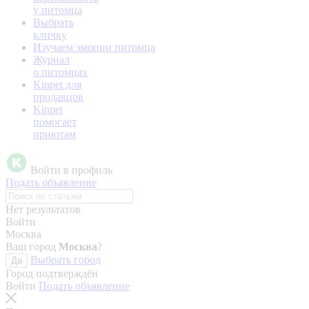
у питомца
Выбрать
кличку
Изучаем эмоции питомца
Журнал
о питомцах
Kinpet для
продавцов
Kinpet
помогает
приютам
Войти в профиль
Подать объявление
Нет результатов
Войти
Москва
Ваш город
Москва
?
Выбрать город
Да
Город подтверждён
Войти
Подать объявление