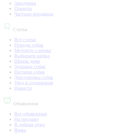
Заводчики
Приюты
Частные продавцы
Статьи
Все статьи
Породы собак
Мечтаете о щенке
Выбираем щенка
Щенок дома
Здоровье собак
Питание собак
Дрессировка собак
Уход и содержание
Новости
Объявления
Все объявления
На продажу
В добрые руки
Вязка