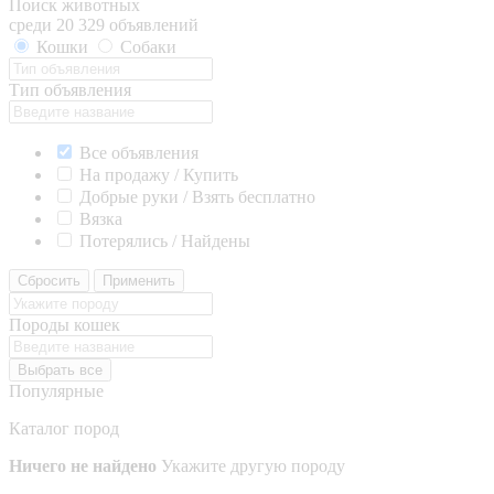
Поиск животных
среди 20 329 объявлений
Кошки
Собаки
Тип объявления
Все объявления
На продажу / Купить
Добрые руки / Взять бесплатно
Вязка
Потерялись / Найдены
Сбросить
Применить
Породы кошек
Выбрать все
Популярные
Каталог пород
Ничего не найдено
Укажите другую породу