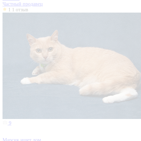
Частный продавец
1
1 отзыв
9
Марсик ищет дом