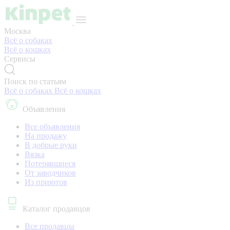
Москва
Всё о собаках
Всё о кошках
Сервисы
Поиск по статьям
Всё о собаках
Всё о кошках
Объявления
Все объявления
На продажу
В добрые руки
Вязка
Потерявшиеся
От заводчиков
Из приютов
Каталог продавцов
Все продавцы