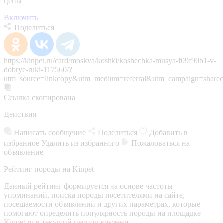
цены
Включить
Поделиться
https://kinpet.ru/card/moskva/koshki/koshechka-musya-f09f90b1-v-
dobrye-ruki-117560/?
utm_source=linkcopy&utm_medium=referral&utm_campaign=sharec
Ссылка скопирована
Действия
Написать сообщение
Поделиться
Добавить в
избранное
Удалить из избранного
Пожаловаться на
объявление
Рейтинг породы на Kinpet
Данный рейтинг формируется на основе частоты
упоминаний, поиска породы посетителями на сайте,
посещаемости объявлений и других параметрах, которые
помогают определить популярность породы на площадке
Kinpet.ru в текущий период времени.