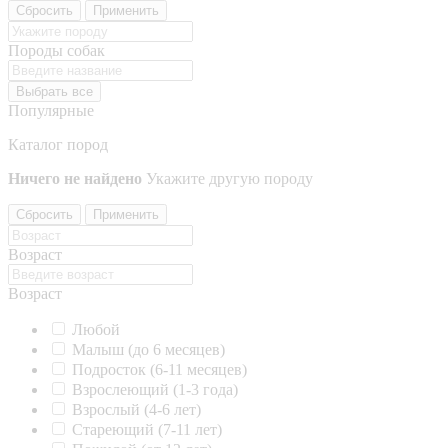
Сбросить
Применить
Породы собак
Выбрать все
Популярные
Каталог пород
Ничего не найдено
Укажите другую породу
Сбросить
Применить
Возраст
Возраст
Любой
Малыш (до 6 месяцев)
Подросток (6-11 месяцев)
Взрослеющий (1-3 года)
Взрослый (4-6 лет)
Стареющий (7-11 лет)