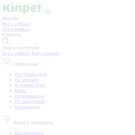
Москва
Всё о собаках
Всё о кошках
Сервисы
Поиск по статьям
Всё о собаках
Всё о кошках
Объявления
Все объявления
На продажу
В добрые руки
Вязка
Потерявшиеся
От заводчиков
Из приютов
Каталог продавцов
Все продавцы