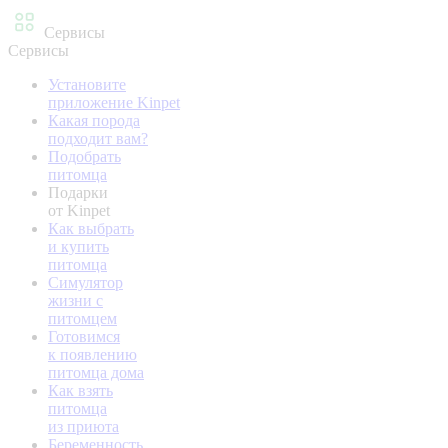
Сервисы
Сервисы
Установите
приложение Kinpet
Какая порода
подходит вам?
Подобрать
питомца
Подарки
от Kinpet
Как выбрать
и купить
питомца
Симулятор
жизни с
питомцем
Готовимся
к появлению
питомца дома
Как взять
питомца
из приюта
Беременность