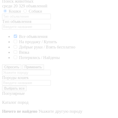
Поиск животных
среди 20 329 объявлений
Кошки
Собаки
Тип объявления
Все объявления
На продажу / Купить
Добрые руки / Взять бесплатно
Вязка
Потерялись / Найдены
Сбросить
Применить
Породы кошек
Выбрать все
Популярные
Каталог пород
Ничего не найдено
Укажите другую породу