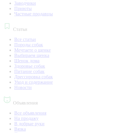
Заводчики
Приюты
Частные продавцы
Статьи
Все статьи
Породы собак
Мечтаете о щенке
Выбираем щенка
Щенок дома
Здоровье собак
Питание собак
Дрессировка собак
Уход и содержание
Новости
Объявления
Все объявления
На продажу
В добрые руки
Вязка