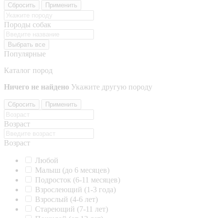
Сбросить
Применить
Породы собак
Выбрать все
Популярные
Каталог пород
Ничего не найдено
Укажите другую породу
Сбросить
Применить
Возраст
Возраст
Любой
Малыш (до 6 месяцев)
Подросток (6-11 месяцев)
Взрослеющий (1-3 года)
Взрослый (4-6 лет)
Стареющий (7-11 лет)