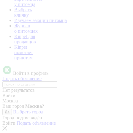
у питомца
Выбрать
кличку
Изучаем эмоции питомца
Журнал
о питомцах
Kinpet для
продавцов
Kinpet
помогает
приютам
Войти в профиль
Подать объявление
Нет результатов
Войти
Москва
Ваш город
Москва
?
Выбрать город
Да
Город подтверждён
Войти
Подать объявление