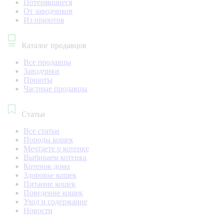
Потерявшиеся
От заводчиков
Из приютов
Каталог продавцов
Все продавцы
Заводчики
Приюты
Частные продавцы
Статьи
Все статьи
Породы кошек
Мечтаете о котенке
Выбираем котенка
Котенок дома
Здоровье кошек
Питание кошек
Поведение кошек
Уход и содержание
Новости