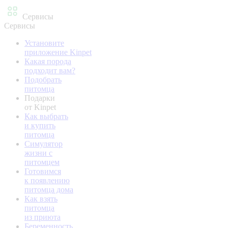
Сервисы
Сервисы
Установите
приложение Kinpet
Какая порода
подходит вам?
Подобрать
питомца
Подарки
от Kinpet
Как выбрать
и купить
питомца
Симулятор
жизни с
питомцем
Готовимся
к появлению
питомца дома
Как взять
питомца
из приюта
Беременность