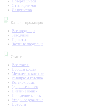
Потерявшиеся
От заводчиков
Из приютов
Каталог продавцов
Все продавцы
Заводчики
Приюты
Частные продавцы
Статьи
Все статьи
Породы кошек
Мечтаете о котенке
Выбираем котенка
Котенок дома
Здоровье кошек
Питание кошек
Поведение кошек
Уход и содержание
Новости