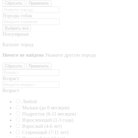
Сбросить
Применить
Породы собак
Выбрать все
Популярные
Каталог пород
Ничего не найдено
Укажите другую породу
Сбросить
Применить
Возраст
Возраст
Любой
Малыш (до 6 месяцев)
Подросток (6-11 месяцев)
Взрослеющий (1-3 года)
Взрослый (4-6 лет)
Стареющий (7-11 лет)