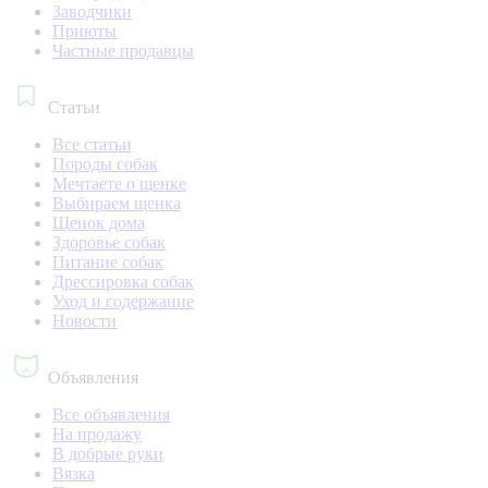
Заводчики
Приюты
Частные продавцы
Статьи
Все статьи
Породы собак
Мечтаете о щенке
Выбираем щенка
Щенок дома
Здоровье собак
Питание собак
Дрессировка собак
Уход и содержание
Новости
Объявления
Все объявления
На продажу
В добрые руки
Вязка