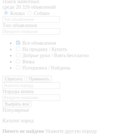
Поиск животных
среди 20 329 объявлений
Кошки
Собаки
Тип объявления
Все объявления
На продажу / Купить
Добрые руки / Взять бесплатно
Вязка
Потерялись / Найдены
Сбросить
Применить
Породы кошек
Выбрать все
Популярные
Каталог пород
Ничего не найдено
Укажите другую породу