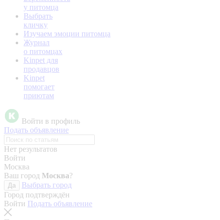
у питомца
Выбрать
кличку
Изучаем эмоции питомца
Журнал
о питомцах
Kinpet для
продавцов
Kinpet
помогает
приютам
Войти в профиль
Подать объявление
Нет результатов
Войти
Москва
Ваш город
Москва
?
Выбрать город
Да
Город подтверждён
Войти
Подать объявление