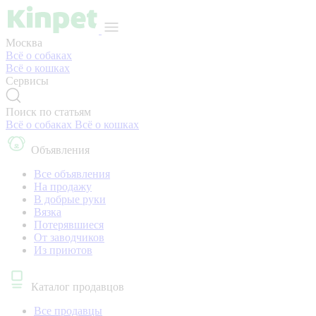
Москва
Всё о собаках
Всё о кошках
Сервисы
Поиск по статьям
Всё о собаках
Всё о кошках
Объявления
Все объявления
На продажу
В добрые руки
Вязка
Потерявшиеся
От заводчиков
Из приютов
Каталог продавцов
Все продавцы