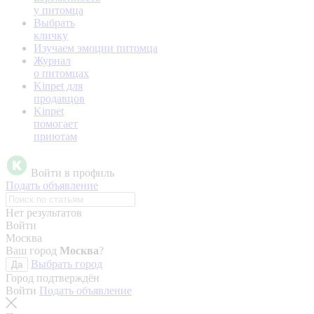
у питомца
Выбрать
кличку
Изучаем эмоции питомца
Журнал
о питомцах
Kinpet для
продавцов
Kinpet
помогает
приютам
Войти в профиль
Подать объявление
Нет результатов
Войти
Москва
Ваш город
Москва
?
Выбрать город
Да
Город подтверждён
Войти
Подать объявление