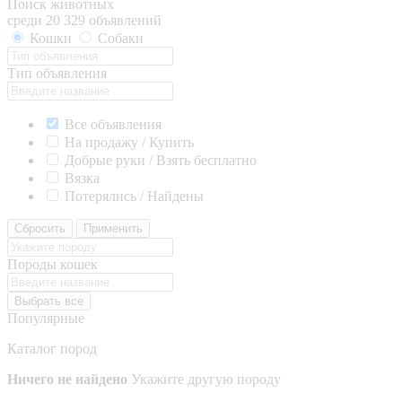
Поиск животных
среди 20 329 объявлений
Кошки
Собаки
Тип объявления
Все объявления
На продажу / Купить
Добрые руки / Взять бесплатно
Вязка
Потерялись / Найдены
Сбросить
Применить
Породы кошек
Выбрать все
Популярные
Каталог пород
Ничего не найдено
Укажите другую породу