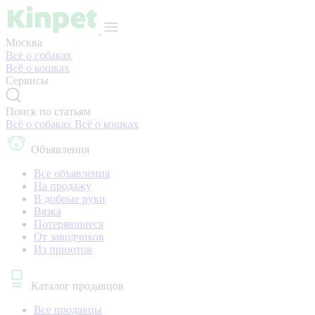
Москва
Всё о собаках
Всё о кошках
Сервисы
Поиск по статьям
Всё о собаках
Всё о кошках
Объявления
Все объявления
На продажу
В добрые руки
Вязка
Потерявшиеся
От заводчиков
Из приютов
Каталог продавцов
Все продавцы