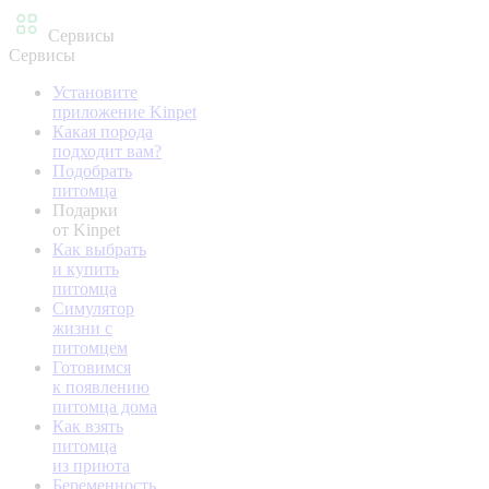
Сервисы
Сервисы
Установите
приложение Kinpet
Какая порода
подходит вам?
Подобрать
питомца
Подарки
от Kinpet
Как выбрать
и купить
питомца
Симулятор
жизни с
питомцем
Готовимся
к появлению
питомца дома
Как взять
питомца
из приюта
Беременность