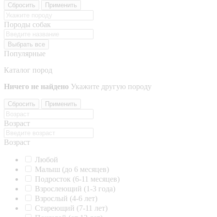
Сбросить
Применить
Породы собак
Выбрать все
Популярные
Каталог пород
Ничего не найдено
Укажите другую породу
Сбросить
Применить
Возраст
Возраст
Любой
Малыш (до 6 месяцев)
Подросток (6-11 месяцев)
Взрослеющий (1-3 года)
Взрослый (4-6 лет)
Стареющий (7-11 лет)