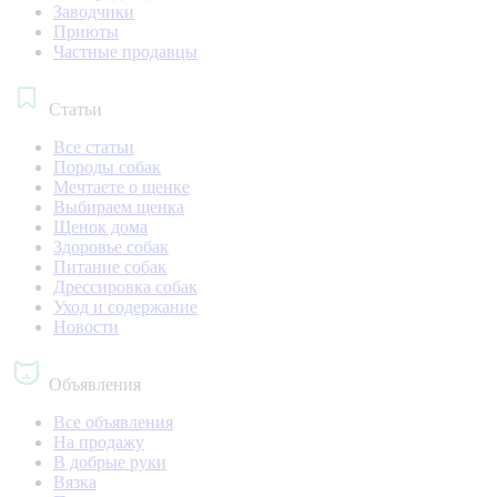
Заводчики
Приюты
Частные продавцы
Статьи
Все статьи
Породы собак
Мечтаете о щенке
Выбираем щенка
Щенок дома
Здоровье собак
Питание собак
Дрессировка собак
Уход и содержание
Новости
Объявления
Все объявления
На продажу
В добрые руки
Вязка