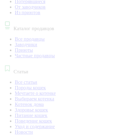
Потерявшиеся
От заводчиков
Из приютов
Каталог продавцов
Все продавцы
Заводчики
Приюты
Частные продавцы
Статьи
Все статьи
Породы кошек
Мечтаете о котенке
Выбираем котенка
Котенок дома
Здоровье кошек
Питание кошек
Поведение кошек
Уход и содержание
Новости