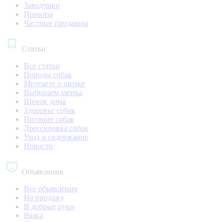
Заводчики
Приюты
Частные продавцы
Статьи
Все статьи
Породы собак
Мечтаете о щенке
Выбираем щенка
Щенок дома
Здоровье собак
Питание собак
Дрессировка собак
Уход и содержание
Новости
Объявления
Все объявления
На продажу
В добрые руки
Вязка