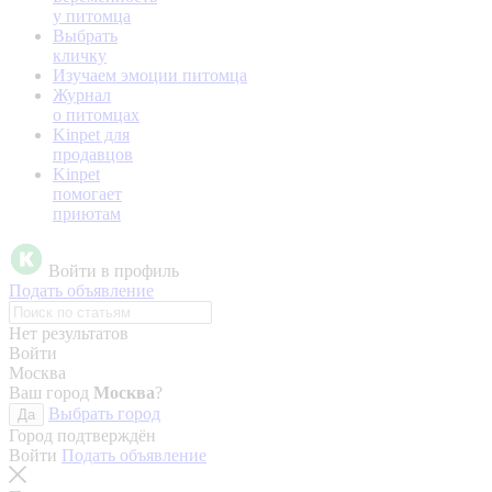
у питомца
Выбрать
кличку
Изучаем эмоции питомца
Журнал
о питомцах
Kinpet для
продавцов
Kinpet
помогает
приютам
Войти в профиль
Подать объявление
Нет результатов
Войти
Москва
Ваш город
Москва
?
Выбрать город
Да
Город подтверждён
Войти
Подать объявление