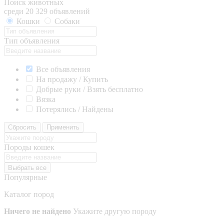
Поиск животных
среди 20 329 объявлений
Кошки
Собаки
Тип объявления
Все объявления
На продажу / Купить
Добрые руки / Взять бесплатно
Вязка
Потерялись / Найдены
Сбросить
Применить
Породы кошек
Выбрать все
Популярные
Каталог пород
Ничего не найдено
Укажите другую породу