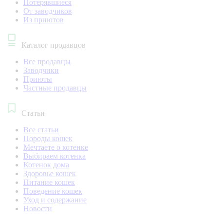
Потерявшиеся
От заводчиков
Из приютов
Каталог продавцов
Все продавцы
Заводчики
Приюты
Частные продавцы
Статьи
Все статьи
Породы кошек
Мечтаете о котенке
Выбираем котенка
Котенок дома
Здоровье кошек
Питание кошек
Поведение кошек
Уход и содержание
Новости