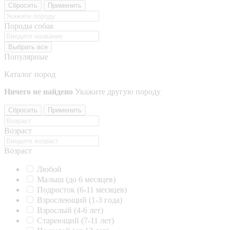
Сбросить
Применить
Породы собак
Выбрать все
Популярные
Каталог пород
Ничего не найдено
Укажите другую породу
Сбросить
Применить
Возраст
Возраст
Любой
Малыш (до 6 месяцев)
Подросток (6-11 месяцев)
Взрослеющий (1-3 года)
Взрослый (4-6 лет)
Стареющий (7-11 лет)