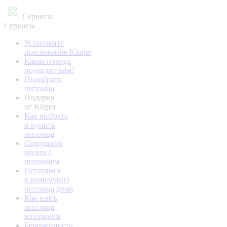
Сервисы
Сервисы
Установите
приложение Kinpet
Какая порода
подходит вам?
Подобрать
питомца
Подарки
от Kinpet
Как выбрать
и купить
питомца
Симулятор
жизни с
питомцем
Готовимся
к появлению
питомца дома
Как взять
питомца
из приюта
Беременность