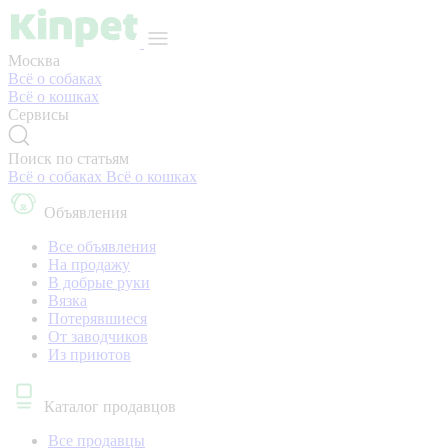
Москва
Всё о собаках
Всё о кошках
Сервисы
Поиск по статьям
Всё о собаках
Всё о кошках
Объявления
Все объявления
На продажу
В добрые руки
Вязка
Потерявшиеся
От заводчиков
Из приютов
Каталог продавцов
Все продавцы