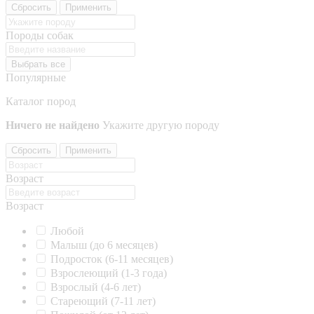
Сбросить
Применить
Породы собак
Выбрать все
Популярные
Каталог пород
Ничего не найдено
Укажите другую породу
Сбросить
Применить
Возраст
Возраст
Любой
Малыш (до 6 месяцев)
Подросток (6-11 месяцев)
Взрослеющий (1-3 года)
Взрослый (4-6 лет)
Стареющий (7-11 лет)