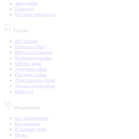
Заводчики
Приюты
Частные продавцы
Статьи
Все статьи
Породы собак
Мечтаете о щенке
Выбираем щенка
Щенок дома
Здоровье собак
Питание собак
Дрессировка собак
Уход и содержание
Новости
Объявления
Все объявления
На продажу
В добрые руки
Вязка