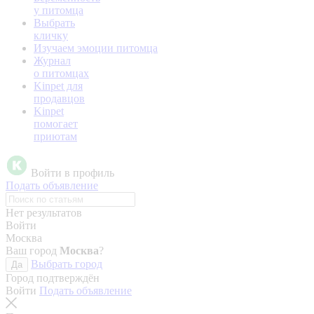
у питомца
Выбрать
кличку
Изучаем эмоции питомца
Журнал
о питомцах
Kinpet для
продавцов
Kinpet
помогает
приютам
Войти в профиль
Подать объявление
Нет результатов
Войти
Москва
Ваш город
Москва
?
Выбрать город
Да
Город подтверждён
Войти
Подать объявление