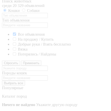
Поиск животных
среди 20 329 объявлений
Кошки
Собаки
Тип объявления
Все объявления
На продажу / Купить
Добрые руки / Взять бесплатно
Вязка
Потерялись / Найдены
Сбросить
Применить
Породы кошек
Выбрать все
Популярные
Каталог пород
Ничего не найдено
Укажите другую породу