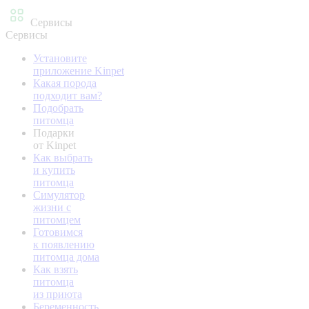
Сервисы
Сервисы
Установите
приложение Kinpet
Какая порода
подходит вам?
Подобрать
питомца
Подарки
от Kinpet
Как выбрать
и купить
питомца
Симулятор
жизни с
питомцем
Готовимся
к появлению
питомца дома
Как взять
питомца
из приюта
Беременность