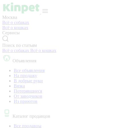
Москва
Всё о собаках
Всё о кошках
Сервисы
Поиск по статьям
Всё о собаках
Всё о кошках
Объявления
Все объявления
На продажу
В добрые руки
Вязка
Потерявшиеся
От заводчиков
Из приютов
Каталог продавцов
Все продавцы