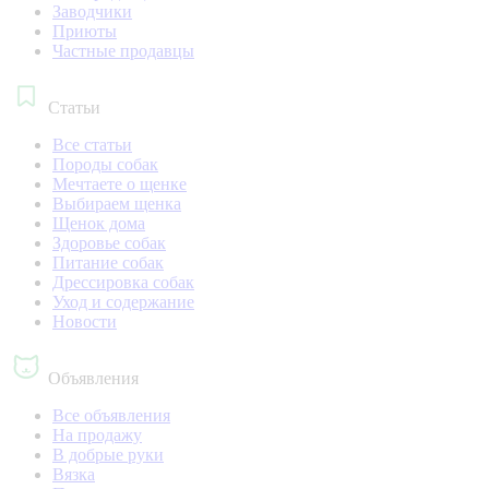
Заводчики
Приюты
Частные продавцы
Статьи
Все статьи
Породы собак
Мечтаете о щенке
Выбираем щенка
Щенок дома
Здоровье собак
Питание собак
Дрессировка собак
Уход и содержание
Новости
Объявления
Все объявления
На продажу
В добрые руки
Вязка