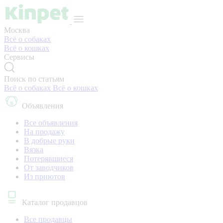
Москва
Всё о собаках
Всё о кошках
Сервисы
Поиск по статьям
Всё о собаках
Всё о кошках
Объявления
Все объявления
На продажу
В добрые руки
Вязка
Потерявшиеся
От заводчиков
Из приютов
Каталог продавцов
Все продавцы