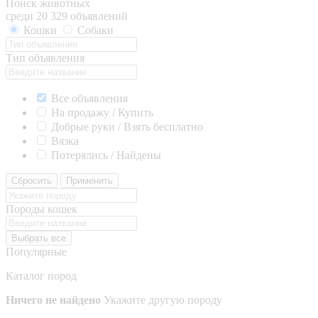
Поиск животных
среди 20 329 объявлений
Кошки
Собаки
Тип объявления
Все объявления
На продажу / Купить
Добрые руки / Взять бесплатно
Вязка
Потерялись / Найдены
Сбросить
Применить
Породы кошек
Выбрать все
Популярные
Каталог пород
Ничего не найдено
Укажите другую породу