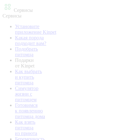
Сервисы
Сервисы
Установите
приложение Kinpet
Какая порода
подходит вам?
Подобрать
питомца
Подарки
от Kinpet
Как выбрать
и купить
питомца
Симулятор
жизни с
питомцем
Готовимся
к появлению
питомца дома
Как взять
питомца
из приюта
Беременность