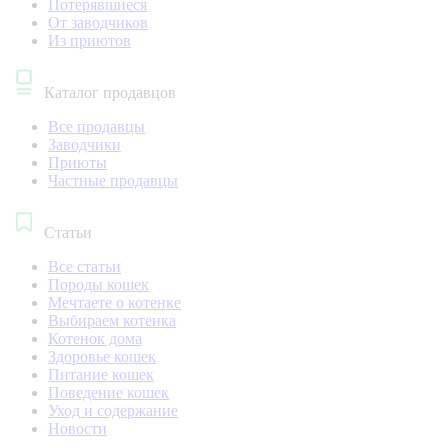
Потерявшиеся
От заводчиков
Из приютов
Каталог продавцов
Все продавцы
Заводчики
Приюты
Частные продавцы
Статьи
Все статьи
Породы кошек
Мечтаете о котенке
Выбираем котенка
Котенок дома
Здоровье кошек
Питание кошек
Поведение кошек
Уход и содержание
Новости