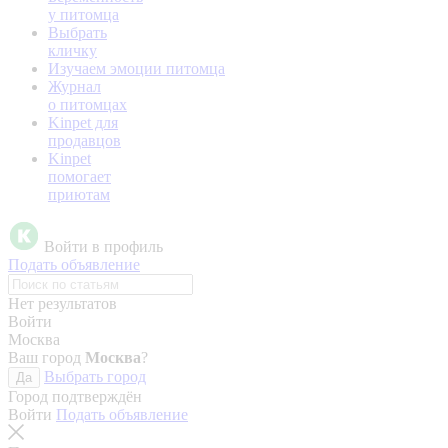
у питомца
Выбрать
кличку
Изучаем эмоции питомца
Журнал
о питомцах
Kinpet для
продавцов
Kinpet
помогает
приютам
Войти в профиль
Подать объявление
Нет результатов
Войти
Москва
Ваш город
Москва
?
Выбрать город
Да
Город подтверждён
Войти
Подать объявление