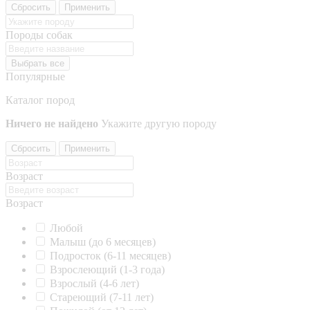
Сбросить
Применить
Породы собак
Выбрать все
Популярные
Каталог пород
Ничего не найдено
Укажите другую породу
Сбросить
Применить
Возраст
Возраст
Любой
Малыш (до 6 месяцев)
Подросток (6-11 месяцев)
Взрослеющий (1-3 года)
Взрослый (4-6 лет)
Стареющий (7-11 лет)