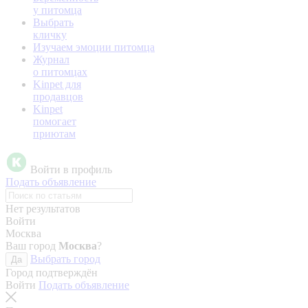
у питомца
Выбрать
кличку
Изучаем эмоции питомца
Журнал
о питомцах
Kinpet для
продавцов
Kinpet
помогает
приютам
Войти в профиль
Подать объявление
Нет результатов
Войти
Москва
Ваш город
Москва
?
Выбрать город
Да
Город подтверждён
Войти
Подать объявление