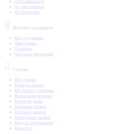
Потерявшиеся
От заводчиков
Из приютов
Каталог продавцов
Все продавцы
Заводчики
Приюты
Частные продавцы
Статьи
Все статьи
Породы кошек
Мечтаете о котенке
Выбираем котенка
Котенок дома
Здоровье кошек
Питание кошек
Поведение кошек
Уход и содержание
Новости