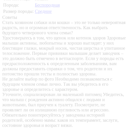
Порода:
Беспородная
Размер породы:
Средние
Советы
Стать хозяином собаки или кошки – это не только невероятная
радость, но и огромная ответственность. Как выбрать
будущего четвероного члена семьи?
Удостоверьтесь в том, что щенок или котенок здоров
Здоровые
малыши активны, любопытны и хорошо выглядят: у них
блестящие глазки, мокрый носик, чистая шерстка и упитанное
телосложение. Первые прививки малышам делает заводчик –
это должно быть отмечено в ветпаспорте. Если у породы есть
предрасположенность к определенным заболеваниям, вам
должны предоставить справки о том, что родители и их
потомство прошли тесты и полностью здоровы.
Не делайте выбор по фото
Необходимо познакомиться с
будущим членом семьи лично. Так вы убедитесь в его
здоровье и определитесь с характером.
Уточните, социализирован ли маленький питомец
Убедитесь,
что малыш с рождения активно общался с людьми и
животными, был приучен к туалету. Посмотрите, не
проявляет ли он излишнюю пугливость или агрессию.
Обязательно поинтересуйтесь у заводчика историей
родителей, особенно мамы: каков их темперамент, заслуги,
состояние здоровья и возраст вязки.