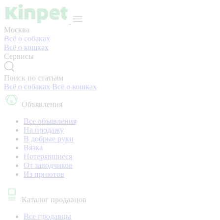
Москва
Всё о собаках
Всё о кошках
Сервисы
Поиск по статьям
Всё о собаках
Всё о кошках
Объявления
Все объявления
На продажу
В добрые руки
Вязка
Потерявшиеся
От заводчиков
Из приютов
Каталог продавцов
Все продавцы