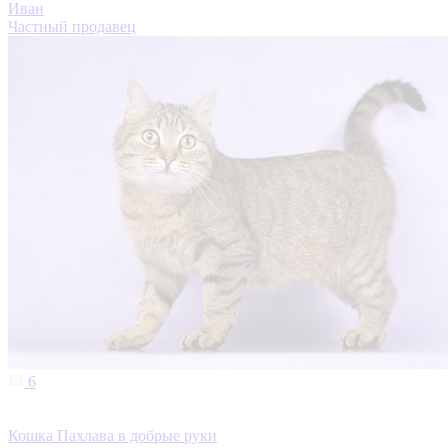
Иван
Частный продавец
6
Кошка Пахлава в добрые руки