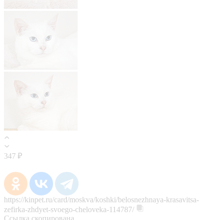
347 ₽
https://kinpet.ru/card/moskva/koshki/belosnezhnaya-krasavitsa-
zefirka-zhdyet-svoego-cheloveka-114787/
Ссылка скопирована