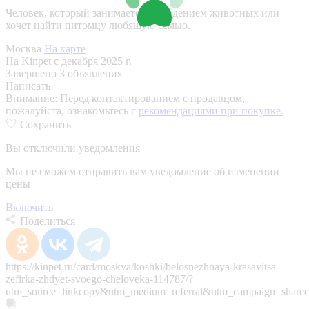
Человек, который занимается разведением животных или
хочет найти питомцу любящую семью.
Москва
На карте
На Kinpet c декабря 2025 г.
Завершено 3 объявления
Написать
Внимание:
Перед контактированием с продавцом,
пожалуйста, ознакомьтесь с
рекомендациями при покупке.
Сохранить
Вы отключили уведомления
Мы не сможем отправить вам уведомление об изменении
цены
Включить
Поделиться
https://kinpet.ru/card/moskva/koshki/belosnezhnaya-krasavitsa-
zefirka-zhdyet-svoego-cheloveka-114787/?
utm_source=linkcopy&utm_medium=referral&utm_campaign=sharec