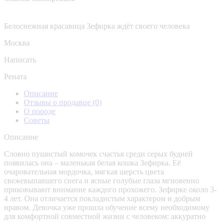
Белоснежная красавица Зефирка ждёт своего человека
Москва
Написать
Рената
Описание
Отзывы о продавце
(0)
О породе
Советы
Описание
Словно пушистый комочек счастья среди серых будней
появилась она – маленькая белая кошка Зефирка. Её
очаровательная мордочка, мягкая шерсть цвета
свежевыпавшего снега и ясные голубые глаза мгновенно
приковывают внимание каждого прохожего. Зефирке около 3-
4 лет. Она отличается покладистым характером и добрым
нравом. Девочка уже прошла обучение всему необходимому
для комфортной совместной жизни с человеком: аккуратно