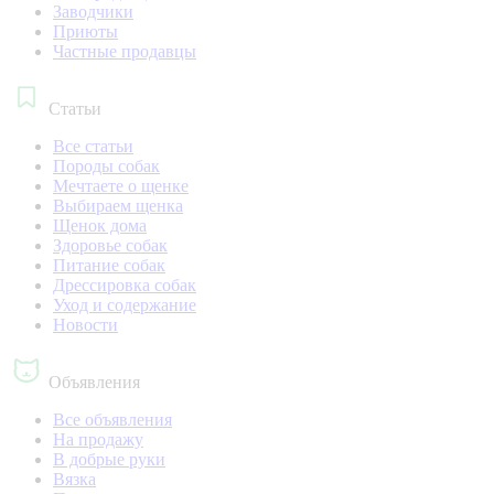
Заводчики
Приюты
Частные продавцы
Статьи
Все статьи
Породы собак
Мечтаете о щенке
Выбираем щенка
Щенок дома
Здоровье собак
Питание собак
Дрессировка собак
Уход и содержание
Новости
Объявления
Все объявления
На продажу
В добрые руки
Вязка