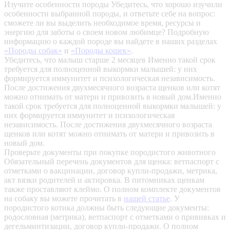
Изучите особенности породы
Убедитесь, что хорошо изучили
особенности выбранной породы, и ответьте себе на вопрос:
сможете ли вы выделить необходимое время, ресурсы и
энергию для заботы о своем новом любимце? Подробную
информацию о каждой породе вы найдете в наших разделах
«Породы собак»
и
«Породы кошек»
.
Убедитесь, что малыш старше 2 месяцев
Именно такой срок
требуется для полноценной выкормки малышей: у них
формируется иммунитет и психологическая независимость.
После достижения двухмесячного возраста щенков или котят
можно отнимать от матери и привозить в новый дом.Именно
такой срок требуется для полноценной выкормки малышей: у
них формируется иммунитет и психологическая
независимость. После достижения двухмесячного возраста
щенков или котят можно отнимать от матери и привозить в
новый дом.
Проверьте документы при покупке породистого животного
Обязательный перечень документов для щенка: ветпаспорт с
отметками о вакцинации, договор купли-продажи, метрика,
акт вязки родителей и актировка. В питомниках щенкам
также проставляют клеймо. О полном комплекте документов
на собаку вы можете прочитать в
нашей статье
.
У
породистого котика должны быть следующие документы:
родословная (метрика), ветпаспорт с отметками о прививках и
дегельминтизации, договор купли-продажи. О полном