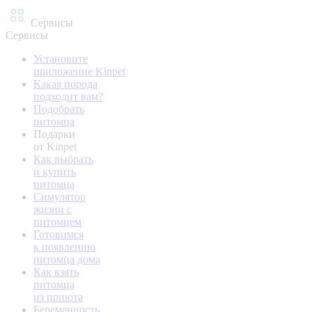
Сервисы
Сервисы
Установите
приложение Kinpet
Какая порода
подходит вам?
Подобрать
питомца
Подарки
от Kinpet
Как выбрать
и купить
питомца
Симулятор
жизни с
питомцем
Готовимся
к появлению
питомца дома
Как взять
питомца
из приюта
Беременность