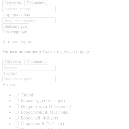
Сбросить
Применить
Породы собак
Выбрать все
Популярные
Каталог пород
Ничего не найдено
Укажите другую породу
Сбросить
Применить
Возраст
Возраст
Любой
Малыш (до 6 месяцев)
Подросток (6-11 месяцев)
Взрослеющий (1-3 года)
Взрослый (4-6 лет)
Стареющий (7-11 лет)