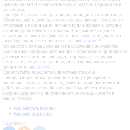
щенков или котят можно отнимать от матери и привозить в
новый дом.
Проверьте документы при покупке породистого животного
Обязательный перечень документов для щенка: ветпаспорт с
отметками о вакцинации, договор купли-продажи, метрика,
акт вязки родителей и актировка. В питомниках щенкам
также проставляют клеймо. О полном комплекте документов
на собаку вы можете прочитать в
нашей статье
.
У
породистого котика должны быть следующие документы:
родословная (метрика), ветпаспорт с отметками о прививках и
дегельминтизации, договор купли-продажи. О полном
комплекте документов на породистую кошку вы можете
прочитать в
нашей статье
.
Приобретайте породистых животных только в
специализированных питомниках или у проверенных
заводчиков. Если у вас есть подозрения на мошеннические
действия – сразу же сообщите нам.
Подробнее о том, как
выбрать здорового и чистокровного питомца, читайте в
наших статьях:
Как выбрать котенка
Как выбрать щенка
Поделиться: