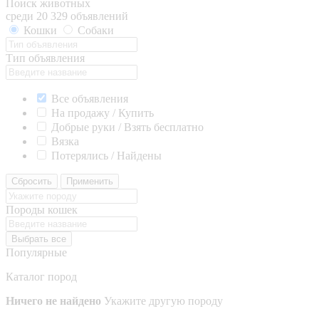
Поиск животных
среди 20 329 объявлений
Кошки
Собаки
Тип объявления
Все объявления
На продажу / Купить
Добрые руки / Взять бесплатно
Вязка
Потерялись / Найдены
Сбросить
Применить
Породы кошек
Выбрать все
Популярные
Каталог пород
Ничего не найдено
Укажите другую породу