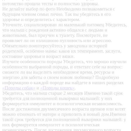
потомство прошли тесты и полностью здоровы.
Не делайте выбор по фото
Необходимо познакомиться с
будущим членом семьи лично. Так вы убедитесь в его
здоровье и определитесь с характером.
Уточните, социализирован ли маленький питомец
Убедитесь,
что малыш с рождения активно общался с людьми и
животными, был приучен к туалету. Посмотрите, не
проявляет ли он излишнюю пугливость или агрессию.
Обязательно поинтересуйтесь у заводчика историей
родителей, особенно мамы: каков их темперамент, заслуги,
состояние здоровья и возраст вязки.
Изучите особенности породы
Убедитесь, что хорошо изучили
особенности выбранной породы, и ответьте себе на вопрос:
сможете ли вы выделить необходимое время, ресурсы и
энергию для заботы о своем новом любимце? Подробную
информацию о каждой породе вы найдете в наших разделах
«Породы собак»
и
«Породы кошек»
.
Убедитесь, что малыш старше 2 месяцев
Именно такой срок
требуется для полноценной выкормки малышей: у них
формируется иммунитет и психологическая независимость.
После достижения двухмесячного возраста щенков или котят
можно отнимать от матери и привозить в новый дом.Именно
такой срок требуется для полноценной выкормки малышей: у
них формируется иммунитет и психологическая
независимость. После достижения двухмесячного возраста