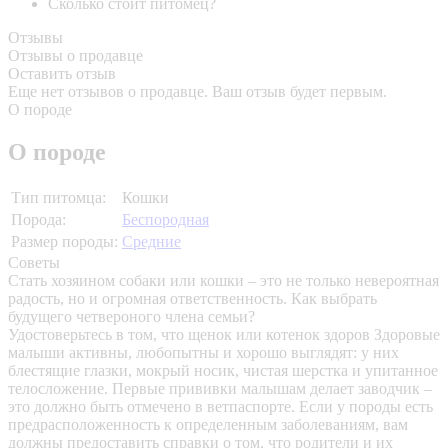
Сколько стоит питомец?
Отзывы
Отзывы о продавце
Оставить отзыв
Еще нет отзывов о продавце. Ваш отзыв будет первым.
О породе
О породе
Тип питомца:
Кошки
Порода:
Беспородная
Размер породы:
Средние
Советы
Стать хозяином собаки или кошки – это не только невероятная
радость, но и огромная ответственность. Как выбрать
будущего четвероного члена семьи?
Удостоверьтесь в том, что щенок или котенок здоров
Здоровые
малыши активны, любопытны и хорошо выглядят: у них
блестящие глазки, мокрый носик, чистая шерстка и упитанное
телосложение. Первые прививки малышам делает заводчик –
это должно быть отмечено в ветпаспорте. Если у породы есть
предрасположенность к определенным заболеваниям, вам
должны предоставить справки о том, что родители и их