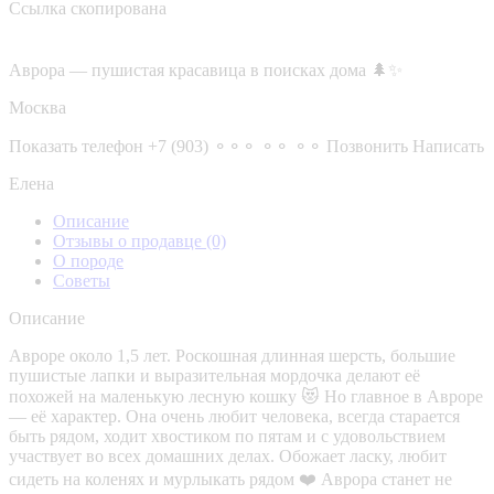
Ссылка скопирована
Аврора — пушистая красавица в поисках дома 🌲✨
Москва
Показать телефон
+7 (903) ⚬⚬⚬ ⚬⚬ ⚬⚬
Позвонить
Написать
Елена
Описание
Отзывы о продавце
(0)
О породе
Советы
Описание
Авроре около 1,5 лет. Роскошная длинная шерсть, большие
пушистые лапки и выразительная мордочка делают её
похожей на маленькую лесную кошку 😻 Но главное в Авроре
— её характер. Она очень любит человека, всегда старается
быть рядом, ходит хвостиком по пятам и с удовольствием
участвует во всех домашних делах. Обожает ласку, любит
сидеть на коленях и мурлыкать рядом ❤️ Аврора станет не