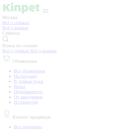
Москва
Всё о собаках
Всё о кошках
Сервисы
Поиск по статьям
Всё о собаках
Всё о кошках
Объявления
Все объявления
На продажу
В добрые руки
Вязка
Потерявшиеся
От заводчиков
Из приютов
Каталог продавцов
Все продавцы