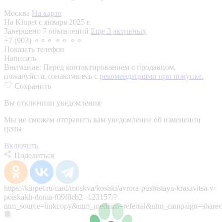
Москва
На карте
На Kinpet c января 2025 г.
Завершено 7 объявлений
Еще 3 активных
+7 (903) ⚬⚬⚬ ⚬⚬ ⚬⚬
Показать телефон
Написать
Внимание:
Перед контактированием с продавцом,
пожалуйста, ознакомьтесь с
рекомендациями при покупке.
Сохранить
Вы отключили уведомления
Мы не сможем отправить вам уведомление об изменении
цены
Включить
Поделиться
https://kinpet.ru/card/moskva/koshki/avrora-pushistaya-krasavitsa-v-
poiskakh-doma-f09f8cb2--123157/?
utm_source=linkcopy&utm_medium=referral&utm_campaign=sharec