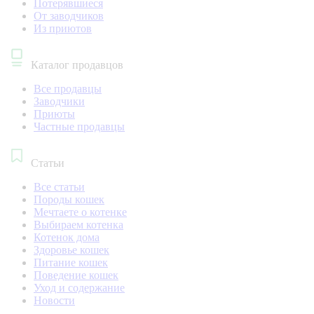
Потерявшиеся
От заводчиков
Из приютов
Каталог продавцов
Все продавцы
Заводчики
Приюты
Частные продавцы
Статьи
Все статьи
Породы кошек
Мечтаете о котенке
Выбираем котенка
Котенок дома
Здоровье кошек
Питание кошек
Поведение кошек
Уход и содержание
Новости