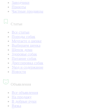
Заводчики
Приюты
Частные продавцы
Статьи
Все статьи
Породы собак
Мечтаете о щенке
Выбираем щенка
Щенок дома
Здоровье собак
Питание собак
Дрессировка собак
Уход и содержание
Новости
Объявления
Все объявления
На продажу
В добрые руки
Вязка