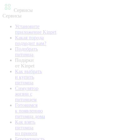
Сервисы
Сервисы
Установите
приложение Kinpet
Какая порода
подходит вам?
Подобрать
питомца
Подарки
от Kinpet
Как выбрать
и купить
питомца
Симулятор
жизни с
питомцем
Готовимся
к появлению
питомца дома
Как взять
питомца
из приюта
Беременность