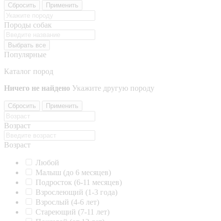
Сбросить
Применить
Породы собак
Выбрать все
Популярные
Каталог пород
Ничего не найдено
Укажите другую породу
Сбросить
Применить
Возраст
Возраст
Любой
Малыш (до 6 месяцев)
Подросток (6-11 месяцев)
Взрослеющий (1-3 года)
Взрослый (4-6 лет)
Стареющий (7-11 лет)