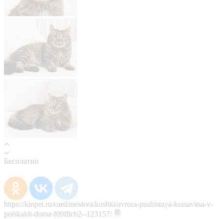
Бесплатно
https://kinpet.ru/card/moskva/koshki/avrora-pushistaya-krasavitsa-v-
poiskakh-doma-f09f8cb2--123157/