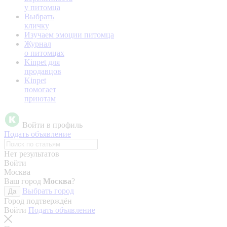
у питомца
Выбрать
кличку
Изучаем эмоции питомца
Журнал
о питомцах
Kinpet для
продавцов
Kinpet
помогает
приютам
Войти в профиль
Подать объявление
Нет результатов
Войти
Москва
Ваш город
Москва
?
Выбрать город
Да
Город подтверждён
Войти
Подать объявление