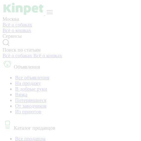
Москва
Всё о собаках
Всё о кошках
Сервисы
Поиск по статьям
Всё о собаках
Всё о кошках
Объявления
Все объявления
На продажу
В добрые руки
Вязка
Потерявшиеся
От заводчиков
Из приютов
Каталог продавцов
Все продавцы