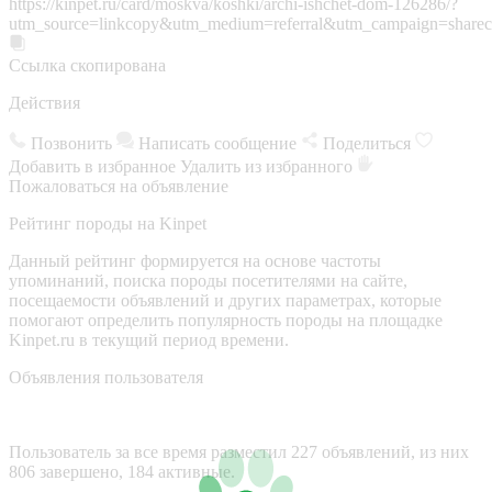
https://kinpet.ru/card/moskva/koshki/archi-ishchet-dom-126286/?
utm_source=linkcopy&utm_medium=referral&utm_campaign=sharec
Ссылка скопирована
Действия
Позвонить
Написать сообщение
Поделиться
Добавить в избранное
Удалить из избранного
Пожаловаться на объявление
Рейтинг породы на Kinpet
Данный рейтинг формируется на основе частоты
упоминаний, поиска породы посетителями на сайте,
посещаемости объявлений и других параметрах, которые
помогают определить популярность породы на площадке
Kinpet.ru в текущий период времени.
Объявления пользователя
Пользователь за все время разместил 227 объявлений, из них
806 завершено, 184 активные.