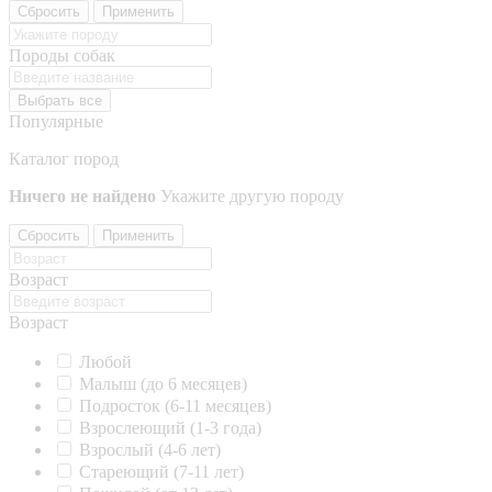
Сбросить
Применить
Породы собак
Выбрать все
Популярные
Каталог пород
Ничего не найдено
Укажите другую породу
Сбросить
Применить
Возраст
Возраст
Любой
Малыш (до 6 месяцев)
Подросток (6-11 месяцев)
Взрослеющий (1-3 года)
Взрослый (4-6 лет)
Стареющий (7-11 лет)