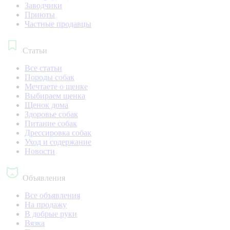
Заводчики
Приюты
Частные продавцы
Статьи
Все статьи
Породы собак
Мечтаете о щенке
Выбираем щенка
Щенок дома
Здоровье собак
Питание собак
Дрессировка собак
Уход и содержание
Новости
Объявления
Все объявления
На продажу
В добрые руки
Вязка