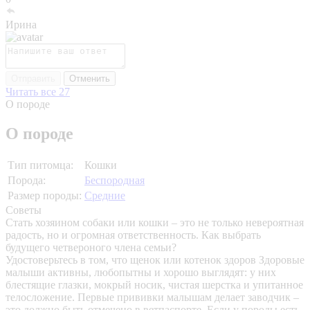
Ирина
Отправить
Отменить
Читать все 27
О породе
О породе
Тип питомца:
Кошки
Порода:
Беспородная
Размер породы:
Средние
Советы
Стать хозяином собаки или кошки – это не только невероятная
радость, но и огромная ответственность. Как выбрать
будущего четвероного члена семьи?
Удостоверьтесь в том, что щенок или котенок здоров
Здоровые
малыши активны, любопытны и хорошо выглядят: у них
блестящие глазки, мокрый носик, чистая шерстка и упитанное
телосложение. Первые прививки малышам делает заводчик –
это должно быть отмечено в ветпаспорте. Если у породы есть