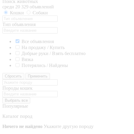
Поиск животных
среди 20 329 объявлений
Кошки
Собаки
Тип объявления
Все объявления
На продажу / Купить
Добрые руки / Взять бесплатно
Вязка
Потерялись / Найдены
Сбросить
Применить
Породы кошек
Выбрать все
Популярные
Каталог пород
Ничего не найдено
Укажите другую породу