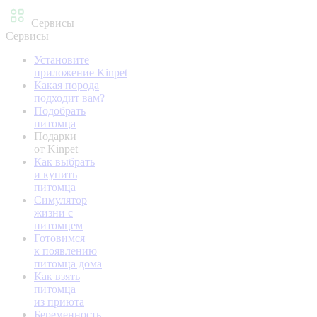
Сервисы
Сервисы
Установите
приложение Kinpet
Какая порода
подходит вам?
Подобрать
питомца
Подарки
от Kinpet
Как выбрать
и купить
питомца
Симулятор
жизни с
питомцем
Готовимся
к появлению
питомца дома
Как взять
питомца
из приюта
Беременность