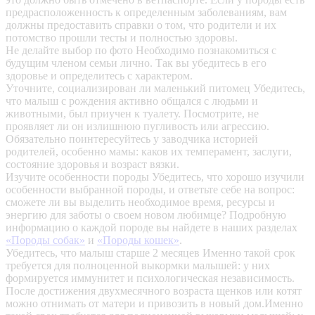
предрасположенность к определенным заболеваниям, вам
должны предоставить справки о том, что родители и их
потомство прошли тесты и полностью здоровы.
Не делайте выбор по фото
Необходимо познакомиться с
будущим членом семьи лично. Так вы убедитесь в его
здоровье и определитесь с характером.
Уточните, социализирован ли маленький питомец
Убедитесь,
что малыш с рождения активно общался с людьми и
животными, был приучен к туалету. Посмотрите, не
проявляет ли он излишнюю пугливость или агрессию.
Обязательно поинтересуйтесь у заводчика историей
родителей, особенно мамы: каков их темперамент, заслуги,
состояние здоровья и возраст вязки.
Изучите особенности породы
Убедитесь, что хорошо изучили
особенности выбранной породы, и ответьте себе на вопрос:
сможете ли вы выделить необходимое время, ресурсы и
энергию для заботы о своем новом любимце? Подробную
информацию о каждой породе вы найдете в наших разделах
«Породы собак»
и
«Породы кошек»
.
Убедитесь, что малыш старше 2 месяцев
Именно такой срок
требуется для полноценной выкормки малышей: у них
формируется иммунитет и психологическая независимость.
После достижения двухмесячного возраста щенков или котят
можно отнимать от матери и привозить в новый дом.Именно