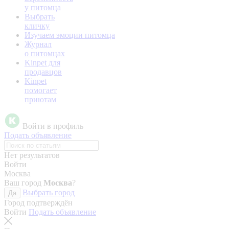
у питомца
Выбрать
кличку
Изучаем эмоции питомца
Журнал
о питомцах
Kinpet для
продавцов
Kinpet
помогает
приютам
Войти в профиль
Подать объявление
Нет результатов
Войти
Москва
Ваш город
Москва
?
Выбрать город
Да
Город подтверждён
Войти
Подать объявление