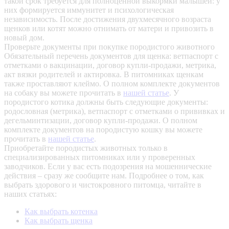
такой срок требуется для полноценной выкормки малышей: у
них формируется иммунитет и психологическая
независимость. После достижения двухмесячного возраста
щенков или котят можно отнимать от матери и привозить в
новый дом.
Проверьте документы при покупке породистого животного
Обязательный перечень документов для щенка: ветпаспорт с
отметками о вакцинации, договор купли-продажи, метрика,
акт вязки родителей и актировка. В питомниках щенкам
также проставляют клеймо. О полном комплекте документов
на собаку вы можете прочитать в
нашей статье
.
У
породистого котика должны быть следующие документы:
родословная (метрика), ветпаспорт с отметками о прививках и
дегельминтизации, договор купли-продажи. О полном
комплекте документов на породистую кошку вы можете
прочитать в
нашей статье
.
Приобретайте породистых животных только в
специализированных питомниках или у проверенных
заводчиков. Если у вас есть подозрения на мошеннические
действия – сразу же сообщите нам.
Подробнее о том, как
выбрать здорового и чистокровного питомца, читайте в
наших статьях:
Как выбрать котенка
Как выбрать щенка