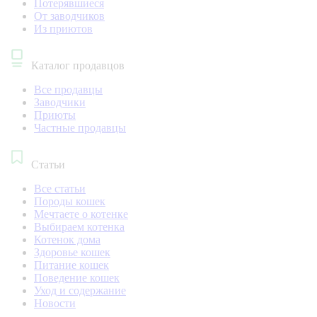
Потерявшиеся
От заводчиков
Из приютов
Каталог продавцов
Все продавцы
Заводчики
Приюты
Частные продавцы
Статьи
Все статьи
Породы кошек
Мечтаете о котенке
Выбираем котенка
Котенок дома
Здоровье кошек
Питание кошек
Поведение кошек
Уход и содержание
Новости