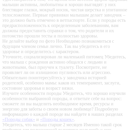
малыши активны, любопытны и хорошо выглядят: у них
блестящие глазки, мокрый носик, чистая шерстка и упитанное
телосложение. Первые прививки малышам делает заводчик –
это должно быть отмечено в ветпаспорте. Если у породы есть
предрасположенность к определенным заболеваниям, вам
должны предоставить справки о том, что родители и их
потомство прошли тесты и полностью здоровы.
Не делайте выбор по фото
Необходимо познакомиться с
будущим членом семьи лично. Так вы убедитесь в его
здоровье и определитесь с характером.
Уточните, социализирован ли маленький питомец
Убедитесь,
что малыш с рождения активно общался с людьми и
животными, был приучен к туалету. Посмотрите, не
проявляет ли он излишнюю пугливость или агрессию.
Обязательно поинтересуйтесь у заводчика историей
родителей, особенно мамы: каков их темперамент, заслуги,
состояние здоровья и возраст вязки.
Изучите особенности породы
Убедитесь, что хорошо изучили
особенности выбранной породы, и ответьте себе на вопрос:
сможете ли вы выделить необходимое время, ресурсы и
энергию для заботы о своем новом любимце? Подробную
информацию о каждой породе вы найдете в наших разделах
«Породы собак»
и
«Породы кошек»
.
Убедитесь, что малыш старше 2 месяцев
Именно такой срок
требуется для полноценной выкормки малышей: у них