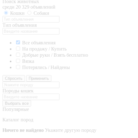
Поиск животных
среди 20 329 объявлений
Кошки
Собаки
Тип объявления
Все объявления
На продажу / Купить
Добрые руки / Взять бесплатно
Вязка
Потерялись / Найдены
Сбросить
Применить
Породы кошек
Выбрать все
Популярные
Каталог пород
Ничего не найдено
Укажите другую породу