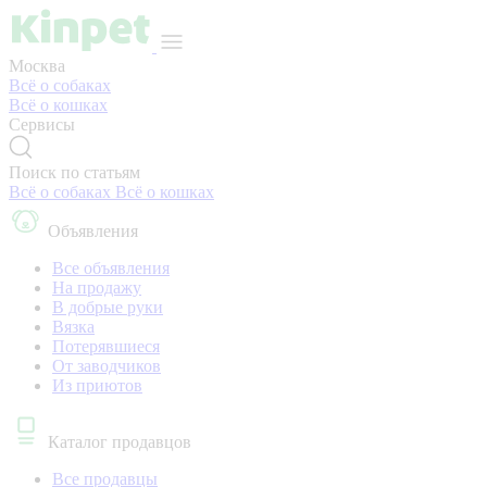
Москва
Всё о собаках
Всё о кошках
Сервисы
Поиск по статьям
Всё о собаках
Всё о кошках
Объявления
Все объявления
На продажу
В добрые руки
Вязка
Потерявшиеся
От заводчиков
Из приютов
Каталог продавцов
Все продавцы