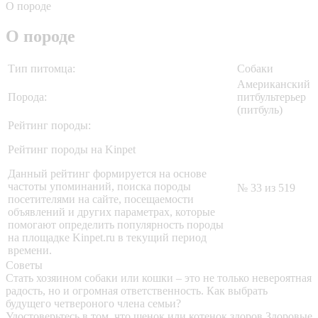
О породе
О породе
Тип питомца:
Собаки
Американский
Порода:
питбультерьер
(питбуль)
Рейтинг породы:
Рейтинг породы на Kinpet
Данный рейтинг формируется на основе
частоты упоминаний, поиска породы
№ 33 из 519
посетителями на сайте, посещаемости
объявлений и других параметрах, которые
помогают определить популярность породы
на площадке Kinpet.ru в текущий период
времени.
Советы
Стать хозяином собаки или кошки – это не только невероятная
радость, но и огромная ответственность. Как выбрать
будущего четвероного члена семьи?
Удостоверьтесь в том, что щенок или котенок здоров
Здоровые