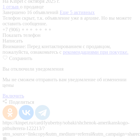
На Kinpet c октября 2025 г.
1 отзыв
о продавце
Завершено 16 объявлений
Еще 5 активных
Телефон скрыт, т.к. объявление уже в архиве. Но вы можете
оставить сообщение.
+7 (906) ⚬⚬⚬ ⚬⚬ ⚬⚬
Показать телефон
Написать
Внимание:
Перед контактированием с продавцом,
пожалуйста, ознакомьтесь с
рекомендациями при покупке.
Сохранить
Вы отключили уведомления
Мы не сможем отправить вам уведомление об изменении
цены
Включить
Поделиться
https://kinpet.ru/card/lyubertsy/sobaki/shchenok-amerikanskogo-
pitbulterera-122213/?
utm_source=linkcopy&utm_medium=referral&utm_campaign=sharec