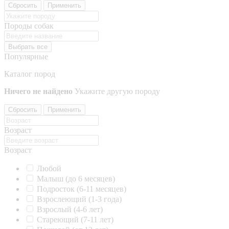
Сбросить
Применить
Породы собак
Выбрать все
Популярные
Каталог пород
Ничего не найдено
Укажите другую породу
Сбросить
Применить
Возраст
Возраст
Любой
Малыш (до 6 месяцев)
Подросток (6-11 месяцев)
Взрослеющий (1-3 года)
Взрослый (4-6 лет)
Стареющий (7-11 лет)