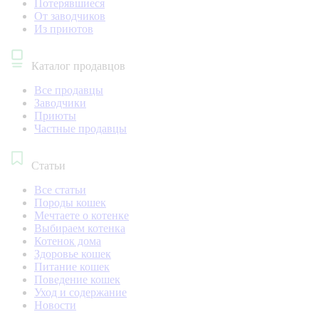
Потерявшиеся
От заводчиков
Из приютов
Каталог продавцов
Все продавцы
Заводчики
Приюты
Частные продавцы
Статьи
Все статьи
Породы кошек
Мечтаете о котенке
Выбираем котенка
Котенок дома
Здоровье кошек
Питание кошек
Поведение кошек
Уход и содержание
Новости