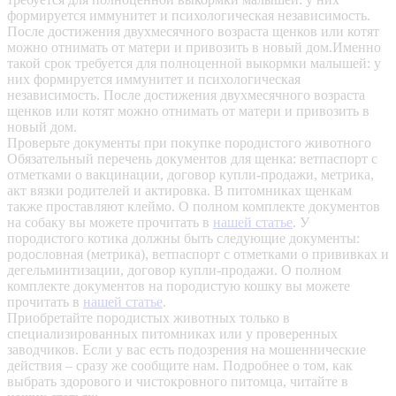
формируется иммунитет и психологическая независимость.
После достижения двухмесячного возраста щенков или котят
можно отнимать от матери и привозить в новый дом.Именно
такой срок требуется для полноценной выкормки малышей: у
них формируется иммунитет и психологическая
независимость. После достижения двухмесячного возраста
щенков или котят можно отнимать от матери и привозить в
новый дом.
Проверьте документы при покупке породистого животного
Обязательный перечень документов для щенка: ветпаспорт с
отметками о вакцинации, договор купли-продажи, метрика,
акт вязки родителей и актировка. В питомниках щенкам
также проставляют клеймо. О полном комплекте документов
на собаку вы можете прочитать в
нашей статье
.
У
породистого котика должны быть следующие документы:
родословная (метрика), ветпаспорт с отметками о прививках и
дегельминтизации, договор купли-продажи. О полном
комплекте документов на породистую кошку вы можете
прочитать в
нашей статье
.
Приобретайте породистых животных только в
специализированных питомниках или у проверенных
заводчиков. Если у вас есть подозрения на мошеннические
действия – сразу же сообщите нам.
Подробнее о том, как
выбрать здорового и чистокровного питомца, читайте в