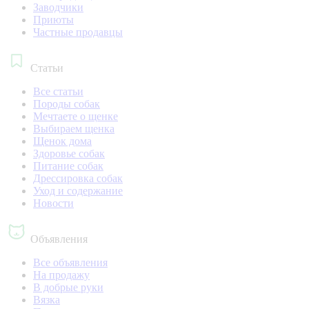
Заводчики
Приюты
Частные продавцы
Статьи
Все статьи
Породы собак
Мечтаете о щенке
Выбираем щенка
Щенок дома
Здоровье собак
Питание собак
Дрессировка собак
Уход и содержание
Новости
Объявления
Все объявления
На продажу
В добрые руки
Вязка