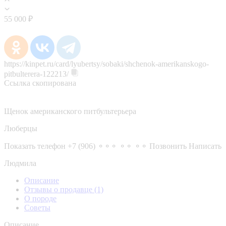
55 000 ₽
https://kinpet.ru/card/lyubertsy/sobaki/shchenok-amerikanskogo-
pitbulterera-122213/
Ссылка скопирована
Щенок американского питбультерьера
Люберцы
Показать телефон
+7 (906) ⚬⚬⚬ ⚬⚬ ⚬⚬
Позвонить
Написать
Людмила
Описание
Отзывы о продавце
(1)
О породе
Советы
Описание