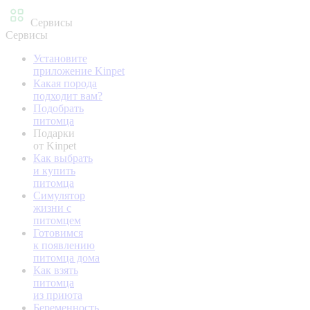
Сервисы
Сервисы
Установите
приложение Kinpet
Какая порода
подходит вам?
Подобрать
питомца
Подарки
от Kinpet
Как выбрать
и купить
питомца
Симулятор
жизни с
питомцем
Готовимся
к появлению
питомца дома
Как взять
питомца
из приюта
Беременность