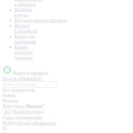
у питомца
Выбрать
кличку
Изучаем эмоции питомца
Журнал
о питомцах
Kinpet для
продавцов
Kinpet
помогает
приютам
Войти в профиль
Подать объявление
Нет результатов
Войти
Москва
Ваш город
Москва
?
Выбрать город
Да
Город подтверждён
Войти
Подать объявление