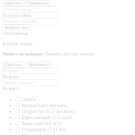
Сбросить
Применить
Породы собак
Выбрать все
Популярные
Каталог пород
Ничего не найдено
Укажите другую породу
Сбросить
Применить
Возраст
Возраст
Любой
Малыш (до 6 месяцев)
Подросток (6-11 месяцев)
Взрослеющий (1-3 года)
Взрослый (4-6 лет)
Стареющий (7-11 лет)