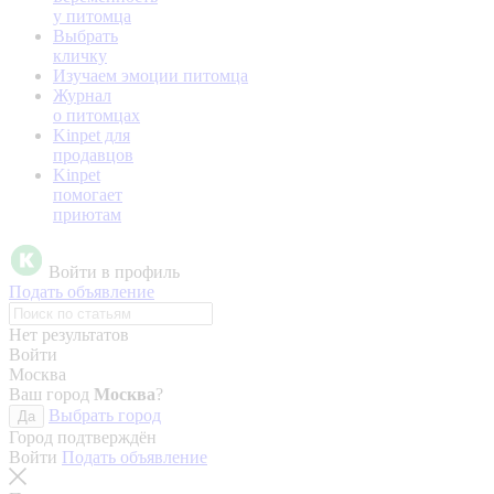
у питомца
Выбрать
кличку
Изучаем эмоции питомца
Журнал
о питомцах
Kinpet для
продавцов
Kinpet
помогает
приютам
Войти в профиль
Подать объявление
Нет результатов
Войти
Москва
Ваш город
Москва
?
Выбрать город
Да
Город подтверждён
Войти
Подать объявление