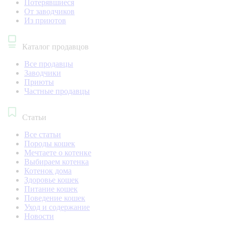
Потерявшиеся
От заводчиков
Из приютов
Каталог продавцов
Все продавцы
Заводчики
Приюты
Частные продавцы
Статьи
Все статьи
Породы кошек
Мечтаете о котенке
Выбираем котенка
Котенок дома
Здоровье кошек
Питание кошек
Поведение кошек
Уход и содержание
Новости