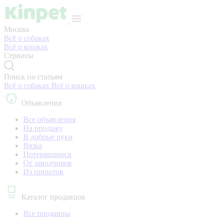
Москва
Всё о собаках
Всё о кошках
Сервисы
Поиск по статьям
Всё о собаках
Всё о кошках
Объявления
Все объявления
На продажу
В добрые руки
Вязка
Потерявшиеся
От заводчиков
Из приютов
Каталог продавцов
Все продавцы