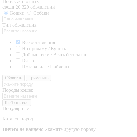
Поиск животных
среди 20 329 объявлений
Кошки
Собаки
Тип объявления
Все объявления
На продажу / Купить
Добрые руки / Взять бесплатно
Вязка
Потерялись / Найдены
Сбросить
Применить
Породы кошек
Выбрать все
Популярные
Каталог пород
Ничего не найдено
Укажите другую породу