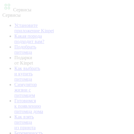
Сервисы
Сервисы
Установите
приложение Kinpet
Какая порода
подходит вам?
Подобрать
питомца
Подарки
от Kinpet
Как выбрать
и купить
питомца
Симулятор
жизни с
питомцем
Готовимся
к появлению
питомца дома
Как взять
питомца
из приюта
Беременность