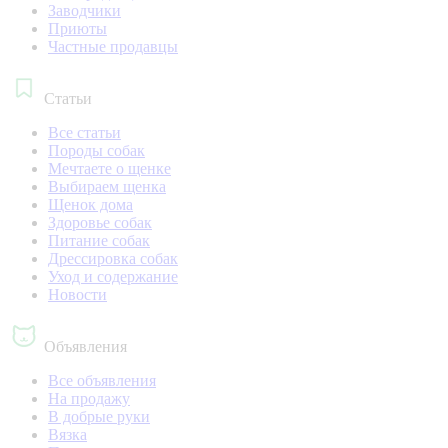
Заводчики
Приюты
Частные продавцы
Статьи
Все статьи
Породы собак
Мечтаете о щенке
Выбираем щенка
Щенок дома
Здоровье собак
Питание собак
Дрессировка собак
Уход и содержание
Новости
Объявления
Все объявления
На продажу
В добрые руки
Вязка