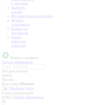
у питомца
Выбрать
кличку
Изучаем эмоции питомца
Журнал
о питомцах
Kinpet для
продавцов
Kinpet
помогает
приютам
Войти в профиль
Подать объявление
Нет результатов
Войти
Москва
Ваш город
Москва
?
Выбрать город
Да
Город подтверждён
Войти
Подать объявление