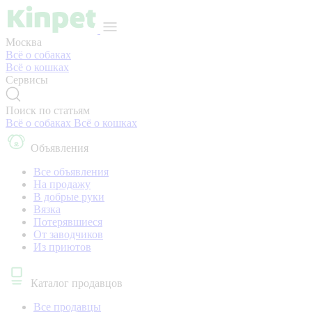
Москва
Всё о собаках
Всё о кошках
Сервисы
Поиск по статьям
Всё о собаках
Всё о кошках
Объявления
Все объявления
На продажу
В добрые руки
Вязка
Потерявшиеся
От заводчиков
Из приютов
Каталог продавцов
Все продавцы