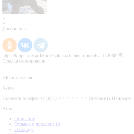
Договорная
https://kinpet.ru/card/kursk/sobaki/shchenki-pudelya-122088/
Ссылка скопирована
Щенки пуделя
Курск
Показать телефон
+7 (951) ⚬⚬⚬ ⚬⚬ ⚬⚬
Позвонить
Написать
Анна
Описание
Отзывы о продавце
(0)
О породе