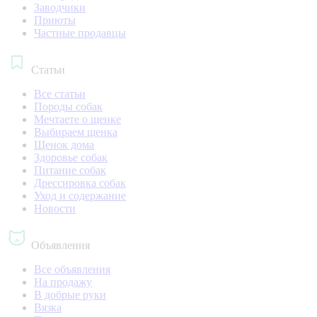
Заводчики
Приюты
Частные продавцы
Статьи
Все статьи
Породы собак
Мечтаете о щенке
Выбираем щенка
Щенок дома
Здоровье собак
Питание собак
Дрессировка собак
Уход и содержание
Новости
Объявления
Все объявления
На продажу
В добрые руки
Вязка