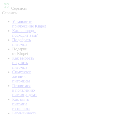
Сервисы
Сервисы
Установите
приложение Kinpet
Какая порода
подходит вам?
Подобрать
питомца
Подарки
от Kinpet
Как выбрать
и купить
питомца
Симулятор
жизни с
питомцем
Готовимся
к появлению
питомца дома
Как взять
питомца
из приюта
Беременность