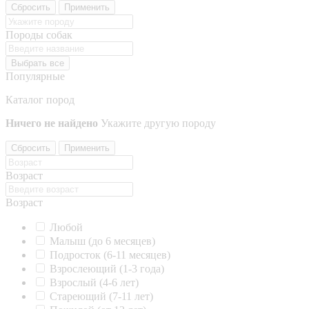
Сбросить
Применить
Породы собак
Выбрать все
Популярные
Каталог пород
Ничего не найдено
Укажите другую породу
Сбросить
Применить
Возраст
Возраст
Любой
Малыш (до 6 месяцев)
Подросток (6-11 месяцев)
Взрослеющий (1-3 года)
Взрослый (4-6 лет)
Стареющий (7-11 лет)