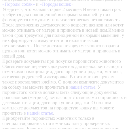
«Породы собак»
и
«Породы кошек»
.
Убедитесь, что малыш старше 2 месяцев
Именно такой срок
требуется для полноценной выкормки малышей: у них
формируется иммунитет и психологическая независимость.
После достижения двухмесячного возраста щенков или котят
можно отнимать от матери и привозить в новый дом.Именно
такой срок требуется для полноценной выкормки малышей: у
них формируется иммунитет и психологическая
независимость. После достижения двухмесячного возраста
щенков или котят можно отнимать от матери и привозить в
новый дом.
Проверьте документы при покупке породистого животного
Обязательный перечень документов для щенка: ветпаспорт с
отметками о вакцинации, договор купли-продажи, метрика,
акт вязки родителей и актировка. В питомниках щенкам
также проставляют клеймо. О полном комплекте документов
на собаку вы можете прочитать в
нашей статье
.
У
породистого котика должны быть следующие документы:
родословная (метрика), ветпаспорт с отметками о прививках и
дегельминтизации, договор купли-продажи. О полном
комплекте документов на породистую кошку вы можете
прочитать в
нашей статье
.
Приобретайте породистых животных только в
специализированных питомниках или у проверенных
заводчиков. Если у вас есть подозрения на мошеннические