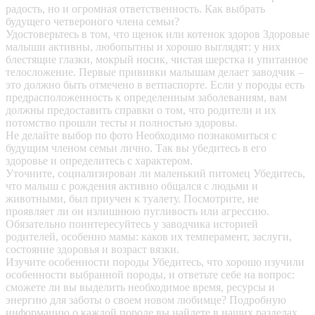
радость, но и огромная ответственность. Как выбрать
будущего четвероного члена семьи?
Удостоверьтесь в том, что щенок или котенок здоров
Здоровые
малыши активны, любопытны и хорошо выглядят: у них
блестящие глазки, мокрый носик, чистая шерстка и упитанное
телосложение. Первые прививки малышам делает заводчик –
это должно быть отмечено в ветпаспорте. Если у породы есть
предрасположенность к определенным заболеваниям, вам
должны предоставить справки о том, что родители и их
потомство прошли тесты и полностью здоровы.
Не делайте выбор по фото
Необходимо познакомиться с
будущим членом семьи лично. Так вы убедитесь в его
здоровье и определитесь с характером.
Уточните, социализирован ли маленький питомец
Убедитесь,
что малыш с рождения активно общался с людьми и
животными, был приучен к туалету. Посмотрите, не
проявляет ли он излишнюю пугливость или агрессию.
Обязательно поинтересуйтесь у заводчика историей
родителей, особенно мамы: каков их темперамент, заслуги,
состояние здоровья и возраст вязки.
Изучите особенности породы
Убедитесь, что хорошо изучили
особенности выбранной породы, и ответьте себе на вопрос:
сможете ли вы выделить необходимое время, ресурсы и
энергию для заботы о своем новом любимце? Подробную
информацию о каждой породе вы найдете в наших разделах