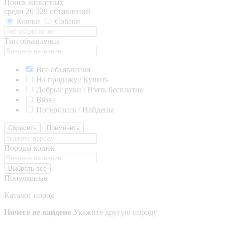
Поиск животных
среди 20 329 объявлений
Кошки
Собаки
Тип объявления
Все объявления
На продажу / Купить
Добрые руки / Взять бесплатно
Вязка
Потерялись / Найдены
Сбросить
Применить
Породы кошек
Выбрать все
Популярные
Каталог пород
Ничего не найдено
Укажите другую породу