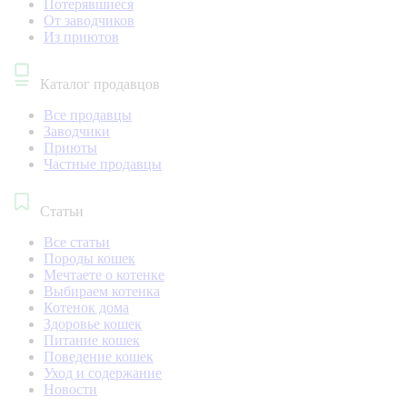
Потерявшиеся
От заводчиков
Из приютов
Каталог продавцов
Все продавцы
Заводчики
Приюты
Частные продавцы
Статьи
Все статьи
Породы кошек
Мечтаете о котенке
Выбираем котенка
Котенок дома
Здоровье кошек
Питание кошек
Поведение кошек
Уход и содержание
Новости