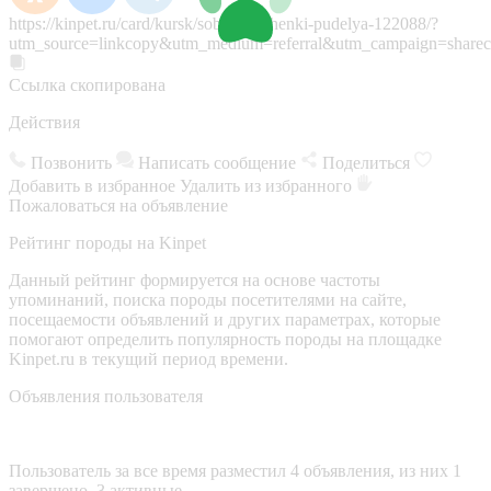
https://kinpet.ru/card/kursk/sobaki/shchenki-pudelya-122088/?
utm_source=linkcopy&utm_medium=referral&utm_campaign=sharec
Ссылка скопирована
Действия
Позвонить
Написать сообщение
Поделиться
Добавить в избранное
Удалить из избранного
Пожаловаться на объявление
Рейтинг породы на Kinpet
Данный рейтинг формируется на основе частоты
упоминаний, поиска породы посетителями на сайте,
посещаемости объявлений и других параметрах, которые
помогают определить популярность породы на площадке
Kinpet.ru в текущий период времени.
Объявления пользователя
Пользователь за все время разместил 4 объявления, из них 1
завершено, 3 активные.