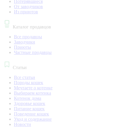
Потерявшиеся
От заводчиков
Из приютов
Каталог продавцов
Все продавцы
Заводчики
Приюты
Частные продавцы
Статьи
Все статьи
Породы кошек
Мечтаете о котенке
Выбираем котенка
Котенок дома
Здоровье кошек
Питание кошек
Поведение кошек
Уход и содержание
Новости