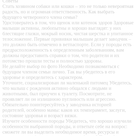
Советы
Стать хозяином собаки или кошки – это не только невероятная
радость, но и огромная ответственность. Как выбрать
будущего четвероного члена семьи?
Удостоверьтесь в том, что щенок или котенок здоров
Здоровые
малыши активны, любопытны и хорошо выглядят: у них
блестящие глазки, мокрый носик, чистая шерстка и упитанное
телосложение. Первые прививки малышам делает заводчик –
это должно быть отмечено в ветпаспорте. Если у породы есть
предрасположенность к определенным заболеваниям, вам
должны предоставить справки о том, что родители и их
потомство прошли тесты и полностью здоровы.
Не делайте выбор по фото
Необходимо познакомиться с
будущим членом семьи лично. Так вы убедитесь в его
здоровье и определитесь с характером.
Уточните, социализирован ли маленький питомец
Убедитесь,
что малыш с рождения активно общался с людьми и
животными, был приучен к туалету. Посмотрите, не
проявляет ли он излишнюю пугливость или агрессию.
Обязательно поинтересуйтесь у заводчика историей
родителей, особенно мамы: каков их темперамент, заслуги,
состояние здоровья и возраст вязки.
Изучите особенности породы
Убедитесь, что хорошо изучили
особенности выбранной породы, и ответьте себе на вопрос:
сможете ли вы выделить необходимое время, ресурсы и