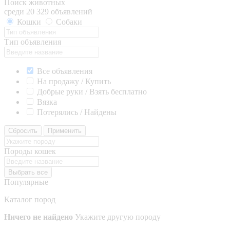
Поиск животных
среди 20 329 объявлений
Кошки
Собаки
Тип объявления
Все объявления
На продажу / Купить
Добрые руки / Взять бесплатно
Вязка
Потерялись / Найдены
Сбросить
Применить
Породы кошек
Выбрать все
Популярные
Каталог пород
Ничего не найдено
Укажите другую породу