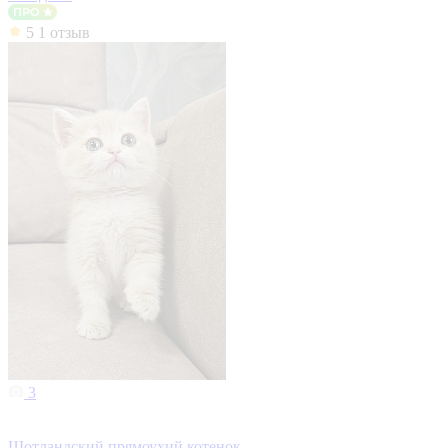
5
1 отзыв
3
Шотландский прямоухий котенок