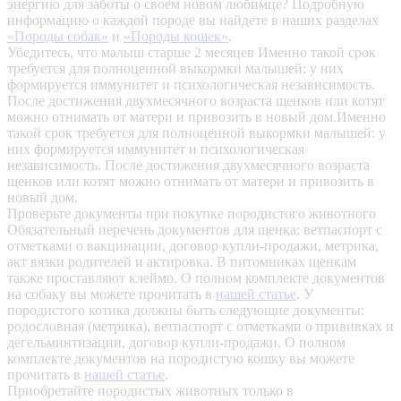
энергию для заботы о своем новом любимце? Подробную
информацию о каждой породе вы найдете в наших разделах
«Породы собак»
и
«Породы кошек»
.
Убедитесь, что малыш старше 2 месяцев
Именно такой срок
требуется для полноценной выкормки малышей: у них
формируется иммунитет и психологическая независимость.
После достижения двухмесячного возраста щенков или котят
можно отнимать от матери и привозить в новый дом.Именно
такой срок требуется для полноценной выкормки малышей: у
них формируется иммунитет и психологическая
независимость. После достижения двухмесячного возраста
щенков или котят можно отнимать от матери и привозить в
новый дом.
Проверьте документы при покупке породистого животного
Обязательный перечень документов для щенка: ветпаспорт с
отметками о вакцинации, договор купли-продажи, метрика,
акт вязки родителей и актировка. В питомниках щенкам
также проставляют клеймо. О полном комплекте документов
на собаку вы можете прочитать в
нашей статье
.
У
породистого котика должны быть следующие документы:
родословная (метрика), ветпаспорт с отметками о прививках и
дегельминтизации, договор купли-продажи. О полном
комплекте документов на породистую кошку вы можете
прочитать в
нашей статье
.
Приобретайте породистых животных только в