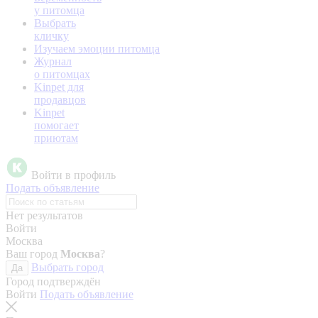
у питомца
Выбрать
кличку
Изучаем эмоции питомца
Журнал
о питомцах
Kinpet для
продавцов
Kinpet
помогает
приютам
Войти в профиль
Подать объявление
Нет результатов
Войти
Москва
Ваш город
Москва
?
Выбрать город
Да
Город подтверждён
Войти
Подать объявление