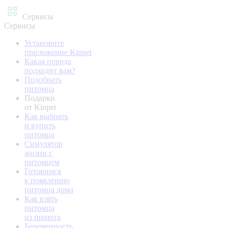
Сервисы
Сервисы
Установите
приложение Kinpet
Какая порода
подходит вам?
Подобрать
питомца
Подарки
от Kinpet
Как выбрать
и купить
питомца
Симулятор
жизни с
питомцем
Готовимся
к появлению
питомца дома
Как взять
питомца
из приюта
Беременность