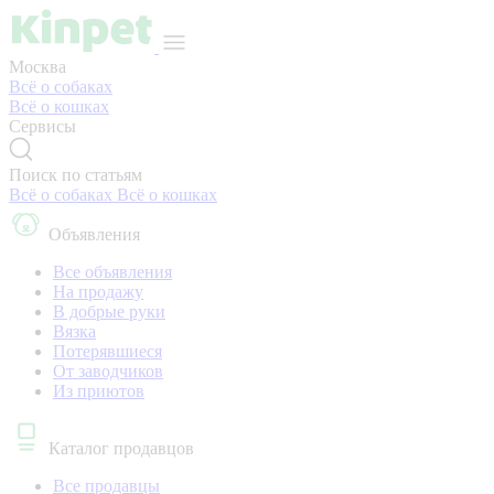
Москва
Всё о собаках
Всё о кошках
Сервисы
Поиск по статьям
Всё о собаках
Всё о кошках
Объявления
Все объявления
На продажу
В добрые руки
Вязка
Потерявшиеся
От заводчиков
Из приютов
Каталог продавцов
Все продавцы