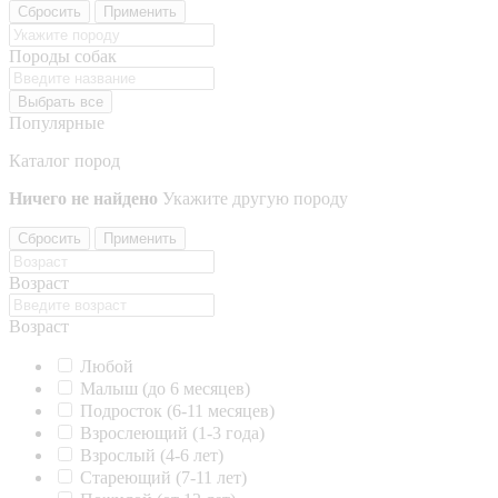
Сбросить
Применить
Породы собак
Выбрать все
Популярные
Каталог пород
Ничего не найдено
Укажите другую породу
Сбросить
Применить
Возраст
Возраст
Любой
Малыш (до 6 месяцев)
Подросток (6-11 месяцев)
Взрослеющий (1-3 года)
Взрослый (4-6 лет)
Стареющий (7-11 лет)