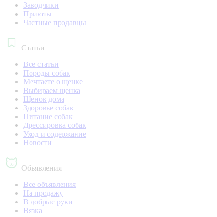
Заводчики
Приюты
Частные продавцы
Статьи
Все статьи
Породы собак
Мечтаете о щенке
Выбираем щенка
Щенок дома
Здоровье собак
Питание собак
Дрессировка собак
Уход и содержание
Новости
Объявления
Все объявления
На продажу
В добрые руки
Вязка