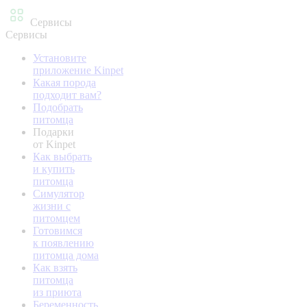
Сервисы
Сервисы
Установите
приложение Kinpet
Какая порода
подходит вам?
Подобрать
питомца
Подарки
от Kinpet
Как выбрать
и купить
питомца
Симулятор
жизни с
питомцем
Готовимся
к появлению
питомца дома
Как взять
питомца
из приюта
Беременность