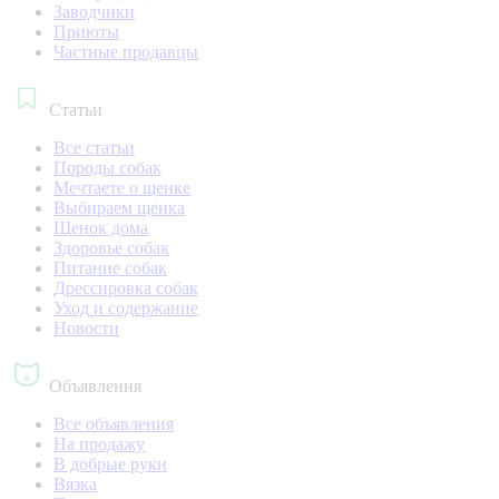
Заводчики
Приюты
Частные продавцы
Статьи
Все статьи
Породы собак
Мечтаете о щенке
Выбираем щенка
Щенок дома
Здоровье собак
Питание собак
Дрессировка собак
Уход и содержание
Новости
Объявления
Все объявления
На продажу
В добрые руки
Вязка