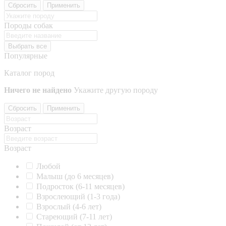
Сбросить
Применить
Породы собак
Выбрать все
Популярные
Каталог пород
Ничего не найдено
Укажите другую породу
Сбросить
Применить
Возраст
Возраст
Любой
Малыш (до 6 месяцев)
Подросток (6-11 месяцев)
Взрослеющий (1-3 года)
Взрослый (4-6 лет)
Стареющий (7-11 лет)