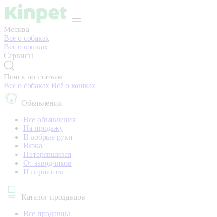
Москва
Всё о собаках
Всё о кошках
Сервисы
Поиск по статьям
Всё о собаках
Всё о кошках
Объявления
Все объявления
На продажу
В добрые руки
Вязка
Потерявшиеся
От заводчиков
Из приютов
Каталог продавцов
Все продавцы