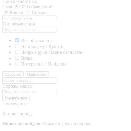
Поиск животных
среди 20 329 объявлений
Кошки
Собаки
Тип объявления
Все объявления
На продажу / Купить
Добрые руки / Взять бесплатно
Вязка
Потерялись / Найдены
Сбросить
Применить
Породы кошек
Выбрать все
Популярные
Каталог пород
Ничего не найдено
Укажите другую породу