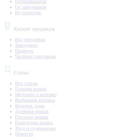
Потерявшиеся
От заводчиков
Из приютов
Каталог продавцов
Все продавцы
Заводчики
Приюты
Частные продавцы
Статьи
Все статьи
Породы кошек
Мечтаете о котенке
Выбираем котенка
Котенок дома
Здоровье кошек
Питание кошек
Поведение кошек
Уход и содержание
Новости