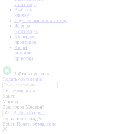
у питомца
Выбрать
кличку
Изучаем эмоции питомца
Журнал
о питомцах
Kinpet для
продавцов
Kinpet
помогает
приютам
Войти в профиль
Подать объявление
Нет результатов
Войти
Москва
Ваш город
Москва
?
Выбрать город
Да
Город подтверждён
Войти
Подать объявление