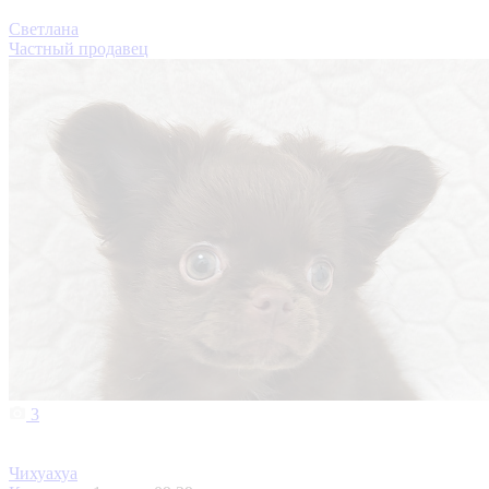
Светлана
Частный продавец
3
Чихуахуа