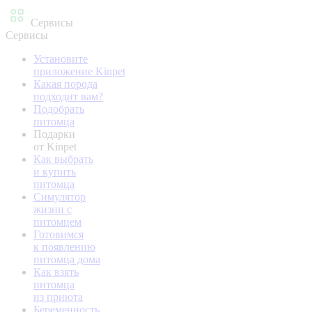
Сервисы
Сервисы
Установите
приложение Kinpet
Какая порода
подходит вам?
Подобрать
питомца
Подарки
от Kinpet
Как выбрать
и купить
питомца
Симулятор
жизни с
питомцем
Готовимся
к появлению
питомца дома
Как взять
питомца
из приюта
Беременность