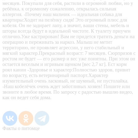
месяцев. Покупали для себя, растили в огромной любви, но у
ребёнка, к огромному сожалению, открылась сильная
аллергия. -Почему наш мальчик — идеальная собака для
квартиры:Ходит на пелёнку сидя! Это огромный плюс для
кобеля. Он не задирает лапу, а значит, ваши стены, мебель и
шторы всегда будут в идеальной чистоте. К туалету приучен
отлично.Уже кастрирован! Вам не придется тратить деньги на
операцию и переживать за наркоз. Малыш не метит
территорию, не проявляет агрессии, у него стабильный и
мягкий характер.Прекрасный возраст: 7 месяцев. Сюрпризов с
ростом не будет — его размер и вес уже понятны. При этом он
остается веселым и игривым щенком [вес 2,7 кг]. Ест корм
роял канин -Здоровье и характер:Полностью здоров, привит
по возрасту, есть ветеринарный паспорт.Характер
изумительный очень ласковый, не шумный, не пустолайка.
-Наш кобелёчек очень ждет заботливых хозяев! Пишите или
звоните в любое время. По запросу с радостью вышлю видео,
как он ведет себя дома.
Факты о питомце