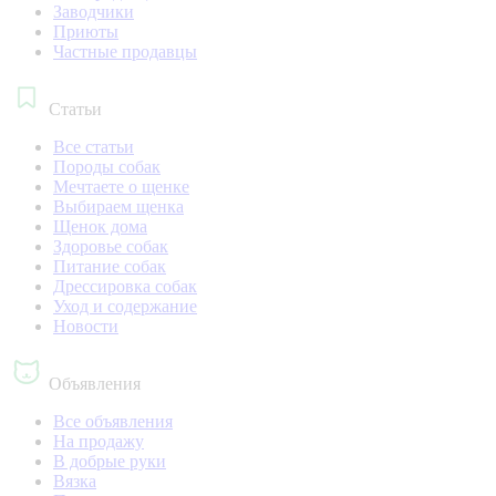
Заводчики
Приюты
Частные продавцы
Статьи
Все статьи
Породы собак
Мечтаете о щенке
Выбираем щенка
Щенок дома
Здоровье собак
Питание собак
Дрессировка собак
Уход и содержание
Новости
Объявления
Все объявления
На продажу
В добрые руки
Вязка