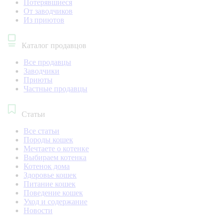
Потерявшиеся
От заводчиков
Из приютов
Каталог продавцов
Все продавцы
Заводчики
Приюты
Частные продавцы
Статьи
Все статьи
Породы кошек
Мечтаете о котенке
Выбираем котенка
Котенок дома
Здоровье кошек
Питание кошек
Поведение кошек
Уход и содержание
Новости