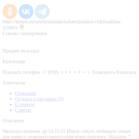
https://kinpet.ru/card/krasnodar/sobaki/prodam-chikhuakhua-
119993/
Ссылка скопирована
Продам чихуахуа
Краснодар
Показать телефон
+7 (938) ⚬⚬⚬ ⚬⚬ ⚬⚬
Позвонить
Написать
Анастасия
Описание
Отзывы о продавце
(0)
О породе
Советы
Описание
Чихуахуа мальчик др 14.10.25 Ищем самую любящую семью
для нашего очаровательного кобелёчка чихуахуа. Малышу 7