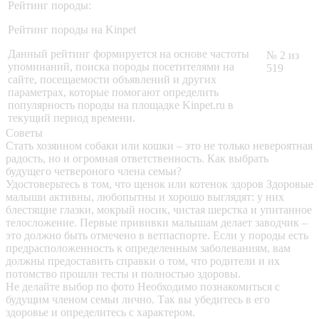
Рейтинг породы:
Рейтинг породы на Kinpet
Данный рейтинг формируется на основе частоты
№ 2 из
упоминаний, поиска породы посетителями на
519
сайте, посещаемости объявлений и других
параметрах, которые помогают определить
популярность породы на площадке Kinpet.ru в
текущий период времени.
Советы
Стать хозяином собаки или кошки – это не только невероятная
радость, но и огромная ответственность. Как выбрать
будущего четвероного члена семьи?
Удостоверьтесь в том, что щенок или котенок здоров
Здоровые
малыши активны, любопытны и хорошо выглядят: у них
блестящие глазки, мокрый носик, чистая шерстка и упитанное
телосложение. Первые прививки малышам делает заводчик –
это должно быть отмечено в ветпаспорте. Если у породы есть
предрасположенность к определенным заболеваниям, вам
должны предоставить справки о том, что родители и их
потомство прошли тесты и полностью здоровы.
Не делайте выбор по фото
Необходимо познакомиться с
будущим членом семьи лично. Так вы убедитесь в его
здоровье и определитесь с характером.