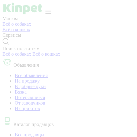
Москва
Всё о собаках
Всё о кошках
Сервисы
Поиск по статьям
Всё о собаках
Всё о кошках
Объявления
Все объявления
На продажу
В добрые руки
Вязка
Потерявшиеся
От заводчиков
Из приютов
Каталог продавцов
Все продавцы