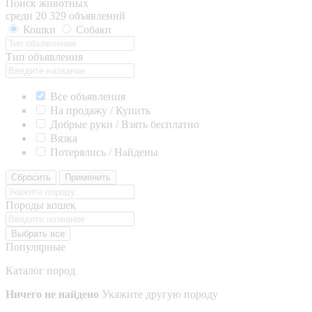
Поиск животных
среди 20 329 объявлений
Кошки
Собаки
Тип объявления
Все объявления
На продажу / Купить
Добрые руки / Взять бесплатно
Вязка
Потерялись / Найдены
Сбросить
Применить
Породы кошек
Выбрать все
Популярные
Каталог пород
Ничего не найдено
Укажите другую породу