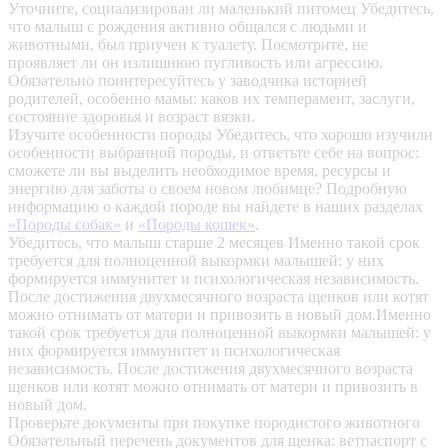
Уточните, социализирован ли маленький питомец
Убедитесь,
что малыш с рождения активно общался с людьми и
животными, был приучен к туалету. Посмотрите, не
проявляет ли он излишнюю пугливость или агрессию.
Обязательно поинтересуйтесь у заводчика историей
родителей, особенно мамы: каков их темперамент, заслуги,
состояние здоровья и возраст вязки.
Изучите особенности породы
Убедитесь, что хорошо изучили
особенности выбранной породы, и ответьте себе на вопрос:
сможете ли вы выделить необходимое время, ресурсы и
энергию для заботы о своем новом любимце? Подробную
информацию о каждой породе вы найдете в наших разделах
«Породы собак»
и
«Породы кошек»
.
Убедитесь, что малыш старше 2 месяцев
Именно такой срок
требуется для полноценной выкормки малышей: у них
формируется иммунитет и психологическая независимость.
После достижения двухмесячного возраста щенков или котят
можно отнимать от матери и привозить в новый дом.Именно
такой срок требуется для полноценной выкормки малышей: у
них формируется иммунитет и психологическая
независимость. После достижения двухмесячного возраста
щенков или котят можно отнимать от матери и привозить в
новый дом.
Проверьте документы при покупке породистого животного
Обязательный перечень документов для щенка: ветпаспорт с