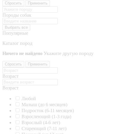
Сбросить
Применить
Породы собак
Выбрать все
Популярные
Каталог пород
Ничего не найдено
Укажите другую породу
Сбросить
Применить
Возраст
Возраст
Любой
Малыш (до 6 месяцев)
Подросток (6-11 месяцев)
Взрослеющий (1-3 года)
Взрослый (4-6 лет)
Стареющий (7-11 лет)