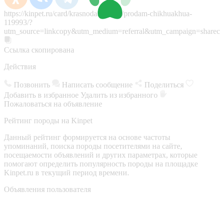
https://kinpet.ru/card/krasnodar/sobaki/prodam-chikhuakhua-
119993/?
utm_source=linkcopy&utm_medium=referral&utm_campaign=sharec
Ссылка скопирована
Действия
Позвонить
Написать сообщение
Поделиться
Добавить в избранное
Удалить из избранного
Пожаловаться на объявление
Рейтинг породы на Kinpet
Данный рейтинг формируется на основе частоты
упоминаний, поиска породы посетителями на сайте,
посещаемости объявлений и других параметрах, которые
помогают определить популярность породы на площадке
Kinpet.ru в текущий период времени.
Объявления пользователя