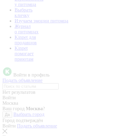
у питомца
Выбрать
кличку
Изучаем эмоции питомца
Журнал
о питомцах
Kinpet для
продавцов
Kinpet
помогает
приютам
Войти в профиль
Подать объявление
Нет результатов
Войти
Москва
Ваш город
Москва
?
Выбрать город
Да
Город подтверждён
Войти
Подать объявление