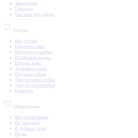
Заводчики
Приюты
Частные продавцы
Статьи
Все статьи
Породы собак
Мечтаете о щенке
Выбираем щенка
Щенок дома
Здоровье собак
Питание собак
Дрессировка собак
Уход и содержание
Новости
Объявления
Все объявления
На продажу
В добрые руки
Вязка