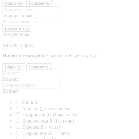
Сбросить
Применить
Породы собак
Выбрать все
Популярные
Каталог пород
Ничего не найдено
Укажите другую породу
Сбросить
Применить
Возраст
Возраст
Любой
Малыш (до 6 месяцев)
Подросток (6-11 месяцев)
Взрослеющий (1-3 года)
Взрослый (4-6 лет)
Стареющий (7-11 лет)