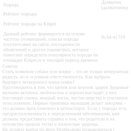
Далматин
Порода:
(далматинец)
Рейтинг породы:
Рейтинг породы на Kinpet
Данный рейтинг формируется на основе
№ 64 из 519
частоты упоминаний, поиска породы
посетителями на сайте, посещаемости
объявлений и других параметрах, которые
помогают определить популярность породы на
площадке Kinpet.ru в текущий период времени.
Советы
Стать хозяином собаки или кошки – это не только невероятная
радость, но и огромная ответственность. Как выбрать
будущего четвероного члена семьи?
Удостоверьтесь в том, что щенок или котенок здоров
Здоровые
малыши активны, любопытны и хорошо выглядят: у них
блестящие глазки, мокрый носик, чистая шерстка и упитанное
телосложение. Первые прививки малышам делает заводчик –
это должно быть отмечено в ветпаспорте. Если у породы есть
предрасположенность к определенным заболеваниям, вам
должны предоставить справки о том, что родители и их
потомство прошли тесты и полностью здоровы.
Не делайте выбор по фото
Необходимо познакомиться с