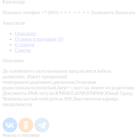
Краснодар
Показать телефон
+7 (993) ⚬⚬⚬ ⚬⚬ ⚬⚬
Позвонить
Написать
Анастасия
Описание
Отзывы о продавце
(0)
О породе
Советы
Описание
До племенного использования предлагается кобель
далматина. Имеет прекрасный
темперамент,анатомию,движения.Отличная
родословная,полнозубый,баер++,чист на лимон по родителям.
Документы РКФ,титулы:ЮЧНКП,ЮЧР,ЮЧРКФ,Юный Гранд
Чемпион,частый победитель BIS.Выставочная карьера
продолжается.
Факты о питомце