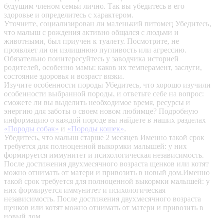
будущим членом семьи лично. Так вы убедитесь в его
здоровье и определитесь с характером.
Уточните, социализирован ли маленький питомец
Убедитесь,
что малыш с рождения активно общался с людьми и
животными, был приучен к туалету. Посмотрите, не
проявляет ли он излишнюю пугливость или агрессию.
Обязательно поинтересуйтесь у заводчика историей
родителей, особенно мамы: каков их темперамент, заслуги,
состояние здоровья и возраст вязки.
Изучите особенности породы
Убедитесь, что хорошо изучили
особенности выбранной породы, и ответьте себе на вопрос:
сможете ли вы выделить необходимое время, ресурсы и
энергию для заботы о своем новом любимце? Подробную
информацию о каждой породе вы найдете в наших разделах
«Породы собак»
и
«Породы кошек»
.
Убедитесь, что малыш старше 2 месяцев
Именно такой срок
требуется для полноценной выкормки малышей: у них
формируется иммунитет и психологическая независимость.
После достижения двухмесячного возраста щенков или котят
можно отнимать от матери и привозить в новый дом.Именно
такой срок требуется для полноценной выкормки малышей: у
них формируется иммунитет и психологическая
независимость. После достижения двухмесячного возраста
щенков или котят можно отнимать от матери и привозить в
новый дом.