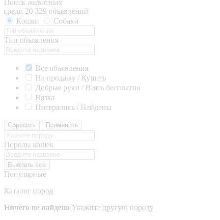
Поиск животных
среди 20 329 объявлений
Кошки
Собаки
Тип объявления
Все объявления
На продажу / Купить
Добрые руки / Взять бесплатно
Вязка
Потерялись / Найдены
Сбросить
Применить
Породы кошек
Выбрать все
Популярные
Каталог пород
Ничего не найдено
Укажите другую породу