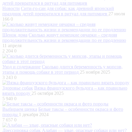
Новости
Сити-го-сан для собак: как древний японский
праздник детей превратился в ритуал для питомцев
27 июля
166
0
Щенок дома
Сколько живут немецкие овчарки – средняя
продолжительность жизни и рекомендации по ее продлению
11 апреля
2 204
0
Уход и содержание
Сколько длится беременность у мопсов,
этапы и помощь собаке в этот период
25 ноября 2025
3 243
0
Здоровье собак
Вязка французского бульдога – как правильно
вязать породу
25 октября 2025
5 940
0
Выбираем щенка
Белые таксы – особенности окраса и фото
породы
1 декабря 2024
7 657
0
Дрессировка собак
Алабаи — злые, опасные собаки или нет?