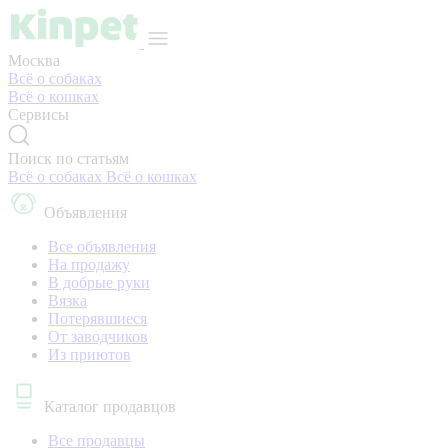
Москва
Всё о собаках
Всё о кошках
Сервисы
Поиск по статьям
Всё о собаках
Всё о кошках
Объявления
Все объявления
На продажу
В добрые руки
Вязка
Потерявшиеся
От заводчиков
Из приютов
Каталог продавцов
Все продавцы