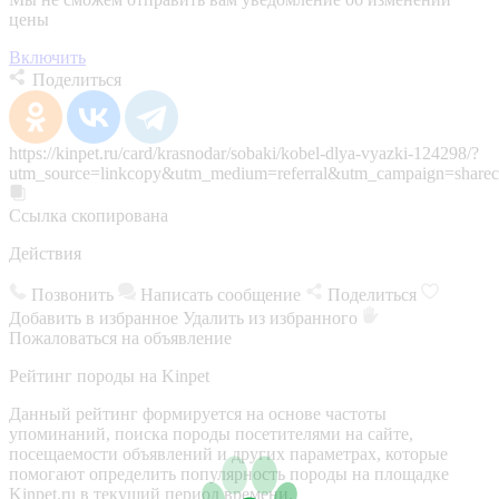
цены
Включить
Поделиться
https://kinpet.ru/card/krasnodar/sobaki/kobel-dlya-vyazki-124298/?
utm_source=linkcopy&utm_medium=referral&utm_campaign=sharec
Ссылка скопирована
Действия
Позвонить
Написать сообщение
Поделиться
Добавить в избранное
Удалить из избранного
Пожаловаться на объявление
Рейтинг породы на Kinpet
Данный рейтинг формируется на основе частоты
упоминаний, поиска породы посетителями на сайте,
посещаемости объявлений и других параметрах, которые
помогают определить популярность породы на площадке
Kinpet.ru в текущий период времени.