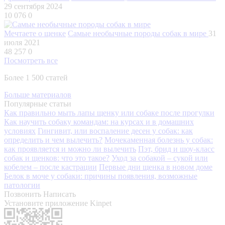
29 сентября 2024
10 076
0
Мечтаете о щенке
Самые необычные породы собак в мире
31
июля 2021
48 257
0
Посмотреть все
Более 1 500 статей
Больше материалов
Популярные статьи
Как правильно мыть лапы щенку или собаке после прогулки
Как научить собаку командам: на курсах и в домашних
условиях
Гингивит, или воспаление десен у собак: как
определить и чем вылечить?
Мочекаменная болезнь у собак:
как проявляется и можно ли вылечить
Пэт, брид и шоу-класс
собак и щенков: что это такое?
Уход за собакой – сукой или
кобелем – после кастрации
Первые дни щенка в новом доме
Белок в моче у собаки: причины появления, возможные
патологии
Позвонить
Написать
Установите приложение Kinpet