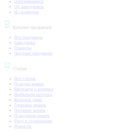
Потерявшиеся
От заводчиков
Из приютов
Каталог продавцов
Все продавцы
Заводчики
Приюты
Частные продавцы
Статьи
Все статьи
Породы кошек
Мечтаете о котенке
Выбираем котенка
Котенок дома
Здоровье кошек
Питание кошек
Поведение кошек
Уход и содержание
Новости