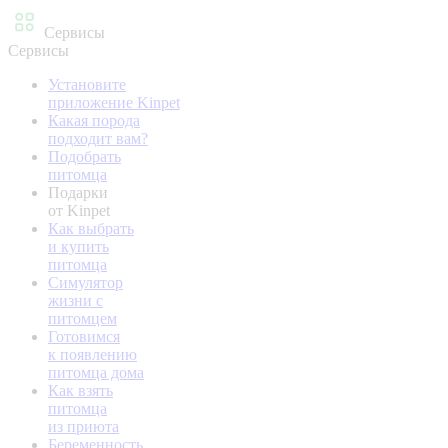
Сервисы
Сервисы
Установите
приложение Kinpet
Какая порода
подходит вам?
Подобрать
питомца
Подарки
от Kinpet
Как выбрать
и купить
питомца
Симулятор
жизни с
питомцем
Готовимся
к появлению
питомца дома
Как взять
питомца
из приюта
Беременность