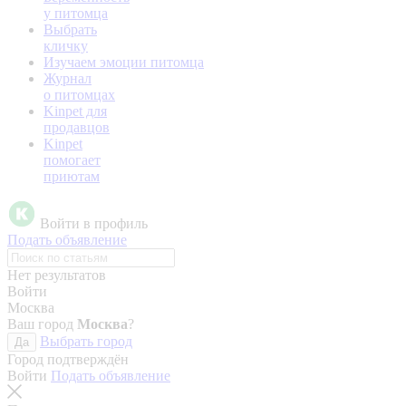
у питомца
Выбрать
кличку
Изучаем эмоции питомца
Журнал
о питомцах
Kinpet для
продавцов
Kinpet
помогает
приютам
Войти в профиль
Подать объявление
Нет результатов
Войти
Москва
Ваш город
Москва
?
Выбрать город
Да
Город подтверждён
Войти
Подать объявление