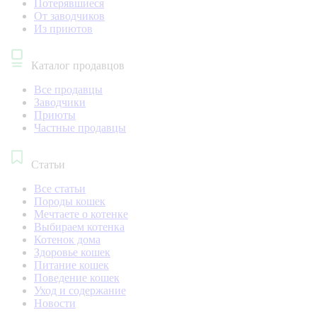
Потерявшиеся
От заводчиков
Из приютов
Каталог продавцов
Все продавцы
Заводчики
Приюты
Частные продавцы
Статьи
Все статьи
Породы кошек
Мечтаете о котенке
Выбираем котенка
Котенок дома
Здоровье кошек
Питание кошек
Поведение кошек
Уход и содержание
Новости