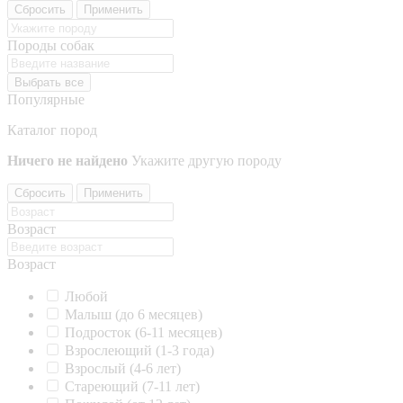
Сбросить
Применить
Породы собак
Выбрать все
Популярные
Каталог пород
Ничего не найдено
Укажите другую породу
Сбросить
Применить
Возраст
Возраст
Любой
Малыш (до 6 месяцев)
Подросток (6-11 месяцев)
Взрослеющий (1-3 года)
Взрослый (4-6 лет)
Стареющий (7-11 лет)