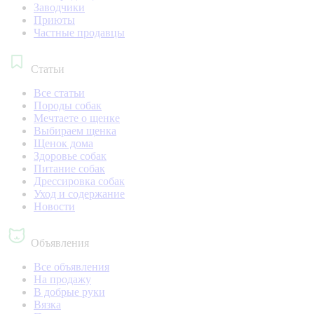
Заводчики
Приюты
Частные продавцы
Статьи
Все статьи
Породы собак
Мечтаете о щенке
Выбираем щенка
Щенок дома
Здоровье собак
Питание собак
Дрессировка собак
Уход и содержание
Новости
Объявления
Все объявления
На продажу
В добрые руки
Вязка