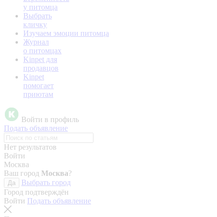
у питомца
Выбрать
кличку
Изучаем эмоции питомца
Журнал
о питомцах
Kinpet для
продавцов
Kinpet
помогает
приютам
Войти в профиль
Подать объявление
Нет результатов
Войти
Москва
Ваш город
Москва
?
Выбрать город
Да
Город подтверждён
Войти
Подать объявление