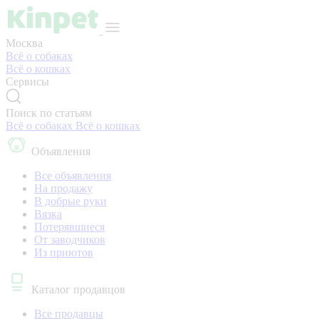
Москва
Всё о собаках
Всё о кошках
Сервисы
Поиск по статьям
Всё о собаках
Всё о кошках
Объявления
Все объявления
На продажу
В добрые руки
Вязка
Потерявшиеся
От заводчиков
Из приютов
Каталог продавцов
Все продавцы