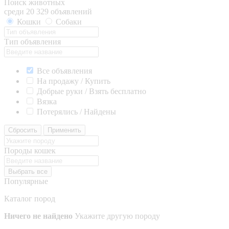
Поиск животных
среди 20 329 объявлений
Кошки
Собаки
Тип объявления
Все объявления
На продажу / Купить
Добрые руки / Взять бесплатно
Вязка
Потерялись / Найдены
Сбросить
Применить
Породы кошек
Выбрать все
Популярные
Каталог пород
Ничего не найдено
Укажите другую породу