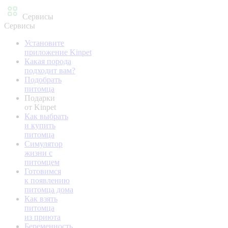
Сервисы
Сервисы
Установите
приложение Kinpet
Какая порода
подходит вам?
Подобрать
питомца
Подарки
от Kinpet
Как выбрать
и купить
питомца
Симулятор
жизни с
питомцем
Готовимся
к появлению
питомца дома
Как взять
питомца
из приюта
Беременность