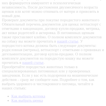
них формируется иммунитет и психологическая
независимость. После достижения двухмесячного возраста
щенков или котят можно отнимать от матери и привозить в
новый дом.
Проверьте документы при покупке породистого животного
Обязательный перечень документов для щенка: ветпаспорт с
отметками о вакцинации, договор купли-продажи, метрика,
акт вязки родителей и актировка. В питомниках щенкам
также проставляют клеймо. О полном комплекте документов
на собаку вы можете прочитать в
нашей статье
.
У
породистого котика должны быть следующие документы:
родословная (метрика), ветпаспорт с отметками о прививках и
дегельминтизации, договор купли-продажи. О полном
комплекте документов на породистую кошку вы можете
прочитать в
нашей статье
.
Приобретайте породистых животных только в
специализированных питомниках или у проверенных
заводчиков. Если у вас есть подозрения на мошеннические
действия – сразу же сообщите нам.
Подробнее о том, как
выбрать здорового и чистокровного питомца, читайте в
наших статьях:
Как выбрать котенка
Как выбрать щенка