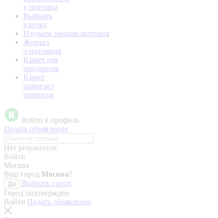
у питомца
Выбрать
кличку
Изучаем эмоции питомца
Журнал
о питомцах
Kinpet для
продавцов
Kinpet
помогает
приютам
Войти в профиль
Подать объявление
Нет результатов
Войти
Москва
Ваш город
Москва
?
Выбрать город
Да
Город подтверждён
Войти
Подать объявление