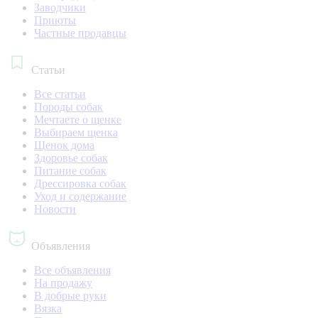
Заводчики
Приюты
Частные продавцы
Статьи
Все статьи
Породы собак
Мечтаете о щенке
Выбираем щенка
Щенок дома
Здоровье собак
Питание собак
Дрессировка собак
Уход и содержание
Новости
Объявления
Все объявления
На продажу
В добрые руки
Вязка