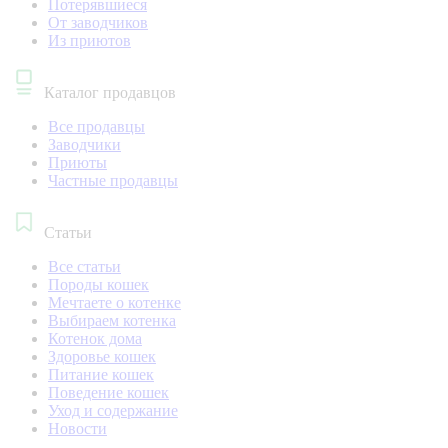
Потерявшиеся
От заводчиков
Из приютов
Каталог продавцов
Все продавцы
Заводчики
Приюты
Частные продавцы
Статьи
Все статьи
Породы кошек
Мечтаете о котенке
Выбираем котенка
Котенок дома
Здоровье кошек
Питание кошек
Поведение кошек
Уход и содержание
Новости