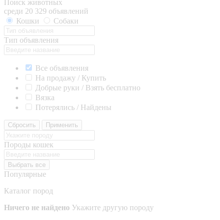
Поиск животных
среди 20 329 объявлений
Кошки
Собаки
Тип объявления
Все объявления
На продажу / Купить
Добрые руки / Взять бесплатно
Вязка
Потерялись / Найдены
Сбросить
Применить
Породы кошек
Выбрать все
Популярные
Каталог пород
Ничего не найдено
Укажите другую породу