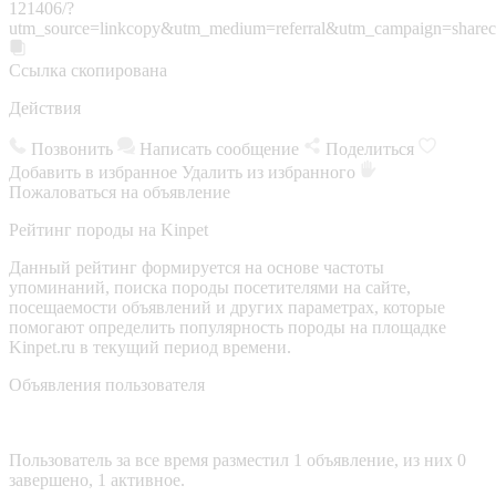
121406/?
utm_source=linkcopy&utm_medium=referral&utm_campaign=sharec
Ссылка скопирована
Действия
Позвонить
Написать сообщение
Поделиться
Добавить в избранное
Удалить из избранного
Пожаловаться на объявление
Рейтинг породы на Kinpet
Данный рейтинг формируется на основе частоты
упоминаний, поиска породы посетителями на сайте,
посещаемости объявлений и других параметрах, которые
помогают определить популярность породы на площадке
Kinpet.ru в текущий период времени.
Объявления пользователя
Пользователь за все время разместил 1 объявление, из них 0
завершено, 1 активное.