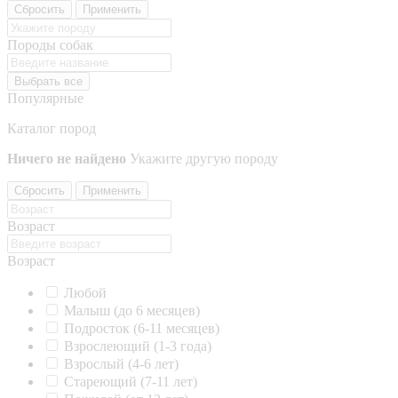
Сбросить
Применить
Породы собак
Выбрать все
Популярные
Каталог пород
Ничего не найдено
Укажите другую породу
Сбросить
Применить
Возраст
Возраст
Любой
Малыш (до 6 месяцев)
Подросток (6-11 месяцев)
Взрослеющий (1-3 года)
Взрослый (4-6 лет)
Стареющий (7-11 лет)