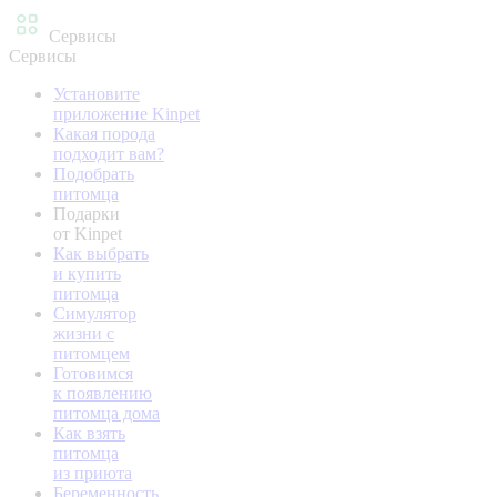
Сервисы
Сервисы
Установите
приложение Kinpet
Какая порода
подходит вам?
Подобрать
питомца
Подарки
от Kinpet
Как выбрать
и купить
питомца
Симулятор
жизни с
питомцем
Готовимся
к появлению
питомца дома
Как взять
питомца
из приюта
Беременность