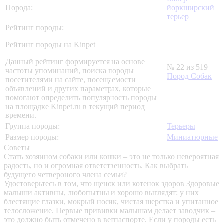
Порода:
йоркширский
терьер
Рейтинг породы:
Рейтинг породы на Kinpet
Данный рейтинг формируется на основе
№ 22 из 519
частоты упоминаний, поиска породы
Пород Собак
посетителями на сайте, посещаемости
объявлений и других параметрах, которые
помогают определить популярность породы
на площадке Kinpet.ru в текущий период
времени.
Группа породы:
Терьеры
Размер породы:
Миниатюрные
Советы
Стать хозяином собаки или кошки – это не только невероятная
радость, но и огромная ответственность. Как выбрать
будущего четвероного члена семьи?
Удостоверьтесь в том, что щенок или котенок здоров
Здоровые
малыши активны, любопытны и хорошо выглядят: у них
блестящие глазки, мокрый носик, чистая шерстка и упитанное
телосложение. Первые прививки малышам делает заводчик –
это должно быть отмечено в ветпаспорте. Если у породы есть