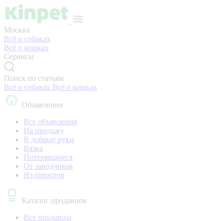
Москва
Всё о собаках
Всё о кошках
Сервисы
Поиск по статьям
Всё о собаках
Всё о кошках
Объявления
Все объявления
На продажу
В добрые руки
Вязка
Потерявшиеся
От заводчиков
Из приютов
Каталог продавцов
Все продавцы