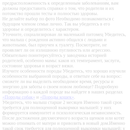
предрасположенность к определенным заболеваниям, вам
должны предоставить справки о том, что родители и их
потомство прошли тесты и полностью здоровы.
Не делайте выбор по фото
Необходимо познакомиться с
будущим членом семьи лично. Так вы убедитесь в его
здоровье и определитесь с характером.
Уточните, социализирован ли маленький питомец
Убедитесь,
что малыш с рождения активно общался с людьми и
животными, был приучен к туалету. Посмотрите, не
проявляет ли он излишнюю пугливость или агрессию.
Обязательно поинтересуйтесь у заводчика историей
родителей, особенно мамы: каков их темперамент, заслуги,
состояние здоровья и возраст вязки.
Изучите особенности породы
Убедитесь, что хорошо изучили
особенности выбранной породы, и ответьте себе на вопрос:
сможете ли вы выделить необходимое время, ресурсы и
энергию для заботы о своем новом любимце? Подробную
информацию о каждой породе вы найдете в наших разделах
«Породы собак»
и
«Породы кошек»
.
Убедитесь, что малыш старше 2 месяцев
Именно такой срок
требуется для полноценной выкормки малышей: у них
формируется иммунитет и психологическая независимость.
После достижения двухмесячного возраста щенков или котят
можно отнимать от матери и привозить в новый дом.Именно
такой срок требуется для полноценной выкормки малышей: у