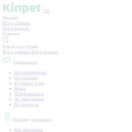
Москва
Всё о собаках
Всё о кошках
Сервисы
Поиск по статьям
Всё о собаках
Всё о кошках
Объявления
Все объявления
На продажу
В добрые руки
Вязка
Потерявшиеся
От заводчиков
Из приютов
Каталог продавцов
Все продавцы