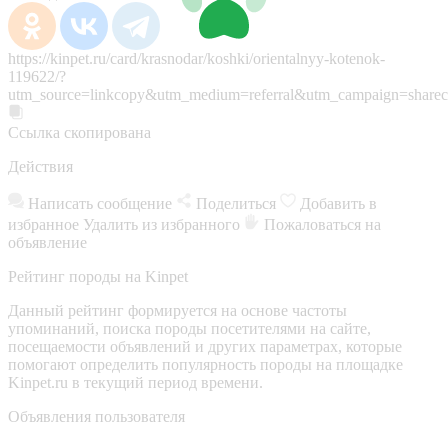
https://kinpet.ru/card/krasnodar/koshki/orientalnyy-kotenok-
119622/?
utm_source=linkcopy&utm_medium=referral&utm_campaign=sharec
Ссылка скопирована
Действия
Написать сообщение
Поделиться
Добавить в
избранное
Удалить из избранного
Пожаловаться на
объявление
Рейтинг породы на Kinpet
Данный рейтинг формируется на основе частоты
упоминаний, поиска породы посетителями на сайте,
посещаемости объявлений и других параметрах, которые
помогают определить популярность породы на площадке
Kinpet.ru в текущий период времени.
Объявления пользователя