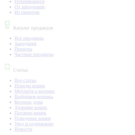
Потерявшиеся
От заводчиков
Из приютов
Каталог продавцов
Все продавцы
Заводчики
Приюты
Частные продавцы
Статьи
Все статьи
Породы кошек
Мечтаете о котенке
Выбираем котенка
Котенок дома
Здоровье кошек
Питание кошек
Поведение кошек
Уход и содержание
Новости