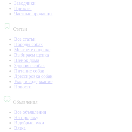
Заводчики
Приюты
Частные продавцы
Статьи
Все статьи
Породы собак
Мечтаете о щенке
Выбираем щенка
Щенок дома
Здоровье собак
Питание собак
Дрессировка собак
Уход и содержание
Новости
Объявления
Все объявления
На продажу
В добрые руки
Вязка