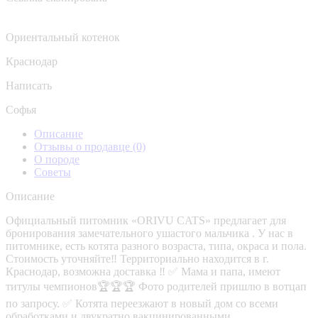
Ориентальный котенок
Краснодар
Написать
Софья
Описание
Отзывы о продавце
(0)
О породе
Советы
Описание
Официальный питомник «ORIVU CATS» предлагает для
бронирования замечательного ушастого мальчика . У нас в
питомнике, есть котята разного возраста, типа, окраса и пола.
Стоимость уточняйте‼️ Территориально находится в г.
Краснодар, возможна доставка ‼️ ✅ Мама и папа, имеют
титулы чемпионов🏆🏆🏆 Фото родителей пришлю в вотцап
по запросу. ✅ Котята переезжают в новый дом со всеми
обработками и двукратно вакцинированными,