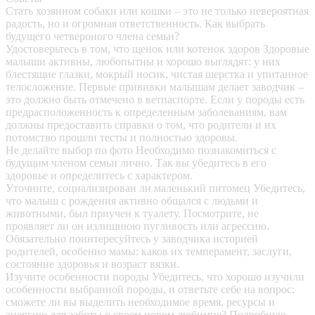
Стать хозяином собаки или кошки – это не только невероятная
радость, но и огромная ответственность. Как выбрать
будущего четвероного члена семьи?
Удостоверьтесь в том, что щенок или котенок здоров
Здоровые
малыши активны, любопытны и хорошо выглядят: у них
блестящие глазки, мокрый носик, чистая шерстка и упитанное
телосложение. Первые прививки малышам делает заводчик –
это должно быть отмечено в ветпаспорте. Если у породы есть
предрасположенность к определенным заболеваниям, вам
должны предоставить справки о том, что родители и их
потомство прошли тесты и полностью здоровы.
Не делайте выбор по фото
Необходимо познакомиться с
будущим членом семьи лично. Так вы убедитесь в его
здоровье и определитесь с характером.
Уточните, социализирован ли маленький питомец
Убедитесь,
что малыш с рождения активно общался с людьми и
животными, был приучен к туалету. Посмотрите, не
проявляет ли он излишнюю пугливость или агрессию.
Обязательно поинтересуйтесь у заводчика историей
родителей, особенно мамы: каков их темперамент, заслуги,
состояние здоровья и возраст вязки.
Изучите особенности породы
Убедитесь, что хорошо изучили
особенности выбранной породы, и ответьте себе на вопрос:
сможете ли вы выделить необходимое время, ресурсы и
энергию для заботы о своем новом любимце? Подробную