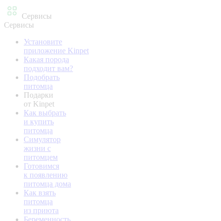
Сервисы
Сервисы
Установите
приложение Kinpet
Какая порода
подходит вам?
Подобрать
питомца
Подарки
от Kinpet
Как выбрать
и купить
питомца
Симулятор
жизни с
питомцем
Готовимся
к появлению
питомца дома
Как взять
питомца
из приюта
Беременность