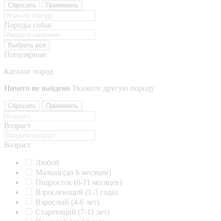
Сбросить
Применить
Породы собак
Выбрать все
Популярные
Каталог пород
Ничего не найдено
Укажите другую породу
Сбросить
Применить
Возраст
Возраст
Любой
Малыш (до 6 месяцев)
Подросток (6-11 месяцев)
Взрослеющий (1-3 года)
Взрослый (4-6 лет)
Стареющий (7-11 лет)