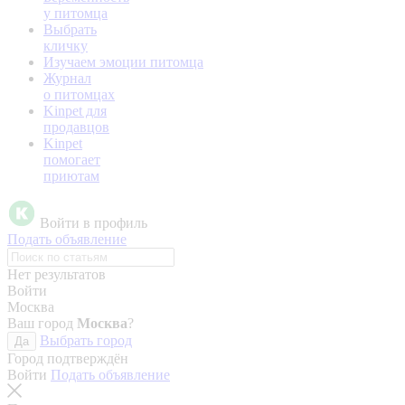
у питомца
Выбрать
кличку
Изучаем эмоции питомца
Журнал
о питомцах
Kinpet для
продавцов
Kinpet
помогает
приютам
Войти в профиль
Подать объявление
Нет результатов
Войти
Москва
Ваш город
Москва
?
Выбрать город
Да
Город подтверждён
Войти
Подать объявление