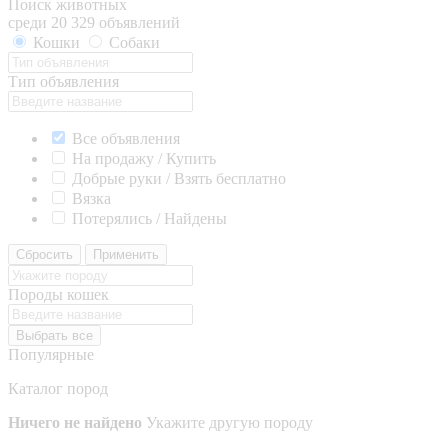
Поиск животных
среди 20 329 объявлений
Кошки
Собаки
Тип объявления
Все объявления
На продажу / Купить
Добрые руки / Взять бесплатно
Вязка
Потерялись / Найдены
Сбросить
Применить
Породы кошек
Выбрать все
Популярные
Каталог пород
Ничего не найдено
Укажите другую породу