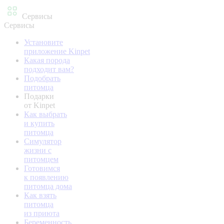
Сервисы
Сервисы
Установите
приложение Kinpet
Какая порода
подходит вам?
Подобрать
питомца
Подарки
от Kinpet
Как выбрать
и купить
питомца
Симулятор
жизни с
питомцем
Готовимся
к появлению
питомца дома
Как взять
питомца
из приюта
Беременность