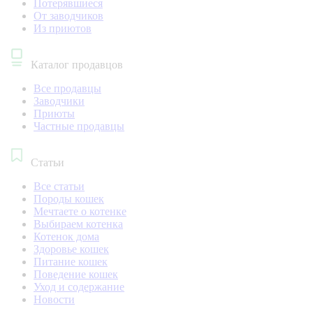
Потерявшиеся
От заводчиков
Из приютов
Каталог продавцов
Все продавцы
Заводчики
Приюты
Частные продавцы
Статьи
Все статьи
Породы кошек
Мечтаете о котенке
Выбираем котенка
Котенок дома
Здоровье кошек
Питание кошек
Поведение кошек
Уход и содержание
Новости