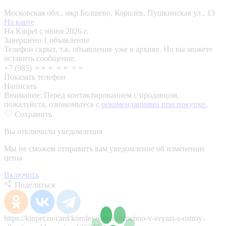
Московская обл., мкр Болшево, Королёв, Пушкинская ул., 13
На карте
На Kinpet c июня 2026 г.
Завершено 1 объявление
Телефон скрыт, т.к. объявление уже в архиве. Но вы можете
оставить сообщение.
+7 (985) ⚬⚬⚬ ⚬⚬ ⚬⚬
Показать телефон
Написать
Внимание:
Перед контактированием с продавцом,
пожалуйста, ознакомьтесь с
рекомендациями при покупке.
Сохранить
Вы отключили уведомления
Мы не сможем отправить вам уведомление об изменении
цены
Включить
Поделиться
https://kinpet.ru/card/korolev/sobaki/srochno-v-svyazi-s-ostroy-