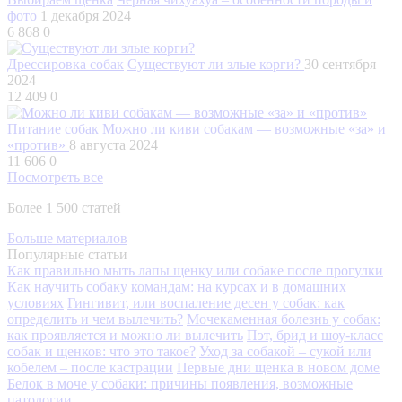
фото
1 декабря 2024
6 868
0
Дрессировка собак
Существуют ли злые корги?
30 сентября
2024
12 409
0
Питание собак
Можно ли киви собакам — возможные «за» и
«против»
8 августа 2024
11 606
0
Посмотреть все
Более 1 500 статей
Больше материалов
Популярные статьи
Как правильно мыть лапы щенку или собаке после прогулки
Как научить собаку командам: на курсах и в домашних
условиях
Гингивит, или воспаление десен у собак: как
определить и чем вылечить?
Мочекаменная болезнь у собак:
как проявляется и можно ли вылечить
Пэт, брид и шоу-класс
собак и щенков: что это такое?
Уход за собакой – сукой или
кобелем – после кастрации
Первые дни щенка в новом доме
Белок в моче у собаки: причины появления, возможные
патологии