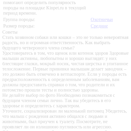
помогают определить популярность
породы на площадке Kinpet.ru в текущий
период времени.
Группа породы:
Охотничьи
Размер породы:
Средние
Советы
Стать хозяином собаки или кошки – это не только невероятная
радость, но и огромная ответственность. Как выбрать
будущего четвероного члена семьи?
Удостоверьтесь в том, что щенок или котенок здоров
Здоровые
малыши активны, любопытны и хорошо выглядят: у них
блестящие глазки, мокрый носик, чистая шерстка и упитанное
телосложение. Первые прививки малышам делает заводчик –
это должно быть отмечено в ветпаспорте. Если у породы есть
предрасположенность к определенным заболеваниям, вам
должны предоставить справки о том, что родители и их
потомство прошли тесты и полностью здоровы.
Не делайте выбор по фото
Необходимо познакомиться с
будущим членом семьи лично. Так вы убедитесь в его
здоровье и определитесь с характером.
Уточните, социализирован ли маленький питомец
Убедитесь,
что малыш с рождения активно общался с людьми и
животными, был приучен к туалету. Посмотрите, не
проявляет ли он излишнюю пугливость или агрессию.