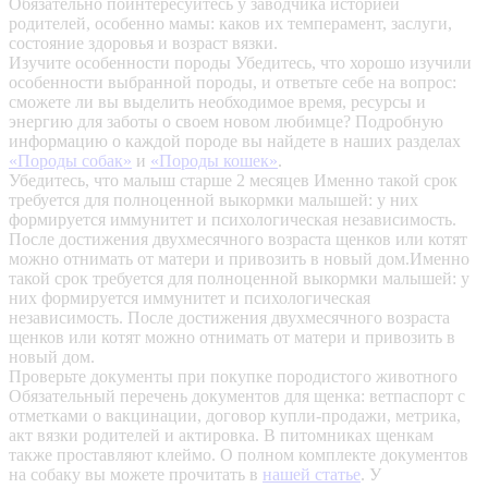
Обязательно поинтересуйтесь у заводчика историей
родителей, особенно мамы: каков их темперамент, заслуги,
состояние здоровья и возраст вязки.
Изучите особенности породы
Убедитесь, что хорошо изучили
особенности выбранной породы, и ответьте себе на вопрос:
сможете ли вы выделить необходимое время, ресурсы и
энергию для заботы о своем новом любимце? Подробную
информацию о каждой породе вы найдете в наших разделах
«Породы собак»
и
«Породы кошек»
.
Убедитесь, что малыш старше 2 месяцев
Именно такой срок
требуется для полноценной выкормки малышей: у них
формируется иммунитет и психологическая независимость.
После достижения двухмесячного возраста щенков или котят
можно отнимать от матери и привозить в новый дом.Именно
такой срок требуется для полноценной выкормки малышей: у
них формируется иммунитет и психологическая
независимость. После достижения двухмесячного возраста
щенков или котят можно отнимать от матери и привозить в
новый дом.
Проверьте документы при покупке породистого животного
Обязательный перечень документов для щенка: ветпаспорт с
отметками о вакцинации, договор купли-продажи, метрика,
акт вязки родителей и актировка. В питомниках щенкам
также проставляют клеймо. О полном комплекте документов
на собаку вы можете прочитать в
нашей статье
.
У