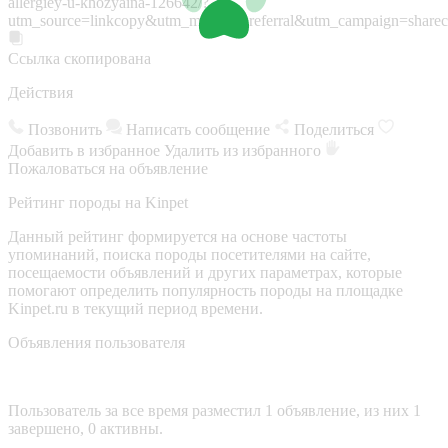
allergiey-u-khozyaina-126642/?
utm_source=linkcopy&utm_medium=referral&utm_campaign=sharec
Ссылка скопирована
Действия
Позвонить
Написать сообщение
Поделиться
Добавить в избранное
Удалить из избранного
Пожаловаться на объявление
Рейтинг породы на Kinpet
Данный рейтинг формируется на основе частоты
упоминаний, поиска породы посетителями на сайте,
посещаемости объявлений и других параметрах, которые
помогают определить популярность породы на площадке
Kinpet.ru в текущий период времени.
Объявления пользователя
Пользователь за все время разместил 1 объявление, из них 1
завершено, 0 активны.