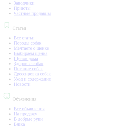
Заводчики
Приюты
Частные продавцы
Статьи
Все статьи
Породы собак
Мечтаете о щенке
Выбираем щенка
Щенок дома
Здоровье собак
Питание собак
Дрессировка собак
Уход и содержание
Новости
Объявления
Все объявления
На продажу
В добрые руки
Вязка