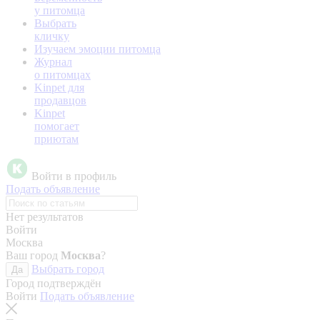
у питомца
Выбрать
кличку
Изучаем эмоции питомца
Журнал
о питомцах
Kinpet для
продавцов
Kinpet
помогает
приютам
Войти в профиль
Подать объявление
Нет результатов
Войти
Москва
Ваш город
Москва
?
Выбрать город
Да
Город подтверждён
Войти
Подать объявление