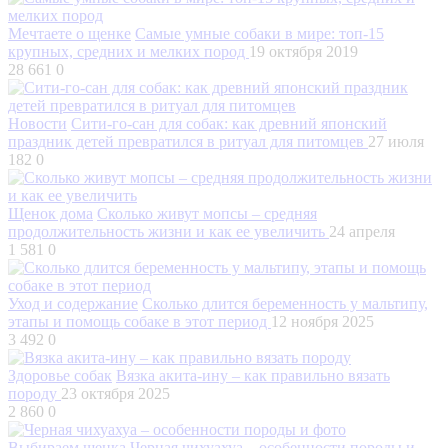
Мечтаете о щенке
Самые умные собаки в мире: топ-15
крупных, средних и мелких пород
19 октября 2019
28 661
0
Новости
Сити-го-сан для собак: как древний японский
праздник детей превратился в ритуал для питомцев
27 июля
182
0
Щенок дома
Сколько живут мопсы – средняя
продолжительность жизни и как ее увеличить
24 апреля
1 581
0
Уход и содержание
Сколько длится беременность у мальтипу,
этапы и помощь собаке в этот период
12 ноября 2025
3 492
0
Здоровье собак
Вязка акита-ину – как правильно вязать
породу
23 октября 2025
2 860
0
Выбираем щенка
Черная чихуахуа – особенности породы и