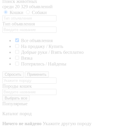
Поиск животных
среди 20 329 объявлений
Кошки
Собаки
Тип объявления
Все объявления
На продажу / Купить
Добрые руки / Взять бесплатно
Вязка
Потерялись / Найдены
Сбросить
Применить
Породы кошек
Выбрать все
Популярные
Каталог пород
Ничего не найдено
Укажите другую породу