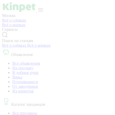
Москва
Всё о собаках
Всё о кошках
Сервисы
Поиск по статьям
Всё о собаках
Всё о кошках
Объявления
Все объявления
На продажу
В добрые руки
Вязка
Потерявшиеся
От заводчиков
Из приютов
Каталог продавцов
Все продавцы