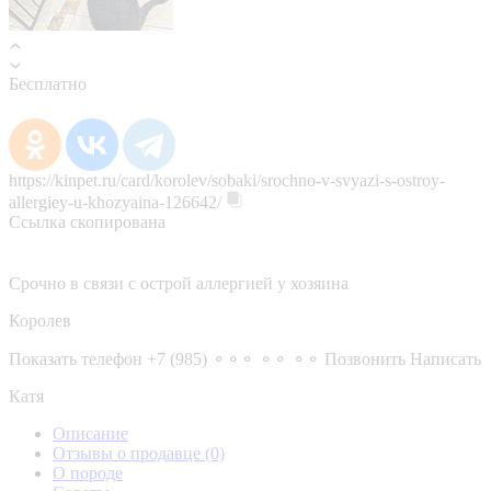
Бесплатно
https://kinpet.ru/card/korolev/sobaki/srochno-v-svyazi-s-ostroy-
allergiey-u-khozyaina-126642/
Ссылка скопирована
Срочно в связи с острой аллергией у хозяина
Королев
Показать телефон
+7 (985) ⚬⚬⚬ ⚬⚬ ⚬⚬
Позвонить
Написать
Катя
Описание
Отзывы о продавце
(0)
О породе