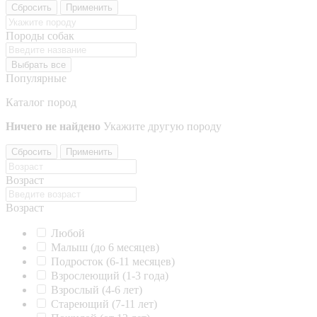
Сбросить
Применить
Породы собак
Выбрать все
Популярные
Каталог пород
Ничего не найдено
Укажите другую породу
Сбросить
Применить
Возраст
Возраст
Любой
Малыш (до 6 месяцев)
Подросток (6-11 месяцев)
Взрослеющий (1-3 года)
Взрослый (4-6 лет)
Стареющий (7-11 лет)