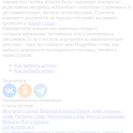
породистого котика должны быть следующие документы:
родословная (метрика), ветпаспорт с отметками о прививках и
дегельминтизации, договор купли-продажи. О полном
комплекте документов на породистую кошку вы можете
прочитать в
нашей статье
.
Приобретайте породистых животных только в
специализированных питомниках или у проверенных
заводчиков. Если у вас есть подозрения на мошеннические
действия – сразу же сообщите нам.
Подробнее о том, как
выбрать здорового и чистокровного питомца, читайте в
наших статьях:
Как выбрать котенка
Как выбрать щенка
Поделиться:
Пожаловаться на объявление
Статьи по теме
Мечтаете о щенке
Выбираем щенка
Щенок дома
Здоровье
собак
Питание собак
Дрессировка собак
Уход и содержание
Новости
Всё о собаках
Посмотреть все