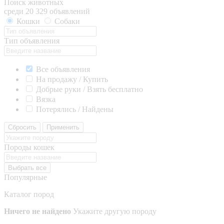
Поиск животных
среди 20 329 объявлений
Кошки
Собаки
Тип объявления
Все объявления
На продажу / Купить
Добрые руки / Взять бесплатно
Вязка
Потерялись / Найдены
Сбросить
Применить
Породы кошек
Выбрать все
Популярные
Каталог пород
Ничего не найдено
Укажите другую породу