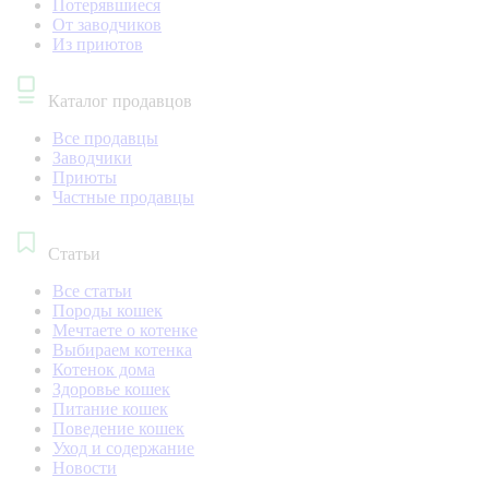
Потерявшиеся
От заводчиков
Из приютов
Каталог продавцов
Все продавцы
Заводчики
Приюты
Частные продавцы
Статьи
Все статьи
Породы кошек
Мечтаете о котенке
Выбираем котенка
Котенок дома
Здоровье кошек
Питание кошек
Поведение кошек
Уход и содержание
Новости