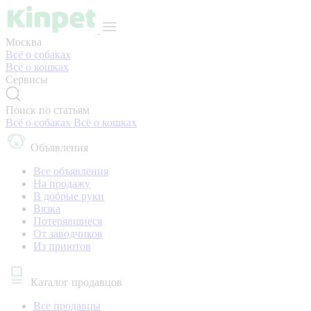
Москва
Всё о собаках
Всё о кошках
Сервисы
Поиск по статьям
Всё о собаках
Всё о кошках
Объявления
Все объявления
На продажу
В добрые руки
Вязка
Потерявшиеся
От заводчиков
Из приютов
Каталог продавцов
Все продавцы