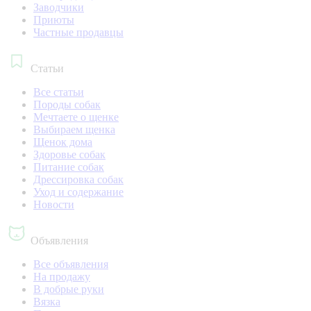
Заводчики
Приюты
Частные продавцы
Статьи
Все статьи
Породы собак
Мечтаете о щенке
Выбираем щенка
Щенок дома
Здоровье собак
Питание собак
Дрессировка собак
Уход и содержание
Новости
Объявления
Все объявления
На продажу
В добрые руки
Вязка