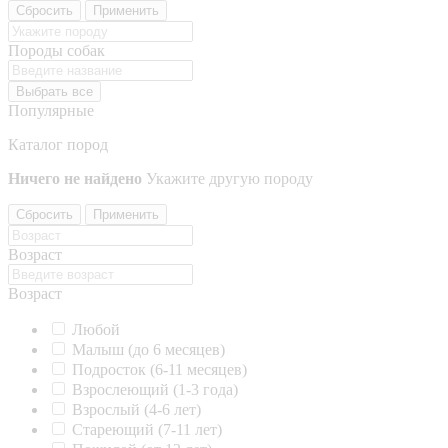
Сбросить
Применить
Породы собак
Выбрать все
Популярные
Каталог пород
Ничего не найдено
Укажите другую породу
Сбросить
Применить
Возраст
Возраст
Любой
Малыш (до 6 месяцев)
Подросток (6-11 месяцев)
Взрослеющий (1-3 года)
Взрослый (4-6 лет)
Стареющий (7-11 лет)