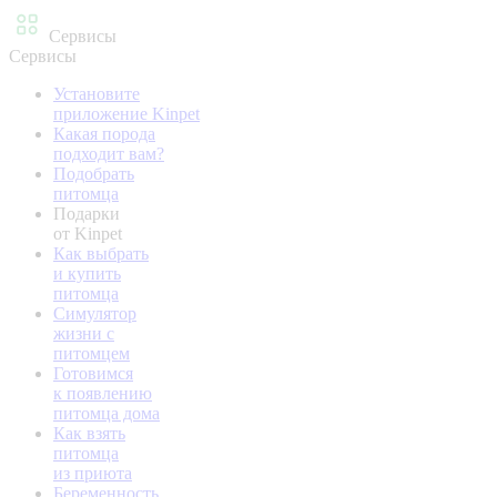
Сервисы
Сервисы
Установите
приложение Kinpet
Какая порода
подходит вам?
Подобрать
питомца
Подарки
от Kinpet
Как выбрать
и купить
питомца
Симулятор
жизни с
питомцем
Готовимся
к появлению
питомца дома
Как взять
питомца
из приюта
Беременность