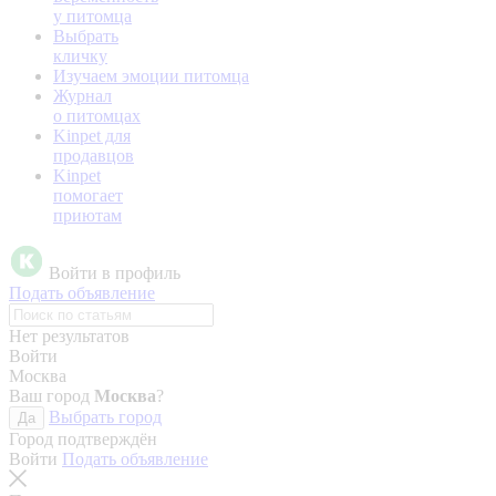
у питомца
Выбрать
кличку
Изучаем эмоции питомца
Журнал
о питомцах
Kinpet для
продавцов
Kinpet
помогает
приютам
Войти в профиль
Подать объявление
Нет результатов
Войти
Москва
Ваш город
Москва
?
Выбрать город
Да
Город подтверждён
Войти
Подать объявление