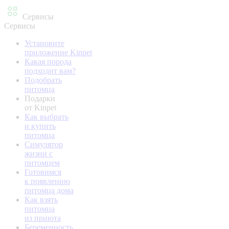
Сервисы
Сервисы
Установите
приложение Kinpet
Какая порода
подходит вам?
Подобрать
питомца
Подарки
от Kinpet
Как выбрать
и купить
питомца
Симулятор
жизни с
питомцем
Готовимся
к появлению
питомца дома
Как взять
питомца
из приюта
Беременность