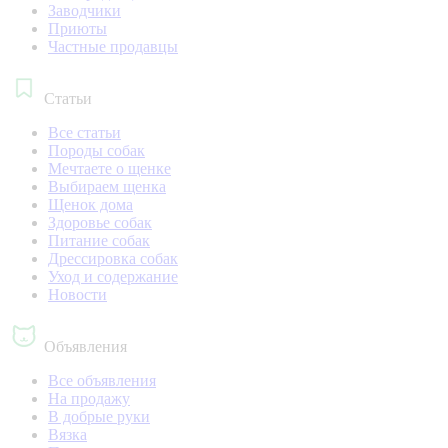
Заводчики
Приюты
Частные продавцы
Статьи
Все статьи
Породы собак
Мечтаете о щенке
Выбираем щенка
Щенок дома
Здоровье собак
Питание собак
Дрессировка собак
Уход и содержание
Новости
Объявления
Все объявления
На продажу
В добрые руки
Вязка