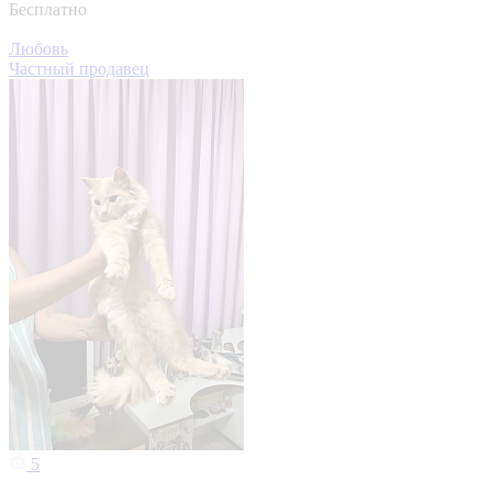
1
Котенок мальчик
Казань
25 июня, 09:27
Бесплатно
Любовь
Частный продавец