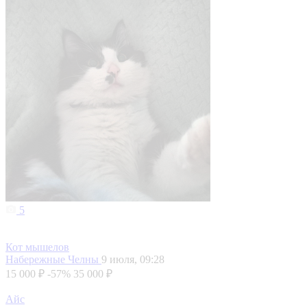
Ищет своего хозяина , домашний , ласковый.
Йошкар-Ола
27 июля, 09:27
Бесплатно
Жанна
Частный продавец
1
Кошка в добрые руки
Казань
19 июля, 20:20
Бесплатно
Снежана
Частный продавец