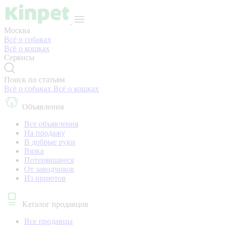
Москва
Всё о собаках
Всё о кошках
Сервисы
Поиск по статьям
Всё о собаках
Всё о кошках
Объявления
Все объявления
На продажу
В добрые руки
Вязка
Потерявшиеся
От заводчиков
Из приютов
Каталог продавцов
Все продавцы