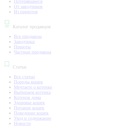
Потерявшиеся
От заводчиков
Из приютов
Каталог продавцов
Все продавцы
Заводчики
Приюты
Частные продавцы
Статьи
Все статьи
Породы кошек
Мечтаете о котенке
Выбираем котенка
Котенок дома
Здоровье кошек
Питание кошек
Поведение кошек
Уход и содержание
Новости