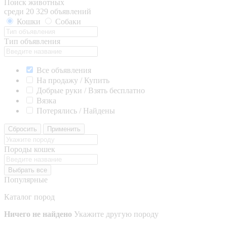
Поиск животных
среди 20 329 объявлений
Кошки
Собаки
Тип объявления
Все объявления
На продажу / Купить
Добрые руки / Взять бесплатно
Вязка
Потерялись / Найдены
Сбросить
Применить
Породы кошек
Выбрать все
Популярные
Каталог пород
Ничего не найдено
Укажите другую породу