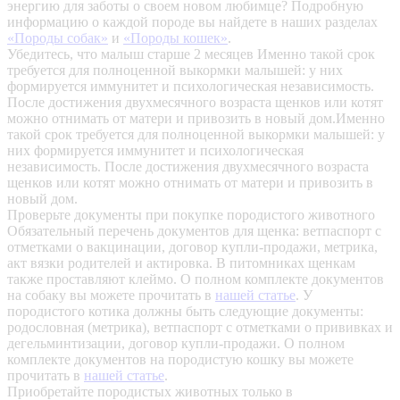
энергию для заботы о своем новом любимце? Подробную
информацию о каждой породе вы найдете в наших разделах
«Породы собак»
и
«Породы кошек»
.
Убедитесь, что малыш старше 2 месяцев
Именно такой срок
требуется для полноценной выкормки малышей: у них
формируется иммунитет и психологическая независимость.
После достижения двухмесячного возраста щенков или котят
можно отнимать от матери и привозить в новый дом.Именно
такой срок требуется для полноценной выкормки малышей: у
них формируется иммунитет и психологическая
независимость. После достижения двухмесячного возраста
щенков или котят можно отнимать от матери и привозить в
новый дом.
Проверьте документы при покупке породистого животного
Обязательный перечень документов для щенка: ветпаспорт с
отметками о вакцинации, договор купли-продажи, метрика,
акт вязки родителей и актировка. В питомниках щенкам
также проставляют клеймо. О полном комплекте документов
на собаку вы можете прочитать в
нашей статье
.
У
породистого котика должны быть следующие документы:
родословная (метрика), ветпаспорт с отметками о прививках и
дегельминтизации, договор купли-продажи. О полном
комплекте документов на породистую кошку вы можете
прочитать в
нашей статье
.
Приобретайте породистых животных только в