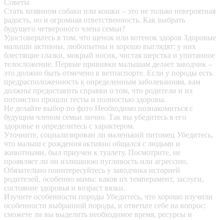
Советы
Стать хозяином собаки или кошки – это не только невероятная
радость, но и огромная ответственность. Как выбрать
будущего четвероного члена семьи?
Удостоверьтесь в том, что щенок или котенок здоров
Здоровые
малыши активны, любопытны и хорошо выглядят: у них
блестящие глазки, мокрый носик, чистая шерстка и упитанное
телосложение. Первые прививки малышам делает заводчик –
это должно быть отмечено в ветпаспорте. Если у породы есть
предрасположенность к определенным заболеваниям, вам
должны предоставить справки о том, что родители и их
потомство прошли тесты и полностью здоровы.
Не делайте выбор по фото
Необходимо познакомиться с
будущим членом семьи лично. Так вы убедитесь в его
здоровье и определитесь с характером.
Уточните, социализирован ли маленький питомец
Убедитесь,
что малыш с рождения активно общался с людьми и
животными, был приучен к туалету. Посмотрите, не
проявляет ли он излишнюю пугливость или агрессию.
Обязательно поинтересуйтесь у заводчика историей
родителей, особенно мамы: каков их темперамент, заслуги,
состояние здоровья и возраст вязки.
Изучите особенности породы
Убедитесь, что хорошо изучили
особенности выбранной породы, и ответьте себе на вопрос:
сможете ли вы выделить необходимое время, ресурсы и