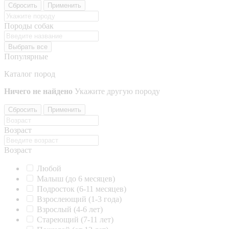
Сбросить
Применить
Породы собак
Выбрать все
Популярные
Каталог пород
Ничего не найдено
Укажите другую породу
Сбросить
Применить
Возраст
Возраст
Любой
Малыш (до 6 месяцев)
Подросток (6-11 месяцев)
Взрослеющий (1-3 года)
Взрослый (4-6 лет)
Стареющий (7-11 лет)