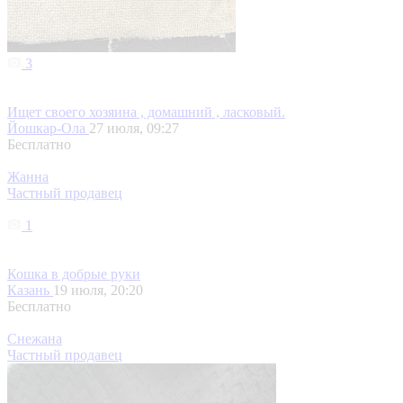
Зинура
Частный продавец
3