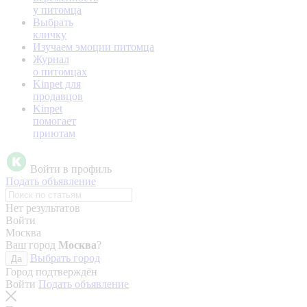
у питомца
Выбрать
кличку
Изучаем эмоции питомца
Журнал
о питомцах
Kinpet для
продавцов
Kinpet
помогает
приютам
Войти в профиль
Подать объявление
Нет результатов
Войти
Москва
Ваш город
Москва
?
Выбрать город
Да
Город подтверждён
Войти
Подать объявление