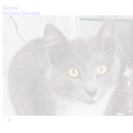
4
Жасмин
Уфа
4 августа, 23:16
500 ₽
Полина
Частный продавец