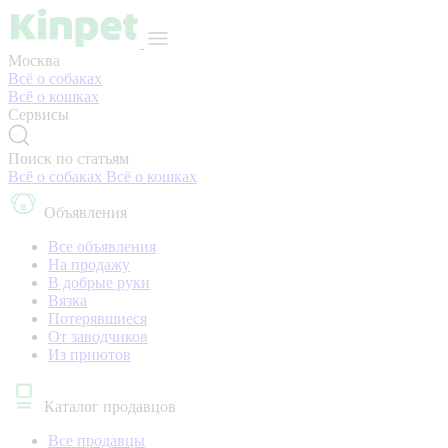
Москва
Всё о собаках
Всё о кошках
Сервисы
Поиск по статьям
Всё о собаках
Всё о кошках
Объявления
Все объявления
На продажу
В добрые руки
Вязка
Потерявшиеся
От заводчиков
Из приютов
Каталог продавцов
Все продавцы