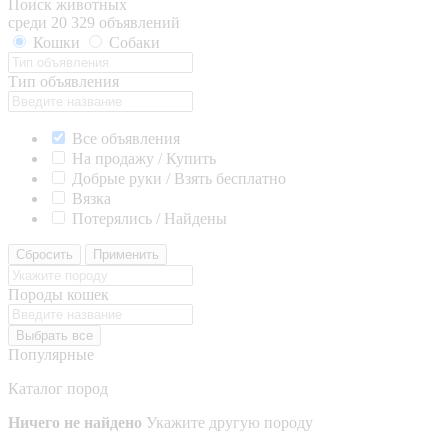
Поиск животных
среди 20 329 объявлений
Кошки
Собаки
Тип объявления
Все объявления
На продажу / Купить
Добрые руки / Взять бесплатно
Вязка
Потерялись / Найдены
Сбросить
Применить
Породы кошек
Выбрать все
Популярные
Каталог пород
Ничего не найдено
Укажите другую породу