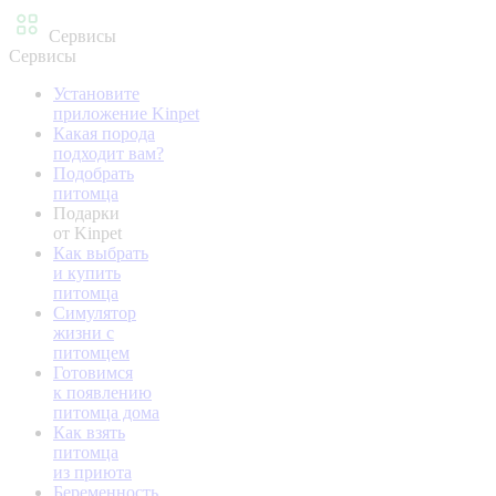
Сервисы
Сервисы
Установите
приложение Kinpet
Какая порода
подходит вам?
Подобрать
питомца
Подарки
от Kinpet
Как выбрать
и купить
питомца
Симулятор
жизни с
питомцем
Готовимся
к появлению
питомца дома
Как взять
питомца
из приюта
Беременность