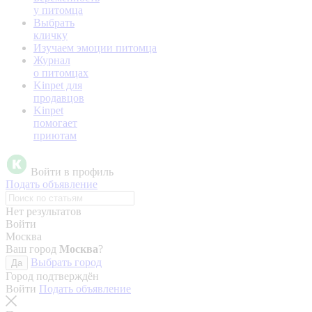
у питомца
Выбрать
кличку
Изучаем эмоции питомца
Журнал
о питомцах
Kinpet для
продавцов
Kinpet
помогает
приютам
Войти в профиль
Подать объявление
Нет результатов
Войти
Москва
Ваш город
Москва
?
Выбрать город
Да
Город подтверждён
Войти
Подать объявление