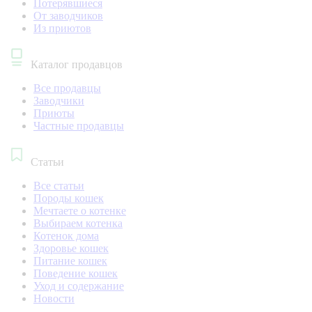
Потерявшиеся
От заводчиков
Из приютов
Каталог продавцов
Все продавцы
Заводчики
Приюты
Частные продавцы
Статьи
Все статьи
Породы кошек
Мечтаете о котенке
Выбираем котенка
Котенок дома
Здоровье кошек
Питание кошек
Поведение кошек
Уход и содержание
Новости