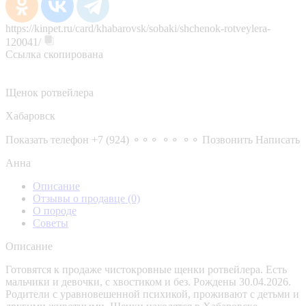
https://kinpet.ru/card/khabarovsk/sobaki/shchenok-rotveylera-
120041/
Ссылка скопирована
Щенок ротвейлера
Хабаровск
Показать телефон
+7 (924) ⚬⚬⚬ ⚬⚬ ⚬⚬
Позвонить
Написать
Анна
Описание
Отзывы о продавце
(0)
О породе
Советы
Описание
Готовятся к продаже чистокровные щенки ротвейлера. Есть
мальчики и девочки, с хвостиком и без. Рождены 30.04.2026.
Родители с уравновешенной психикой, проживают с детьми и