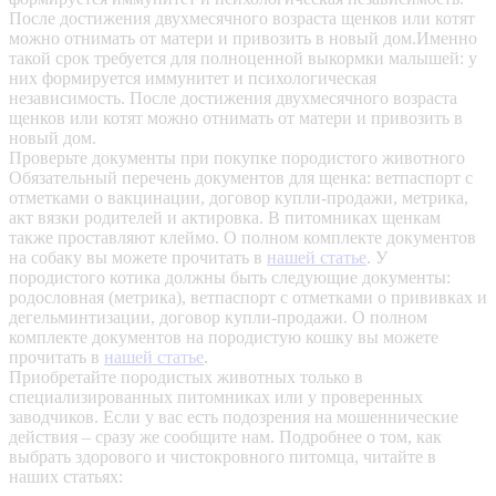
После достижения двухмесячного возраста щенков или котят
можно отнимать от матери и привозить в новый дом.Именно
такой срок требуется для полноценной выкормки малышей: у
них формируется иммунитет и психологическая
независимость. После достижения двухмесячного возраста
щенков или котят можно отнимать от матери и привозить в
новый дом.
Проверьте документы при покупке породистого животного
Обязательный перечень документов для щенка: ветпаспорт с
отметками о вакцинации, договор купли-продажи, метрика,
акт вязки родителей и актировка. В питомниках щенкам
также проставляют клеймо. О полном комплекте документов
на собаку вы можете прочитать в
нашей статье
.
У
породистого котика должны быть следующие документы:
родословная (метрика), ветпаспорт с отметками о прививках и
дегельминтизации, договор купли-продажи. О полном
комплекте документов на породистую кошку вы можете
прочитать в
нашей статье
.
Приобретайте породистых животных только в
специализированных питомниках или у проверенных
заводчиков. Если у вас есть подозрения на мошеннические
действия – сразу же сообщите нам.
Подробнее о том, как
выбрать здорового и чистокровного питомца, читайте в
наших статьях: