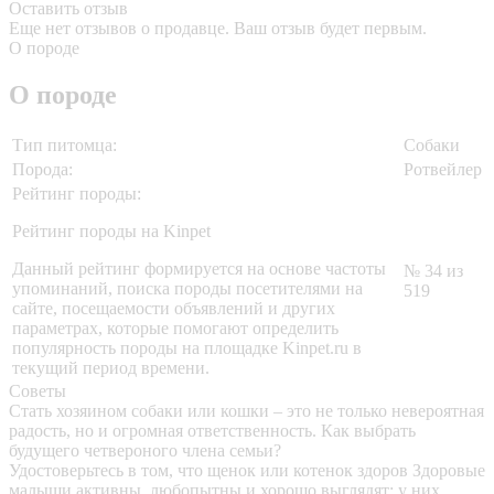
Оставить отзыв
Еще нет отзывов о продавце. Ваш отзыв будет первым.
О породе
О породе
Тип питомца:
Собаки
Порода:
Ротвейлер
Рейтинг породы:
Рейтинг породы на Kinpet
Данный рейтинг формируется на основе частоты
№ 34 из
упоминаний, поиска породы посетителями на
519
сайте, посещаемости объявлений и других
параметрах, которые помогают определить
популярность породы на площадке Kinpet.ru в
текущий период времени.
Советы
Стать хозяином собаки или кошки – это не только невероятная
радость, но и огромная ответственность. Как выбрать
будущего четвероного члена семьи?
Удостоверьтесь в том, что щенок или котенок здоров
Здоровые
малыши активны, любопытны и хорошо выглядят: у них