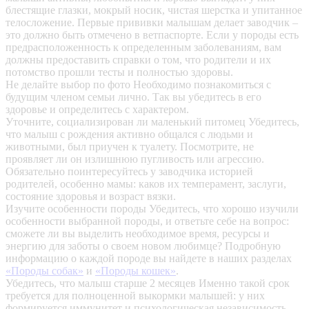
блестящие глазки, мокрый носик, чистая шерстка и упитанное
телосложение. Первые прививки малышам делает заводчик –
это должно быть отмечено в ветпаспорте. Если у породы есть
предрасположенность к определенным заболеваниям, вам
должны предоставить справки о том, что родители и их
потомство прошли тесты и полностью здоровы.
Не делайте выбор по фото
Необходимо познакомиться с
будущим членом семьи лично. Так вы убедитесь в его
здоровье и определитесь с характером.
Уточните, социализирован ли маленький питомец
Убедитесь,
что малыш с рождения активно общался с людьми и
животными, был приучен к туалету. Посмотрите, не
проявляет ли он излишнюю пугливость или агрессию.
Обязательно поинтересуйтесь у заводчика историей
родителей, особенно мамы: каков их темперамент, заслуги,
состояние здоровья и возраст вязки.
Изучите особенности породы
Убедитесь, что хорошо изучили
особенности выбранной породы, и ответьте себе на вопрос:
сможете ли вы выделить необходимое время, ресурсы и
энергию для заботы о своем новом любимце? Подробную
информацию о каждой породе вы найдете в наших разделах
«Породы собак»
и
«Породы кошек»
.
Убедитесь, что малыш старше 2 месяцев
Именно такой срок
требуется для полноценной выкормки малышей: у них
формируется иммунитет и психологическая независимость.