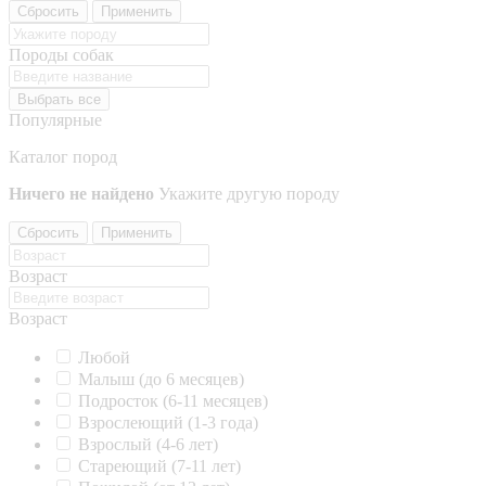
Сбросить
Применить
Породы собак
Выбрать все
Популярные
Каталог пород
Ничего не найдено
Укажите другую породу
Сбросить
Применить
Возраст
Возраст
Любой
Малыш (до 6 месяцев)
Подросток (6-11 месяцев)
Взрослеющий (1-3 года)
Взрослый (4-6 лет)
Стареющий (7-11 лет)