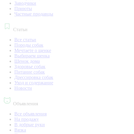
Заводчики
Приюты
Частные продавцы
Статьи
Все статьи
Породы собак
Мечтаете о щенке
Выбираем щенка
Щенок дома
Здоровье собак
Питание собак
Дрессировка собак
Уход и содержание
Новости
Объявления
Все объявления
На продажу
В добрые руки
Вязка