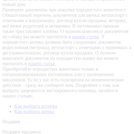
новый дом.
Проверьте документы при покупке породистого животного
Обязательный перечень документов для щенка: ветпаспорт с
отметками о вакцинации, договор купли-продажи, метрика,
акт вязки родителей и актировка. В питомниках щенкам
также проставляют клеймо. О полном комплекте документов
на собаку вы можете прочитать в
нашей статье
.
У
породистого котика должны быть следующие документы:
родословная (метрика), ветпаспорт с отметками о прививках и
дегельминтизации, договор купли-продажи. О полном
комплекте документов на породистую кошку вы можете
прочитать в
нашей статье
.
Приобретайте породистых животных только в
специализированных питомниках или у проверенных
заводчиков. Если у вас есть подозрения на мошеннические
действия – сразу же сообщите нам.
Подробнее о том, как
выбрать здорового и чистокровного питомца, читайте в
наших статьях:
Как выбрать котенка
Как выбрать щенка
Подарки
Подарки продавца