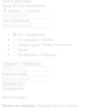
Поиск животных
среди 20 329 объявлений
Кошки
Собаки
Тип объявления
Все объявления
На продажу / Купить
Добрые руки / Взять бесплатно
Вязка
Потерялись / Найдены
Сбросить
Применить
Породы кошек
Выбрать все
Популярные
Каталог пород
Ничего не найдено
Укажите другую породу