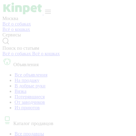
Москва
Всё о собаках
Всё о кошках
Сервисы
Поиск по статьям
Всё о собаках
Всё о кошках
Объявления
Все объявления
На продажу
В добрые руки
Вязка
Потерявшиеся
От заводчиков
Из приютов
Каталог продавцов
Все продавцы