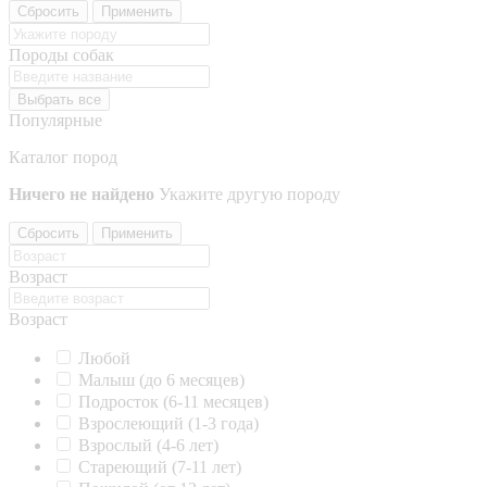
Сбросить
Применить
Породы собак
Выбрать все
Популярные
Каталог пород
Ничего не найдено
Укажите другую породу
Сбросить
Применить
Возраст
Возраст
Любой
Малыш (до 6 месяцев)
Подросток (6-11 месяцев)
Взрослеющий (1-3 года)
Взрослый (4-6 лет)
Стареющий (7-11 лет)