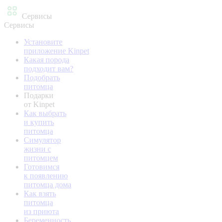
Сервисы
Сервисы
Установите
приложение Kinpet
Какая порода
подходит вам?
Подобрать
питомца
Подарки
от Kinpet
Как выбрать
и купить
питомца
Симулятор
жизни с
питомцем
Готовимся
к появлению
питомца дома
Как взять
питомца
из приюта
Беременность