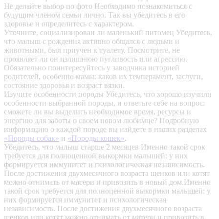
Не делайте выбор по фото
Необходимо познакомиться с
будущим членом семьи лично. Так вы убедитесь в его
здоровье и определитесь с характером.
Уточните, социализирован ли маленький питомец
Убедитесь,
что малыш с рождения активно общался с людьми и
животными, был приучен к туалету. Посмотрите, не
проявляет ли он излишнюю пугливость или агрессию.
Обязательно поинтересуйтесь у заводчика историей
родителей, особенно мамы: каков их темперамент, заслуги,
состояние здоровья и возраст вязки.
Изучите особенности породы
Убедитесь, что хорошо изучили
особенности выбранной породы, и ответьте себе на вопрос:
сможете ли вы выделить необходимое время, ресурсы и
энергию для заботы о своем новом любимце? Подробную
информацию о каждой породе вы найдете в наших разделах
«Породы собак»
и
«Породы кошек»
.
Убедитесь, что малыш старше 2 месяцев
Именно такой срок
требуется для полноценной выкормки малышей: у них
формируется иммунитет и психологическая независимость.
После достижения двухмесячного возраста щенков или котят
можно отнимать от матери и привозить в новый дом.Именно
такой срок требуется для полноценной выкормки малышей: у
них формируется иммунитет и психологическая
независимость. После достижения двухмесячного возраста
щенков или котят можно отнимать от матери и привозить в