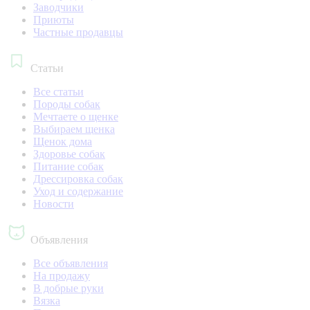
Заводчики
Приюты
Частные продавцы
Статьи
Все статьи
Породы собак
Мечтаете о щенке
Выбираем щенка
Щенок дома
Здоровье собак
Питание собак
Дрессировка собак
Уход и содержание
Новости
Объявления
Все объявления
На продажу
В добрые руки
Вязка