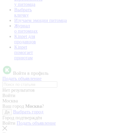
у питомца
Выбрать
кличку
Изучаем эмоции питомца
Журнал
о питомцах
Kinpet для
продавцов
Kinpet
помогает
приютам
Войти в профиль
Подать объявление
Нет результатов
Войти
Москва
Ваш город
Москва
?
Выбрать город
Да
Город подтверждён
Войти
Подать объявление