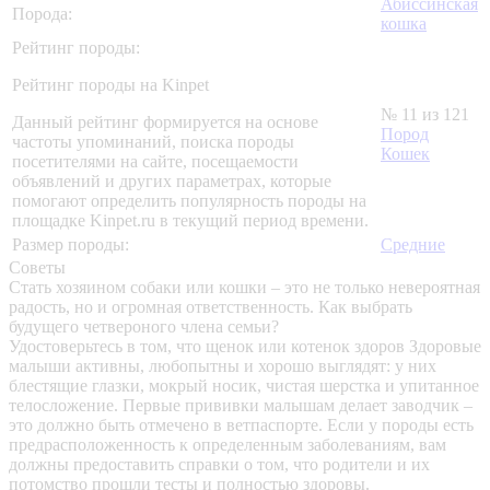
Абиссинская
Порода:
кошка
Рейтинг породы:
Рейтинг породы на Kinpet
№ 11 из 121
Данный рейтинг формируется на основе
Пород
частоты упоминаний, поиска породы
Кошек
посетителями на сайте, посещаемости
объявлений и других параметрах, которые
помогают определить популярность породы на
площадке Kinpet.ru в текущий период времени.
Размер породы:
Средние
Советы
Стать хозяином собаки или кошки – это не только невероятная
радость, но и огромная ответственность. Как выбрать
будущего четвероного члена семьи?
Удостоверьтесь в том, что щенок или котенок здоров
Здоровые
малыши активны, любопытны и хорошо выглядят: у них
блестящие глазки, мокрый носик, чистая шерстка и упитанное
телосложение. Первые прививки малышам делает заводчик –
это должно быть отмечено в ветпаспорте. Если у породы есть
предрасположенность к определенным заболеваниям, вам
должны предоставить справки о том, что родители и их
потомство прошли тесты и полностью здоровы.