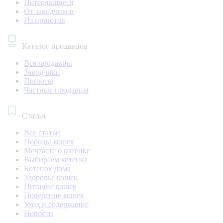
Потерявшиеся
От заводчиков
Из приютов
Каталог продавцов
Все продавцы
Заводчики
Приюты
Частные продавцы
Статьи
Все статьи
Породы кошек
Мечтаете о котенке
Выбираем котенка
Котенок дома
Здоровье кошек
Питание кошек
Поведение кошек
Уход и содержание
Новости