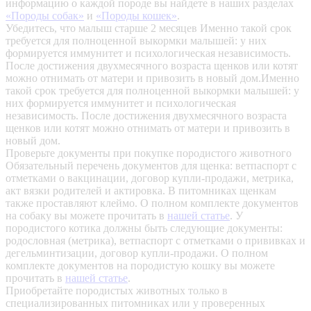
информацию о каждой породе вы найдете в наших разделах
«Породы собак»
и
«Породы кошек»
.
Убедитесь, что малыш старше 2 месяцев
Именно такой срок
требуется для полноценной выкормки малышей: у них
формируется иммунитет и психологическая независимость.
После достижения двухмесячного возраста щенков или котят
можно отнимать от матери и привозить в новый дом.Именно
такой срок требуется для полноценной выкормки малышей: у
них формируется иммунитет и психологическая
независимость. После достижения двухмесячного возраста
щенков или котят можно отнимать от матери и привозить в
новый дом.
Проверьте документы при покупке породистого животного
Обязательный перечень документов для щенка: ветпаспорт с
отметками о вакцинации, договор купли-продажи, метрика,
акт вязки родителей и актировка. В питомниках щенкам
также проставляют клеймо. О полном комплекте документов
на собаку вы можете прочитать в
нашей статье
.
У
породистого котика должны быть следующие документы:
родословная (метрика), ветпаспорт с отметками о прививках и
дегельминтизации, договор купли-продажи. О полном
комплекте документов на породистую кошку вы можете
прочитать в
нашей статье
.
Приобретайте породистых животных только в
специализированных питомниках или у проверенных