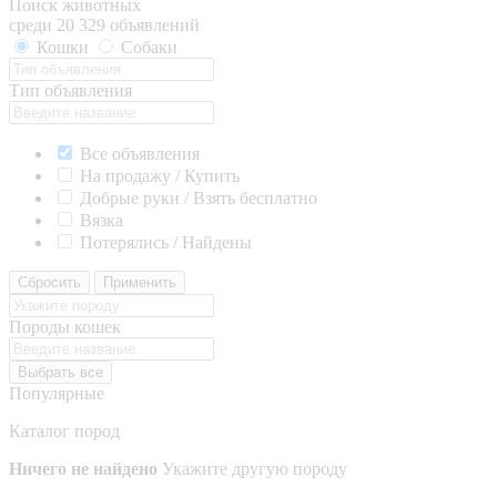
Поиск животных
среди 20 329 объявлений
Кошки
Собаки
Тип объявления
Все объявления
На продажу / Купить
Добрые руки / Взять бесплатно
Вязка
Потерялись / Найдены
Сбросить
Применить
Породы кошек
Выбрать все
Популярные
Каталог пород
Ничего не найдено
Укажите другую породу