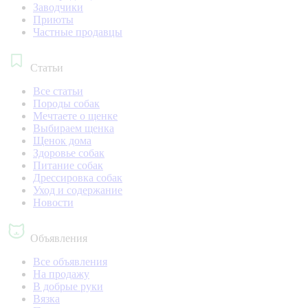
Заводчики
Приюты
Частные продавцы
Статьи
Все статьи
Породы собак
Мечтаете о щенке
Выбираем щенка
Щенок дома
Здоровье собак
Питание собак
Дрессировка собак
Уход и содержание
Новости
Объявления
Все объявления
На продажу
В добрые руки
Вязка