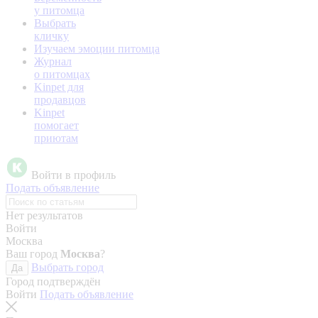
у питомца
Выбрать
кличку
Изучаем эмоции питомца
Журнал
о питомцах
Kinpet для
продавцов
Kinpet
помогает
приютам
Войти в профиль
Подать объявление
Нет результатов
Войти
Москва
Ваш город
Москва
?
Выбрать город
Да
Город подтверждён
Войти
Подать объявление