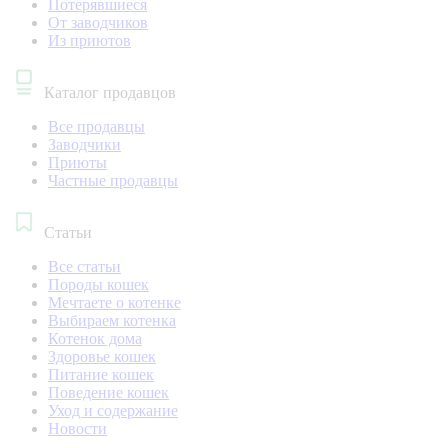
Потерявшиеся
От заводчиков
Из приютов
Каталог продавцов
Все продавцы
Заводчики
Приюты
Частные продавцы
Статьи
Все статьи
Породы кошек
Мечтаете о котенке
Выбираем котенка
Котенок дома
Здоровье кошек
Питание кошек
Поведение кошек
Уход и содержание
Новости