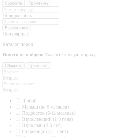
Сбросить
Применить
Породы собак
Выбрать все
Популярные
Каталог пород
Ничего не найдено
Укажите другую породу
Сбросить
Применить
Возраст
Возраст
Любой
Малыш (до 6 месяцев)
Подросток (6-11 месяцев)
Взрослеющий (1-3 года)
Взрослый (4-6 лет)
Стареющий (7-11 лет)