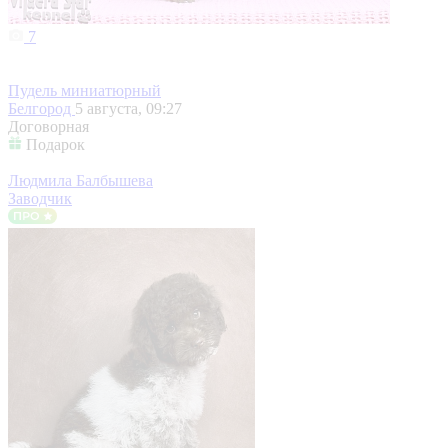
7
Пудель миниатюрный
Белгород
5 августа, 09:27
Договорная
Подарок
Людмила Балбышева
Заводчик