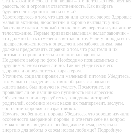
Стать хозяином собаки или кошки – это не только невероятная
радость, но и огромная ответственность. Как выбрать
будущего четвероного члена семьи?
Удостоверьтесь в том, что щенок или котенок здоров
Здоровые
малыши активны, любопытны и хорошо выглядят: у них
блестящие глазки, мокрый носик, чистая шерстка и упитанное
телосложение. Первые прививки малышам делает заводчик –
это должно быть отмечено в ветпаспорте. Если у породы есть
предрасположенность к определенным заболеваниям, вам
должны предоставить справки о том, что родители и их
потомство прошли тесты и полностью здоровы.
Не делайте выбор по фото
Необходимо познакомиться с
будущим членом семьи лично. Так вы убедитесь в его
здоровье и определитесь с характером.
Уточните, социализирован ли маленький питомец
Убедитесь,
что малыш с рождения активно общался с людьми и
животными, был приучен к туалету. Посмотрите, не
проявляет ли он излишнюю пугливость или агрессию.
Обязательно поинтересуйтесь у заводчика историей
родителей, особенно мамы: каков их темперамент, заслуги,
состояние здоровья и возраст вязки.
Изучите особенности породы
Убедитесь, что хорошо изучили
особенности выбранной породы, и ответьте себе на вопрос:
сможете ли вы выделить необходимое время, ресурсы и
энергию для заботы о своем новом любимце? Подробную