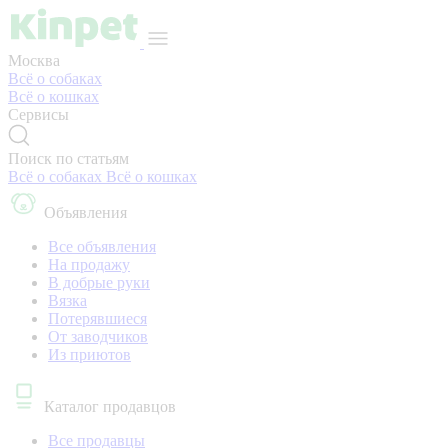
Москва
Всё о собаках
Всё о кошках
Сервисы
Поиск по статьям
Всё о собаках
Всё о кошках
Объявления
Все объявления
На продажу
В добрые руки
Вязка
Потерявшиеся
От заводчиков
Из приютов
Каталог продавцов
Все продавцы