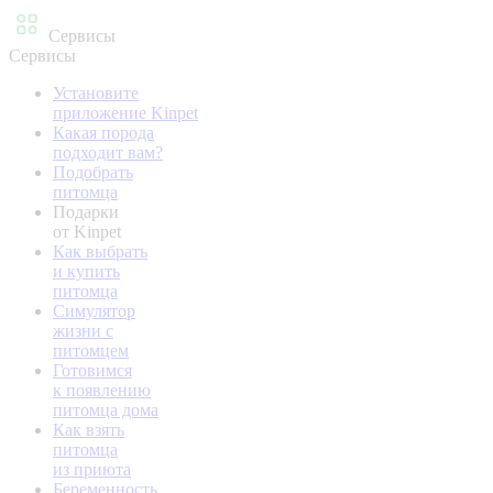
Сервисы
Сервисы
Установите
приложение Kinpet
Какая порода
подходит вам?
Подобрать
питомца
Подарки
от Kinpet
Как выбрать
и купить
питомца
Симулятор
жизни с
питомцем
Готовимся
к появлению
питомца дома
Как взять
питомца
из приюта
Беременность