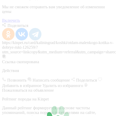
Мы не сможем отправить вам уведомление об изменении
цены
Включить
Поделиться
https://kinpet.ru/card/kaliningrad/koshki/otdam-malenkogo-kotika-v-
dobrye-ruki-126259/?
utm_source=linkcopy&utm_medium=referral&utm_campaign=sharec
Ссылка скопирована
Действия
Позвонить
Написать сообщение
Поделиться
Добавить в избранное
Удалить из избранного
Пожаловаться на объявление
Рейтинг породы на Kinpet
Данный рейтинг формируется на основе частоты
упоминаний, поиска породы посетителями на сайте,