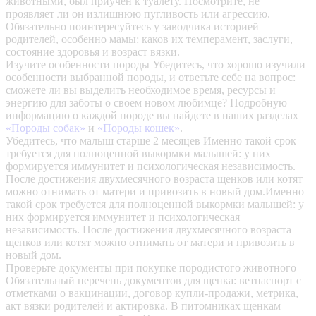
животными, был приучен к туалету. Посмотрите, не
проявляет ли он излишнюю пугливость или агрессию.
Обязательно поинтересуйтесь у заводчика историей
родителей, особенно мамы: каков их темперамент, заслуги,
состояние здоровья и возраст вязки.
Изучите особенности породы
Убедитесь, что хорошо изучили
особенности выбранной породы, и ответьте себе на вопрос:
сможете ли вы выделить необходимое время, ресурсы и
энергию для заботы о своем новом любимце? Подробную
информацию о каждой породе вы найдете в наших разделах
«Породы собак»
и
«Породы кошек»
.
Убедитесь, что малыш старше 2 месяцев
Именно такой срок
требуется для полноценной выкормки малышей: у них
формируется иммунитет и психологическая независимость.
После достижения двухмесячного возраста щенков или котят
можно отнимать от матери и привозить в новый дом.Именно
такой срок требуется для полноценной выкормки малышей: у
них формируется иммунитет и психологическая
независимость. После достижения двухмесячного возраста
щенков или котят можно отнимать от матери и привозить в
новый дом.
Проверьте документы при покупке породистого животного
Обязательный перечень документов для щенка: ветпаспорт с
отметками о вакцинации, договор купли-продажи, метрика,
акт вязки родителей и актировка. В питомниках щенкам