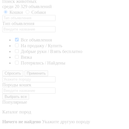
Поиск животных
среди 20 329 объявлений
Кошки
Собаки
Тип объявления
Все объявления
На продажу / Купить
Добрые руки / Взять бесплатно
Вязка
Потерялись / Найдены
Сбросить
Применить
Породы кошек
Выбрать все
Популярные
Каталог пород
Ничего не найдено
Укажите другую породу