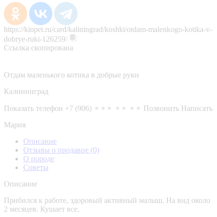
https://kinpet.ru/card/kaliningrad/koshki/otdam-malenkogo-kotika-v-
dobrye-ruki-126259/
Ссылка скопирована
Отдам маленького котика в добрые руки
Калининград
Показать телефон
+7 (906) ⚬⚬⚬ ⚬⚬ ⚬⚬
Позвонить
Написать
Мария
Описание
Отзывы о продавце
(0)
О породе
Советы
Описание
Прибился к работе, здоровый активный малыш. На вид около
2 месяцев. Кушает все.