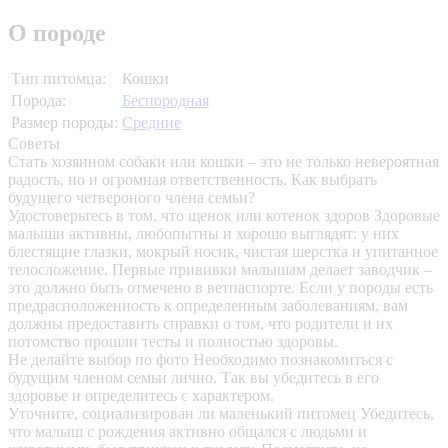
О породе
Тип питомца:
Кошки
Порода:
Беспородная
Размер породы:
Средние
Советы
Стать хозяином собаки или кошки – это не только невероятная
радость, но и огромная ответственность. Как выбрать
будущего четвероного члена семьи?
Удостоверьтесь в том, что щенок или котенок здоров
Здоровые
малыши активны, любопытны и хорошо выглядят: у них
блестящие глазки, мокрый носик, чистая шерстка и упитанное
телосложение. Первые прививки малышам делает заводчик –
это должно быть отмечено в ветпаспорте. Если у породы есть
предрасположенность к определенным заболеваниям, вам
должны предоставить справки о том, что родители и их
потомство прошли тесты и полностью здоровы.
Не делайте выбор по фото
Необходимо познакомиться с
будущим членом семьи лично. Так вы убедитесь в его
здоровье и определитесь с характером.
Уточните, социализирован ли маленький питомец
Убедитесь,
что малыш с рождения активно общался с людьми и