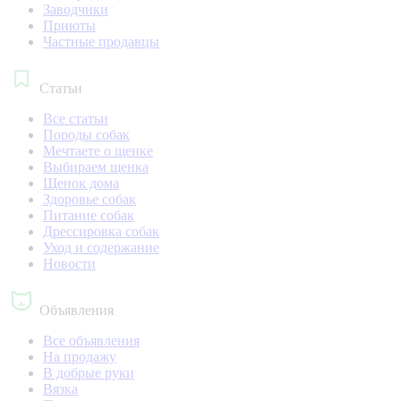
Заводчики
Приюты
Частные продавцы
Статьи
Все статьи
Породы собак
Мечтаете о щенке
Выбираем щенка
Щенок дома
Здоровье собак
Питание собак
Дрессировка собак
Уход и содержание
Новости
Объявления
Все объявления
На продажу
В добрые руки
Вязка