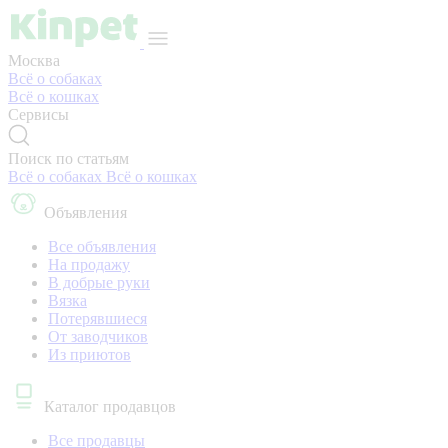
Москва
Всё о собаках
Всё о кошках
Сервисы
Поиск по статьям
Всё о собаках
Всё о кошках
Объявления
Все объявления
На продажу
В добрые руки
Вязка
Потерявшиеся
От заводчиков
Из приютов
Каталог продавцов
Все продавцы