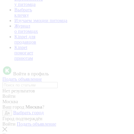
у питомца
Выбрать
кличку
Изучаем эмоции питомца
Журнал
о питомцах
Kinpet для
продавцов
Kinpet
помогает
приютам
Войти в профиль
Подать объявление
Нет результатов
Войти
Москва
Ваш город
Москва
?
Выбрать город
Да
Город подтверждён
Войти
Подать объявление