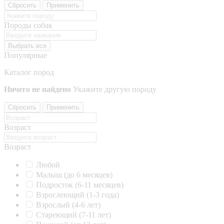
Сбросить
Применить
Породы собак
Выбрать все
Популярные
Каталог пород
Ничего не найдено
Укажите другую породу
Сбросить
Применить
Возраст
Возраст
Любой
Малыш (до 6 месяцев)
Подросток (6-11 месяцев)
Взрослеющий (1-3 года)
Взрослый (4-6 лет)
Стареющий (7-11 лет)