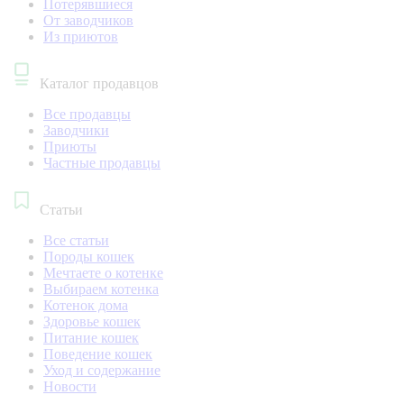
Потерявшиеся
От заводчиков
Из приютов
Каталог продавцов
Все продавцы
Заводчики
Приюты
Частные продавцы
Статьи
Все статьи
Породы кошек
Мечтаете о котенке
Выбираем котенка
Котенок дома
Здоровье кошек
Питание кошек
Поведение кошек
Уход и содержание
Новости