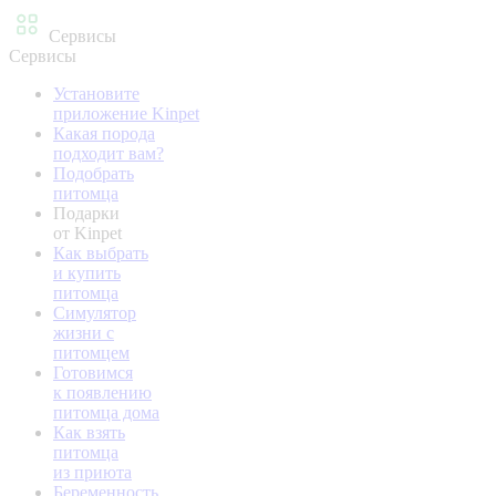
Сервисы
Сервисы
Установите
приложение Kinpet
Какая порода
подходит вам?
Подобрать
питомца
Подарки
от Kinpet
Как выбрать
и купить
питомца
Симулятор
жизни с
питомцем
Готовимся
к появлению
питомца дома
Как взять
питомца
из приюта
Беременность