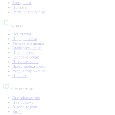
Заводчики
Приюты
Частные продавцы
Статьи
Все статьи
Породы собак
Мечтаете о щенке
Выбираем щенка
Щенок дома
Здоровье собак
Питание собак
Дрессировка собак
Уход и содержание
Новости
Объявления
Все объявления
На продажу
В добрые руки
Вязка