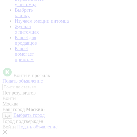
у питомца
Выбрать
кличку
Изучаем эмоции питомца
Журнал
о питомцах
Kinpet для
продавцов
Kinpet
помогает
приютам
Войти в профиль
Подать объявление
Нет результатов
Войти
Москва
Ваш город
Москва
?
Выбрать город
Да
Город подтверждён
Войти
Подать объявление