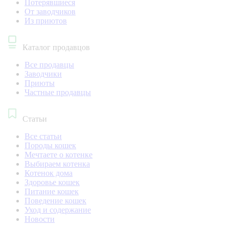
Потерявшиеся
От заводчиков
Из приютов
Каталог продавцов
Все продавцы
Заводчики
Приюты
Частные продавцы
Статьи
Все статьи
Породы кошек
Мечтаете о котенке
Выбираем котенка
Котенок дома
Здоровье кошек
Питание кошек
Поведение кошек
Уход и содержание
Новости