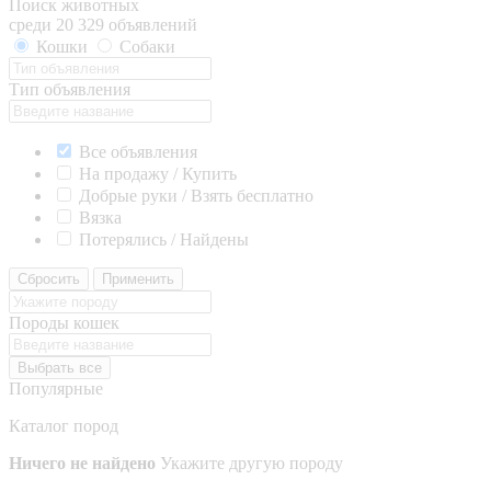
Поиск животных
среди 20 329 объявлений
Кошки
Собаки
Тип объявления
Все объявления
На продажу / Купить
Добрые руки / Взять бесплатно
Вязка
Потерялись / Найдены
Сбросить
Применить
Породы кошек
Выбрать все
Популярные
Каталог пород
Ничего не найдено
Укажите другую породу