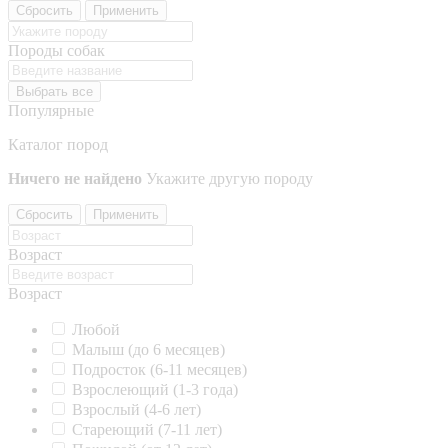
Сбросить
Применить
Породы собак
Выбрать все
Популярные
Каталог пород
Ничего не найдено
Укажите другую породу
Сбросить
Применить
Возраст
Возраст
Любой
Малыш (до 6 месяцев)
Подросток (6-11 месяцев)
Взрослеющий (1-3 года)
Взрослый (4-6 лет)
Стареющий (7-11 лет)