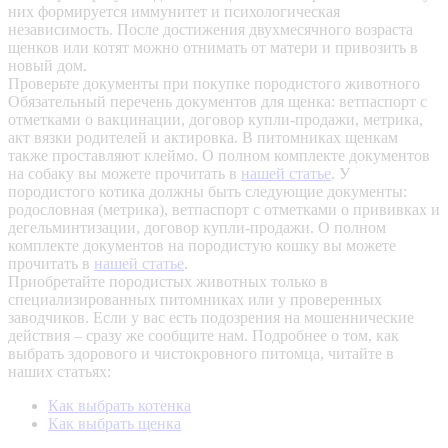
них формируется иммунитет и психологическая
независимость. После достижения двухмесячного возраста
щенков или котят можно отнимать от матери и привозить в
новый дом.
Проверьте документы при покупке породистого животного
Обязательный перечень документов для щенка: ветпаспорт с
отметками о вакцинации, договор купли-продажи, метрика,
акт вязки родителей и актировка. В питомниках щенкам
также проставляют клеймо. О полном комплекте документов
на собаку вы можете прочитать в
нашей статье
.
У
породистого котика должны быть следующие документы:
родословная (метрика), ветпаспорт с отметками о прививках и
дегельминтизации, договор купли-продажи. О полном
комплекте документов на породистую кошку вы можете
прочитать в
нашей статье
.
Приобретайте породистых животных только в
специализированных питомниках или у проверенных
заводчиков. Если у вас есть подозрения на мошеннические
действия – сразу же сообщите нам.
Подробнее о том, как
выбрать здорового и чистокровного питомца, читайте в
наших статьях:
Как выбрать котенка
Как выбрать щенка