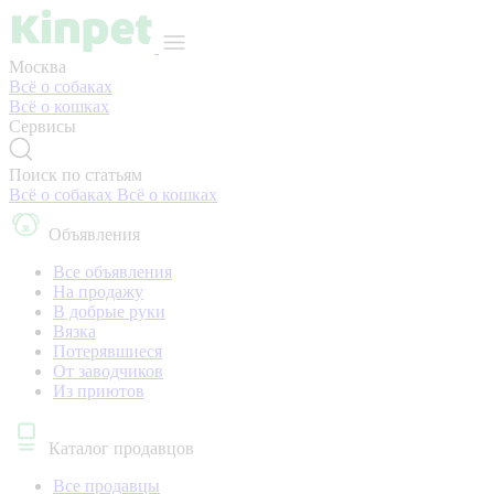
Москва
Всё о собаках
Всё о кошках
Сервисы
Поиск по статьям
Всё о собаках
Всё о кошках
Объявления
Все объявления
На продажу
В добрые руки
Вязка
Потерявшиеся
От заводчиков
Из приютов
Каталог продавцов
Все продавцы