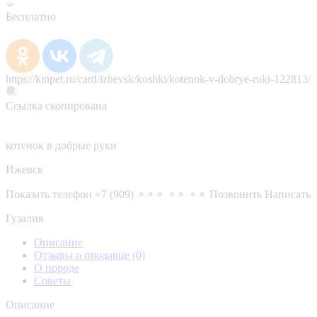
Бесплатно
https://kinpet.ru/card/izhevsk/koshki/kotenok-v-dobrye-ruki-122813/
Ссылка скопирована
котенок в добрые руки
Ижевск
Показать телефон
+7 (909) ⚬⚬⚬ ⚬⚬ ⚬⚬
Позвонить
Написать
Гузалия
Описание
Отзывы о продавце
(0)
О породе
Советы
Описание