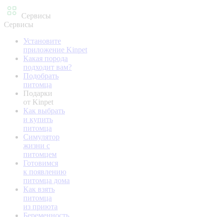
Сервисы
Сервисы
Установите
приложение Kinpet
Какая порода
подходит вам?
Подобрать
питомца
Подарки
от Kinpet
Как выбрать
и купить
питомца
Симулятор
жизни с
питомцем
Готовимся
к появлению
питомца дома
Как взять
питомца
из приюта
Беременность