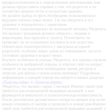
предрасположенность к определенным заболеваниям, вам
должны предоставить справки о том, что родители и их
потомство прошли тесты и полностью здоровы.
Не делайте выбор по фото
Необходимо познакомиться с
будущим членом семьи лично. Так вы убедитесь в его
здоровье и определитесь с характером.
Уточните, социализирован ли маленький питомец
Убедитесь,
что малыш с рождения активно общался с людьми и
животными, был приучен к туалету. Посмотрите, не
проявляет ли он излишнюю пугливость или агрессию.
Обязательно поинтересуйтесь у заводчика историей
родителей, особенно мамы: каков их темперамент, заслуги,
состояние здоровья и возраст вязки.
Изучите особенности породы
Убедитесь, что хорошо изучили
особенности выбранной породы, и ответьте себе на вопрос:
сможете ли вы выделить необходимое время, ресурсы и
энергию для заботы о своем новом любимце? Подробную
информацию о каждой породе вы найдете в наших разделах
«Породы собак»
и
«Породы кошек»
.
Убедитесь, что малыш старше 2 месяцев
Именно такой срок
требуется для полноценной выкормки малышей: у них
формируется иммунитет и психологическая независимость.
После достижения двухмесячного возраста щенков или котят
можно отнимать от матери и привозить в новый дом.Именно
такой срок требуется для полноценной выкормки малышей: у