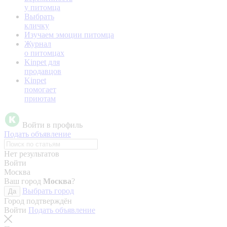
у питомца
Выбрать
кличку
Изучаем эмоции питомца
Журнал
о питомцах
Kinpet для
продавцов
Kinpet
помогает
приютам
Войти в профиль
Подать объявление
Нет результатов
Войти
Москва
Ваш город
Москва
?
Выбрать город
Да
Город подтверждён
Войти
Подать объявление