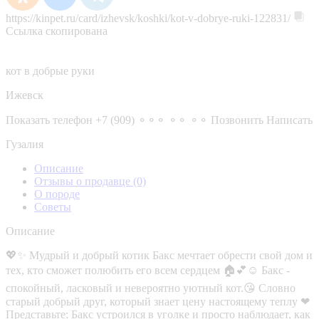
https://kinpet.ru/card/izhevsk/koshki/kot-v-dobrye-ruki-122831/
Ссылка скопирована
кот в добрые руки
Ижевск
Показать телефон
+7 (909) ⚬⚬⚬ ⚬⚬ ⚬⚬
Позвонить
Написать
Гузалия
Описание
Отзывы о продавце
(0)
О породе
Советы
Описание
💖✨ Мудрый и добрый котик Бакс мечтает обрести свой дом и
тех, кто сможет полюбить его всем сердцем 🏠💕☺ Бакс -
спокойный, ласковый и невероятно уютный кот.😘 Словно
старый добрый друг, который знает цену настоящему теплу ❤
Представьте: Бакс устроился в уголке и просто наблюдает, как