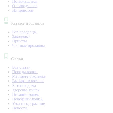
Потерявшиеся
От заводчиков
Из приютов
Каталог продавцов
Все продавцы
Заводчики
Приюты
Частные продавцы
Статьи
Все статьи
Породы кошек
Мечтаете о котенке
Выбираем котенка
Котенок дома
Здоровье кошек
Питание кошек
Поведение кошек
Уход и содержание
Новости