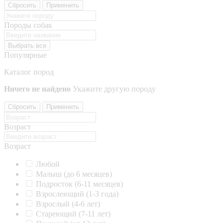
Сбросить
Применить
Породы собак
Выбрать все
Популярные
Каталог пород
Ничего не найдено
Укажите другую породу
Сбросить
Применить
Возраст
Возраст
Любой
Малыш (до 6 месяцев)
Подросток (6-11 месяцев)
Взрослеющий (1-3 года)
Взрослый (4-6 лет)
Стареющий (7-11 лет)