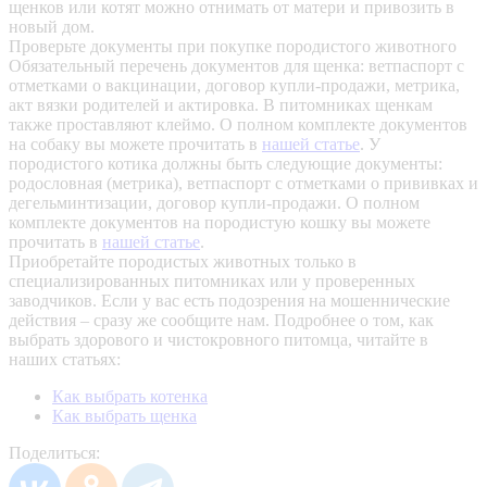
щенков или котят можно отнимать от матери и привозить в
новый дом.
Проверьте документы при покупке породистого животного
Обязательный перечень документов для щенка: ветпаспорт с
отметками о вакцинации, договор купли-продажи, метрика,
акт вязки родителей и актировка. В питомниках щенкам
также проставляют клеймо. О полном комплекте документов
на собаку вы можете прочитать в
нашей статье
.
У
породистого котика должны быть следующие документы:
родословная (метрика), ветпаспорт с отметками о прививках и
дегельминтизации, договор купли-продажи. О полном
комплекте документов на породистую кошку вы можете
прочитать в
нашей статье
.
Приобретайте породистых животных только в
специализированных питомниках или у проверенных
заводчиков. Если у вас есть подозрения на мошеннические
действия – сразу же сообщите нам.
Подробнее о том, как
выбрать здорового и чистокровного питомца, читайте в
наших статьях:
Как выбрать котенка
Как выбрать щенка
Поделиться: