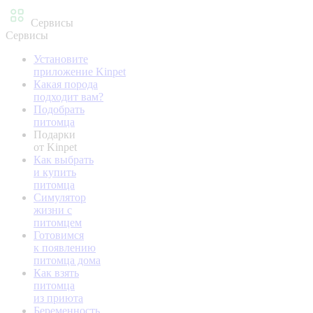
Сервисы
Сервисы
Установите
приложение Kinpet
Какая порода
подходит вам?
Подобрать
питомца
Подарки
от Kinpet
Как выбрать
и купить
питомца
Симулятор
жизни с
питомцем
Готовимся
к появлению
питомца дома
Как взять
питомца
из приюта
Беременность