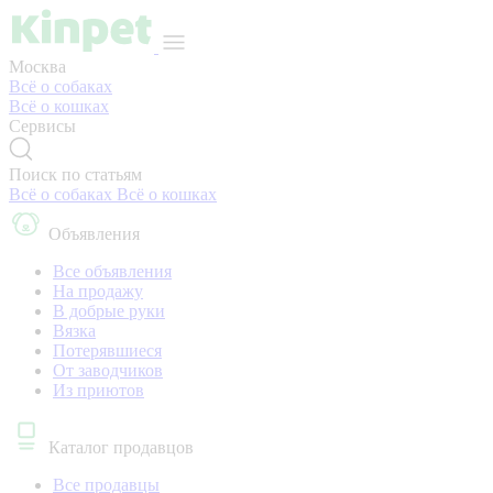
Москва
Всё о собаках
Всё о кошках
Сервисы
Поиск по статьям
Всё о собаках
Всё о кошках
Объявления
Все объявления
На продажу
В добрые руки
Вязка
Потерявшиеся
От заводчиков
Из приютов
Каталог продавцов
Все продавцы