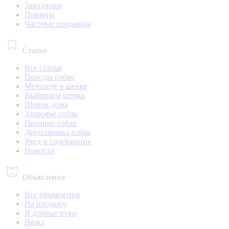
Заводчики
Приюты
Частные продавцы
Статьи
Все статьи
Породы собак
Мечтаете о щенке
Выбираем щенка
Щенок дома
Здоровье собак
Питание собак
Дрессировка собак
Уход и содержание
Новости
Объявления
Все объявления
На продажу
В добрые руки
Вязка