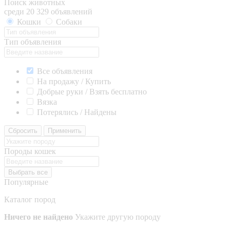
Поиск животных
среди 20 329 объявлений
Кошки
Собаки
Тип объявления
Все объявления
На продажу / Купить
Добрые руки / Взять бесплатно
Вязка
Потерялись / Найдены
Сбросить
Применить
Породы кошек
Выбрать все
Популярные
Каталог пород
Ничего не найдено
Укажите другую породу