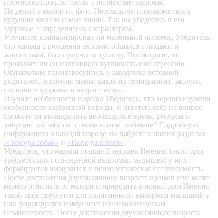
потомство прошли тесты и полностью здоровы.
Не делайте выбор по фото
Необходимо познакомиться с
будущим членом семьи лично. Так вы убедитесь в его
здоровье и определитесь с характером.
Уточните, социализирован ли маленький питомец
Убедитесь,
что малыш с рождения активно общался с людьми и
животными, был приучен к туалету. Посмотрите, не
проявляет ли он излишнюю пугливость или агрессию.
Обязательно поинтересуйтесь у заводчика историей
родителей, особенно мамы: каков их темперамент, заслуги,
состояние здоровья и возраст вязки.
Изучите особенности породы
Убедитесь, что хорошо изучили
особенности выбранной породы, и ответьте себе на вопрос:
сможете ли вы выделить необходимое время, ресурсы и
энергию для заботы о своем новом любимце? Подробную
информацию о каждой породе вы найдете в наших разделах
«Породы собак»
и
«Породы кошек»
.
Убедитесь, что малыш старше 2 месяцев
Именно такой срок
требуется для полноценной выкормки малышей: у них
формируется иммунитет и психологическая независимость.
После достижения двухмесячного возраста щенков или котят
можно отнимать от матери и привозить в новый дом.Именно
такой срок требуется для полноценной выкормки малышей: у
них формируется иммунитет и психологическая
независимость. После достижения двухмесячного возраста