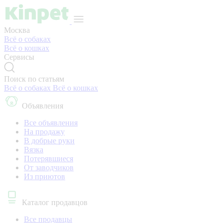
Москва
Всё о собаках
Всё о кошках
Сервисы
Поиск по статьям
Всё о собаках
Всё о кошках
Объявления
Все объявления
На продажу
В добрые руки
Вязка
Потерявшиеся
От заводчиков
Из приютов
Каталог продавцов
Все продавцы