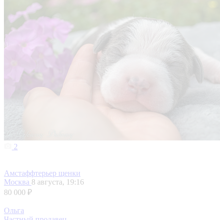
2
Амстаффтерьер щенки
Москва
8 августа, 19:16
80 000 ₽
Ольга
Частный продавец