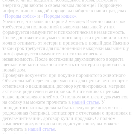
энергию для заботы о своем новом любимце? Подробную
информацию о каждой породе вы найдете в наших разделах
«Породы собак»
и
«Породы кошек»
.
Убедитесь, что малыш старше 2 месяцев
Именно такой срок
требуется для полноценной выкормки малышей: у них
формируется иммунитет и психологическая независимость.
После достижения двухмесячного возраста щенков или котят
можно отнимать от матери и привозить в новый дом.Именно
такой срок требуется для полноценной выкормки малышей: у
них формируется иммунитет и психологическая
независимость. После достижения двухмесячного возраста
щенков или котят можно отнимать от матери и привозить в
новый дом.
Проверьте документы при покупке породистого животного
Обязательный перечень документов для щенка: ветпаспорт с
отметками о вакцинации, договор купли-продажи, метрика,
акт вязки родителей и актировка. В питомниках щенкам
также проставляют клеймо. О полном комплекте документов
на собаку вы можете прочитать в
нашей статье
.
У
породистого котика должны быть следующие документы:
родословная (метрика), ветпаспорт с отметками о прививках и
дегельминтизации, договор купли-продажи. О полном
комплекте документов на породистую кошку вы можете
прочитать в
нашей статье
.