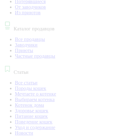
Потерявшиеся
От заводчиков
Из приютов
Каталог продавцов
Все продавцы
Заводчики
Приюты
Частные продавцы
Статьи
Все статьи
Породы кошек
Мечтаете о котенке
Выбираем котенка
Котенок дома
Здоровье кошек
Питание кошек
Поведение кошек
Уход и содержание
Новости