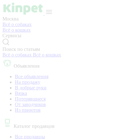
Москва
Всё о собаках
Всё о кошках
Сервисы
Поиск по статьям
Всё о собаках
Всё о кошках
Объявления
Все объявления
На продажу
В добрые руки
Вязка
Потерявшиеся
От заводчиков
Из приютов
Каталог продавцов
Все продавцы