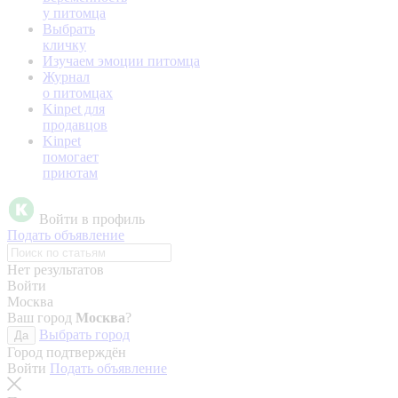
у питомца
Выбрать
кличку
Изучаем эмоции питомца
Журнал
о питомцах
Kinpet для
продавцов
Kinpet
помогает
приютам
Войти в профиль
Подать объявление
Нет результатов
Войти
Москва
Ваш город
Москва
?
Выбрать город
Да
Город подтверждён
Войти
Подать объявление