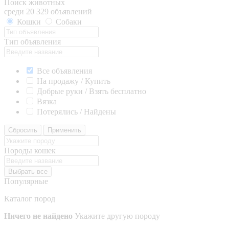
Поиск животных
среди 20 329 объявлений
Кошки
Собаки
Тип объявления
Все объявления
На продажу / Купить
Добрые руки / Взять бесплатно
Вязка
Потерялись / Найдены
Сбросить
Применить
Породы кошек
Выбрать все
Популярные
Каталог пород
Ничего не найдено
Укажите другую породу