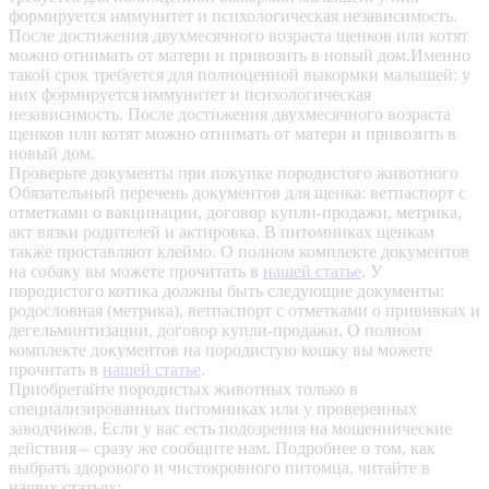
формируется иммунитет и психологическая независимость.
После достижения двухмесячного возраста щенков или котят
можно отнимать от матери и привозить в новый дом.Именно
такой срок требуется для полноценной выкормки малышей: у
них формируется иммунитет и психологическая
независимость. После достижения двухмесячного возраста
щенков или котят можно отнимать от матери и привозить в
новый дом.
Проверьте документы при покупке породистого животного
Обязательный перечень документов для щенка: ветпаспорт с
отметками о вакцинации, договор купли-продажи, метрика,
акт вязки родителей и актировка. В питомниках щенкам
также проставляют клеймо. О полном комплекте документов
на собаку вы можете прочитать в
нашей статье
.
У
породистого котика должны быть следующие документы:
родословная (метрика), ветпаспорт с отметками о прививках и
дегельминтизации, договор купли-продажи. О полном
комплекте документов на породистую кошку вы можете
прочитать в
нашей статье
.
Приобретайте породистых животных только в
специализированных питомниках или у проверенных
заводчиков. Если у вас есть подозрения на мошеннические
действия – сразу же сообщите нам.
Подробнее о том, как
выбрать здорового и чистокровного питомца, читайте в
наших статьях: