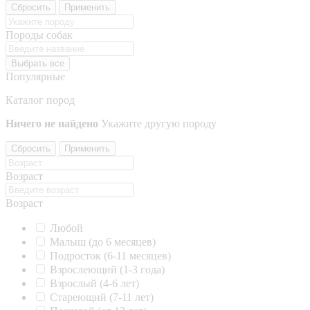
Сбросить
Применить
Породы собак
Выбрать все
Популярные
Каталог пород
Ничего не найдено
Укажите другую породу
Сбросить
Применить
Возраст
Возраст
Любой
Малыш (до 6 месяцев)
Подросток (6-11 месяцев)
Взрослеющий (1-3 года)
Взрослый (4-6 лет)
Стареющий (7-11 лет)