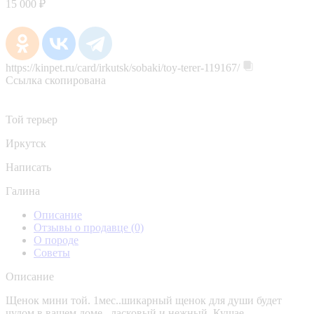
15 000 ₽
https://kinpet.ru/card/irkutsk/sobaki/toy-terer-119167/
Ссылка скопирована
Той терьер
Иркутск
Написать
Галина
Описание
Отзывы о продавце
(0)
О породе
Советы
Описание
Щенок мини той. 1мес..шикарный щенок для души будет
чудом в вашем доме , ласковый и нежный. Кушае