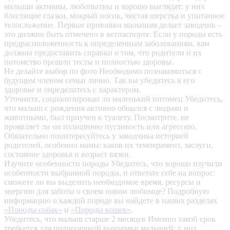
малыши активны, любопытны и хорошо выглядят: у них
блестящие глазки, мокрый носик, чистая шерстка и упитанное
телосложение. Первые прививки малышам делает заводчик –
это должно быть отмечено в ветпаспорте. Если у породы есть
предрасположенность к определенным заболеваниям, вам
должны предоставить справки о том, что родители и их
потомство прошли тесты и полностью здоровы.
Не делайте выбор по фото
Необходимо познакомиться с
будущим членом семьи лично. Так вы убедитесь в его
здоровье и определитесь с характером.
Уточните, социализирован ли маленький питомец
Убедитесь,
что малыш с рождения активно общался с людьми и
животными, был приучен к туалету. Посмотрите, не
проявляет ли он излишнюю пугливость или агрессию.
Обязательно поинтересуйтесь у заводчика историей
родителей, особенно мамы: каков их темперамент, заслуги,
состояние здоровья и возраст вязки.
Изучите особенности породы
Убедитесь, что хорошо изучили
особенности выбранной породы, и ответьте себе на вопрос:
сможете ли вы выделить необходимое время, ресурсы и
энергию для заботы о своем новом любимце? Подробную
информацию о каждой породе вы найдете в наших разделах
«Породы собак»
и
«Породы кошек»
.
Убедитесь, что малыш старше 2 месяцев
Именно такой срок
требуется для полноценной выкормки малышей: у них