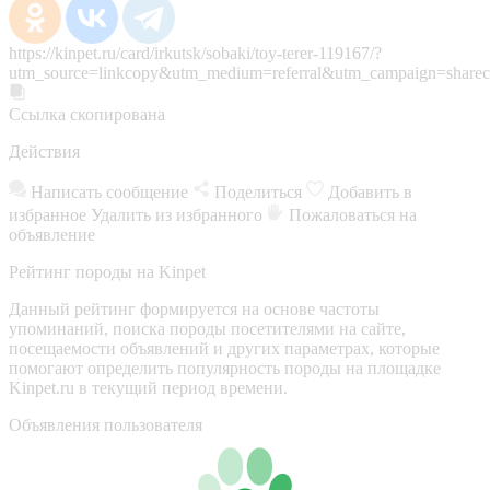
https://kinpet.ru/card/irkutsk/sobaki/toy-terer-119167/?
utm_source=linkcopy&utm_medium=referral&utm_campaign=sharec
Ссылка скопирована
Действия
Написать сообщение
Поделиться
Добавить в
избранное
Удалить из избранного
Пожаловаться на
объявление
Рейтинг породы на Kinpet
Данный рейтинг формируется на основе частоты
упоминаний, поиска породы посетителями на сайте,
посещаемости объявлений и других параметрах, которые
помогают определить популярность породы на площадке
Kinpet.ru в текущий период времени.
Объявления пользователя