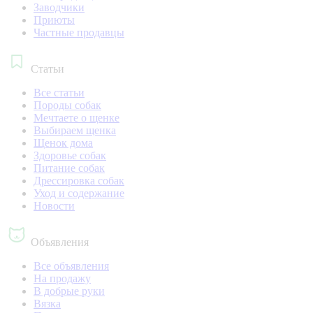
Заводчики
Приюты
Частные продавцы
Статьи
Все статьи
Породы собак
Мечтаете о щенке
Выбираем щенка
Щенок дома
Здоровье собак
Питание собак
Дрессировка собак
Уход и содержание
Новости
Объявления
Все объявления
На продажу
В добрые руки
Вязка