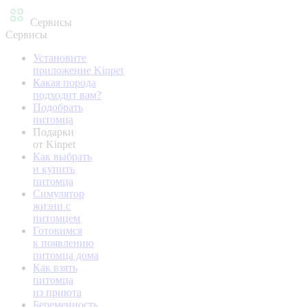
Сервисы
Сервисы
Установите
приложение Kinpet
Какая порода
подходит вам?
Подобрать
питомца
Подарки
от Kinpet
Как выбрать
и купить
питомца
Симулятор
жизни с
питомцем
Готовимся
к появлению
питомца дома
Как взять
питомца
из приюта
Беременность