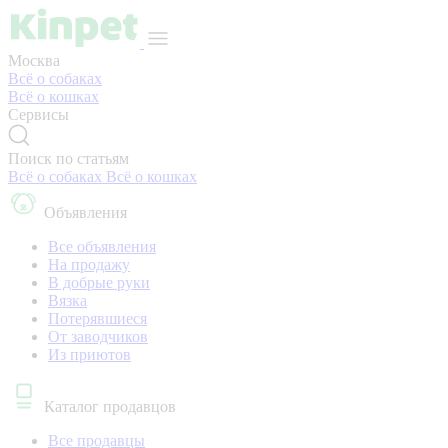
Москва
Всё о собаках
Всё о кошках
Сервисы
Поиск по статьям
Всё о собаках
Всё о кошках
Объявления
Все объявления
На продажу
В добрые руки
Вязка
Потерявшиеся
От заводчиков
Из приютов
Каталог продавцов
Все продавцы