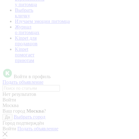
у питомца
Выбрать
кличку
Изучаем эмоции питомца
Журнал
о питомцах
Kinpet для
продавцов
Kinpet
помогает
приютам
Войти в профиль
Подать объявление
Нет результатов
Войти
Москва
Ваш город
Москва
?
Выбрать город
Да
Город подтверждён
Войти
Подать объявление