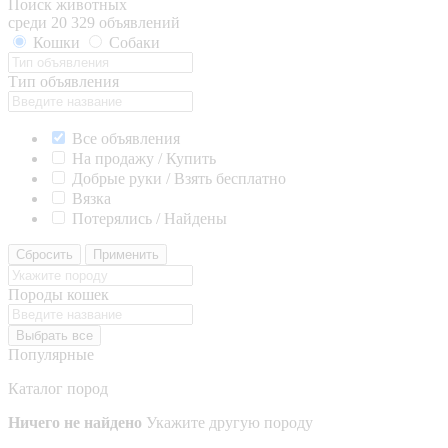
Поиск животных
среди 20 329 объявлений
Кошки
Собаки
Тип объявления
Все объявления
На продажу / Купить
Добрые руки / Взять бесплатно
Вязка
Потерялись / Найдены
Сбросить
Применить
Породы кошек
Выбрать все
Популярные
Каталог пород
Ничего не найдено
Укажите другую породу