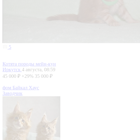
5
Котята породы мейн-кун
Иркутск
4 августа, 08:59
45 000 ₽
+29%
35 000 ₽
фом Байкал Хаус
Заводчик