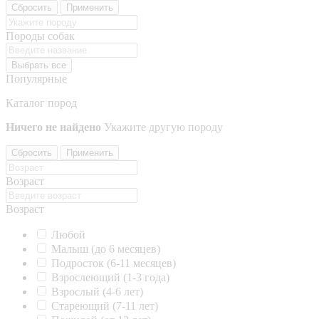
Сбросить
Применить
Породы собак
Выбрать все
Популярные
Каталог пород
Ничего не найдено
Укажите другую породу
Сбросить
Применить
Возраст
Возраст
Любой
Малыш (до 6 месяцев)
Подросток (6-11 месяцев)
Взрослеющий (1-3 года)
Взрослый (4-6 лет)
Стареющий (7-11 лет)