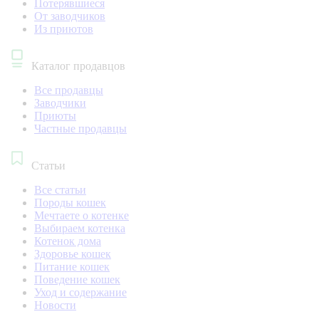
Потерявшиеся
От заводчиков
Из приютов
Каталог продавцов
Все продавцы
Заводчики
Приюты
Частные продавцы
Статьи
Все статьи
Породы кошек
Мечтаете о котенке
Выбираем котенка
Котенок дома
Здоровье кошек
Питание кошек
Поведение кошек
Уход и содержание
Новости