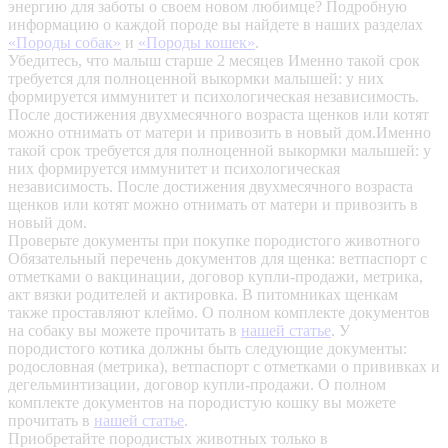
энергию для заботы о своем новом любимце? Подробную
информацию о каждой породе вы найдете в наших разделах
«Породы собак»
и
«Породы кошек»
.
Убедитесь, что малыш старше 2 месяцев
Именно такой срок
требуется для полноценной выкормки малышей: у них
формируется иммунитет и психологическая независимость.
После достижения двухмесячного возраста щенков или котят
можно отнимать от матери и привозить в новый дом.Именно
такой срок требуется для полноценной выкормки малышей: у
них формируется иммунитет и психологическая
независимость. После достижения двухмесячного возраста
щенков или котят можно отнимать от матери и привозить в
новый дом.
Проверьте документы при покупке породистого животного
Обязательный перечень документов для щенка: ветпаспорт с
отметками о вакцинации, договор купли-продажи, метрика,
акт вязки родителей и актировка. В питомниках щенкам
также проставляют клеймо. О полном комплекте документов
на собаку вы можете прочитать в
нашей статье
.
У
породистого котика должны быть следующие документы:
родословная (метрика), ветпаспорт с отметками о прививках и
дегельминтизации, договор купли-продажи. О полном
комплекте документов на породистую кошку вы можете
прочитать в
нашей статье
.
Приобретайте породистых животных только в