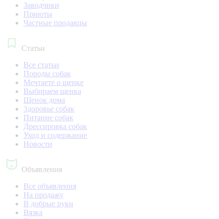
Заводчики
Приюты
Частные продавцы
Статьи
Все статьи
Породы собак
Мечтаете о щенке
Выбираем щенка
Щенок дома
Здоровье собак
Питание собак
Дрессировка собак
Уход и содержание
Новости
Объявления
Все объявления
На продажу
В добрые руки
Вязка