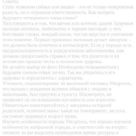
Советы
Стать хозяином собаки или кошки – это не только невероятная
радость, но и огромная ответственность. Как выбрать
будущего четвероного члена семьи?
Удостоверьтесь в том, что щенок или котенок здоров
Здоровые
малыши активны, любопытны и хорошо выглядят: у них
блестящие глазки, мокрый носик, чистая шерстка и упитанное
телосложение. Первые прививки малышам делает заводчик –
это должно быть отмечено в ветпаспорте. Если у породы есть
предрасположенность к определенным заболеваниям, вам
должны предоставить справки о том, что родители и их
потомство прошли тесты и полностью здоровы.
Не делайте выбор по фото
Необходимо познакомиться с
будущим членом семьи лично. Так вы убедитесь в его
здоровье и определитесь с характером.
Уточните, социализирован ли маленький питомец
Убедитесь,
что малыш с рождения активно общался с людьми и
животными, был приучен к туалету. Посмотрите, не
проявляет ли он излишнюю пугливость или агрессию.
Обязательно поинтересуйтесь у заводчика историей
родителей, особенно мамы: каков их темперамент, заслуги,
состояние здоровья и возраст вязки.
Изучите особенности породы
Убедитесь, что хорошо изучили
особенности выбранной породы, и ответьте себе на вопрос:
сможете ли вы выделить необходимое время, ресурсы и