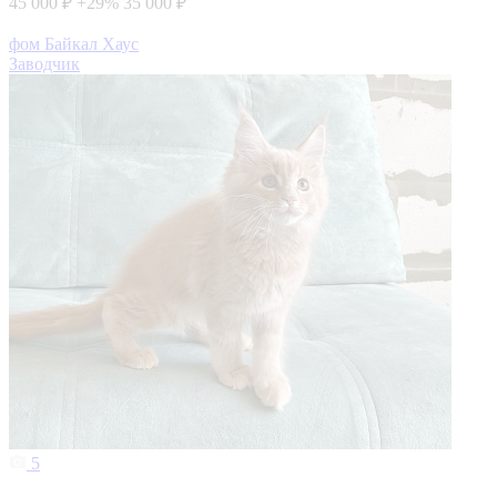
45 000 ₽
+29%
35 000 ₽
фом Байкал Хаус
Заводчик
5