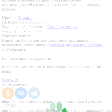
проверить наличие метрики или родословной,
подтверждающей регистрацию и соответствие стандарту
породы.
Иркутск
На карте
На Kinpet c июня 2020 г.
Завершено 43 объявления
Еще 26 активных
+7 (964) ⚬⚬⚬ ⚬⚬ ⚬⚬
Показать телефон
Внимание:
Перед контактированием с продавцом,
пожалуйста, ознакомьтесь с
рекомендациями при покупке.
Сохранить
Вы отключили уведомления
Мы не сможем отправить вам уведомление об изменении
цены
Включить
Поделиться
https://kinpet.ru/card/irkutsk/koshki/kotik-meyn-kun-3-mesyatsa-
117706/?
utm_source=linkcopy&utm_medium=referral&utm_campaign=sharec