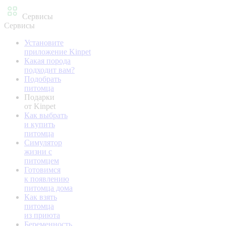
Сервисы
Сервисы
Установите
приложение Kinpet
Какая порода
подходит вам?
Подобрать
питомца
Подарки
от Kinpet
Как выбрать
и купить
питомца
Симулятор
жизни с
питомцем
Готовимся
к появлению
питомца дома
Как взять
питомца
из приюта
Беременность