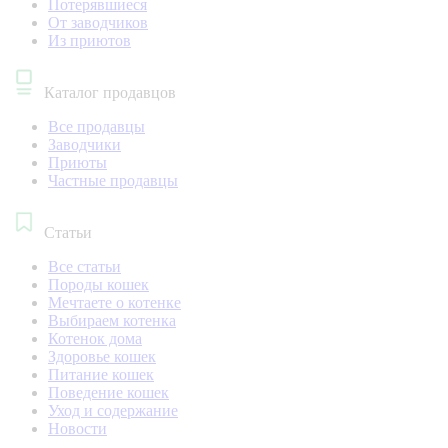
Потерявшиеся
От заводчиков
Из приютов
Каталог продавцов
Все продавцы
Заводчики
Приюты
Частные продавцы
Статьи
Все статьи
Породы кошек
Мечтаете о котенке
Выбираем котенка
Котенок дома
Здоровье кошек
Питание кошек
Поведение кошек
Уход и содержание
Новости