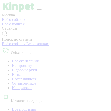
Москва
Всё о собаках
Всё о кошках
Сервисы
Поиск по статьям
Всё о собаках
Всё о кошках
Объявления
Все объявления
На продажу
В добрые руки
Вязка
Потерявшиеся
От заводчиков
Из приютов
Каталог продавцов
Все продавцы