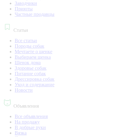
Заводчики
Приюты
Частные продавцы
Статьи
Все статьи
Породы собак
Мечтаете о щенке
Выбираем щенка
Щенок дома
Здоровье собак
Питание собак
Дрессировка собак
Уход и содержание
Новости
Объявления
Все объявления
На продажу
В добрые руки
Вязка