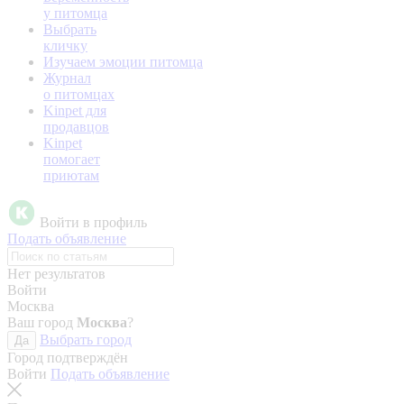
у питомца
Выбрать
кличку
Изучаем эмоции питомца
Журнал
о питомцах
Kinpet для
продавцов
Kinpet
помогает
приютам
Войти в профиль
Подать объявление
Нет результатов
Войти
Москва
Ваш город
Москва
?
Выбрать город
Да
Город подтверждён
Войти
Подать объявление