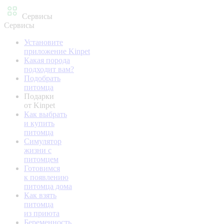
Сервисы
Сервисы
Установите
приложение Kinpet
Какая порода
подходит вам?
Подобрать
питомца
Подарки
от Kinpet
Как выбрать
и купить
питомца
Симулятор
жизни с
питомцем
Готовимся
к появлению
питомца дома
Как взять
питомца
из приюта
Беременность