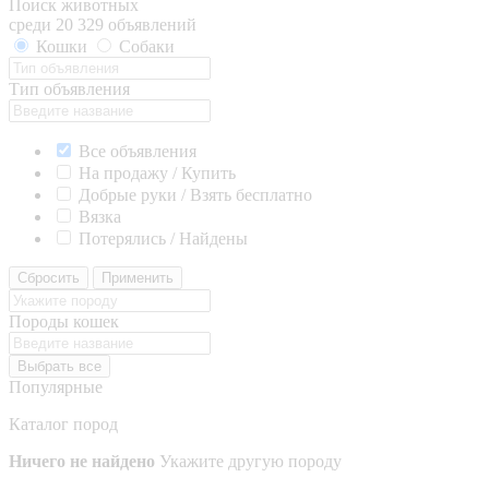
Поиск животных
среди 20 329 объявлений
Кошки
Собаки
Тип объявления
Все объявления
На продажу / Купить
Добрые руки / Взять бесплатно
Вязка
Потерялись / Найдены
Сбросить
Применить
Породы кошек
Выбрать все
Популярные
Каталог пород
Ничего не найдено
Укажите другую породу