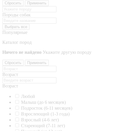
Сбросить
Применить
Породы собак
Выбрать все
Популярные
Каталог пород
Ничего не найдено
Укажите другую породу
Сбросить
Применить
Возраст
Возраст
Любой
Малыш (до 6 месяцев)
Подросток (6-11 месяцев)
Взрослеющий (1-3 года)
Взрослый (4-6 лет)
Стареющий (7-11 лет)