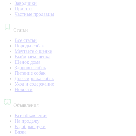
Заводчики
Приюты
Частные продавцы
Статьи
Все статьи
Породы собак
Мечтаете о щенке
Выбираем щенка
Щенок дома
Здоровье собак
Питание собак
Дрессировка собак
Уход и содержание
Новости
Объявления
Все объявления
На продажу
В добрые руки
Вязка