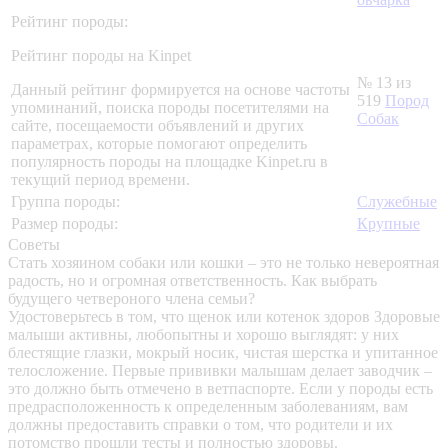
Рейтинг породы:
Рейтинг породы на Kinpet
№ 13 из
Данный рейтинг формируется на основе частоты
519
Пород
упоминаний, поиска породы посетителями на
Собак
сайте, посещаемости объявлений и других
параметрах, которые помогают определить
популярность породы на площадке Kinpet.ru в
текущий период времени.
Группа породы:
Служебные
Размер породы:
Крупные
Советы
Стать хозяином собаки или кошки – это не только невероятная
радость, но и огромная ответственность. Как выбрать
будущего четвероного члена семьи?
Удостоверьтесь в том, что щенок или котенок здоров
Здоровые
малыши активны, любопытны и хорошо выглядят: у них
блестящие глазки, мокрый носик, чистая шерстка и упитанное
телосложение. Первые прививки малышам делает заводчик –
это должно быть отмечено в ветпаспорте. Если у породы есть
предрасположенность к определенным заболеваниям, вам
должны предоставить справки о том, что родители и их
потомство прошли тесты и полностью здоровы.