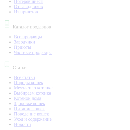
Потерявшиеся
От заводчиков
Из приютов
Каталог продавцов
Все продавцы
Заводчики
Приюты
Частные продавцы
Статьи
Все статьи
Породы кошек
Мечтаете о котенке
Выбираем котенка
Котенок дома
Здоровье кошек
Питание кошек
Поведение кошек
Уход и содержание
Новости