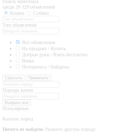
Поиск животных
среди 20 329 объявлений
Кошки
Собаки
Тип объявления
Все объявления
На продажу / Купить
Добрые руки / Взять бесплатно
Вязка
Потерялись / Найдены
Сбросить
Применить
Породы кошек
Выбрать все
Популярные
Каталог пород
Ничего не найдено
Укажите другую породу