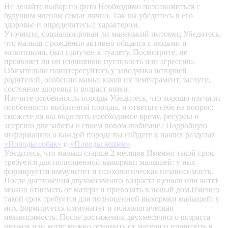
Не делайте выбор по фото
Необходимо познакомиться с
будущим членом семьи лично. Так вы убедитесь в его
здоровье и определитесь с характером.
Уточните, социализирован ли маленький питомец
Убедитесь,
что малыш с рождения активно общался с людьми и
животными, был приучен к туалету. Посмотрите, не
проявляет ли он излишнюю пугливость или агрессию.
Обязательно поинтересуйтесь у заводчика историей
родителей, особенно мамы: каков их темперамент, заслуги,
состояние здоровья и возраст вязки.
Изучите особенности породы
Убедитесь, что хорошо изучили
особенности выбранной породы, и ответьте себе на вопрос:
сможете ли вы выделить необходимое время, ресурсы и
энергию для заботы о своем новом любимце? Подробную
информацию о каждой породе вы найдете в наших разделах
«Породы собак»
и
«Породы кошек»
.
Убедитесь, что малыш старше 2 месяцев
Именно такой срок
требуется для полноценной выкормки малышей: у них
формируется иммунитет и психологическая независимость.
После достижения двухмесячного возраста щенков или котят
можно отнимать от матери и привозить в новый дом.Именно
такой срок требуется для полноценной выкормки малышей: у
них формируется иммунитет и психологическая
независимость. После достижения двухмесячного возраста
щенков или котят можно отнимать от матери и привозить в