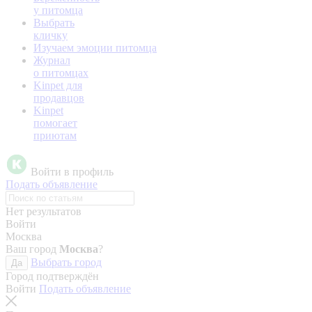
у питомца
Выбрать
кличку
Изучаем эмоции питомца
Журнал
о питомцах
Kinpet для
продавцов
Kinpet
помогает
приютам
Войти в профиль
Подать объявление
Нет результатов
Войти
Москва
Ваш город
Москва
?
Выбрать город
Да
Город подтверждён
Войти
Подать объявление