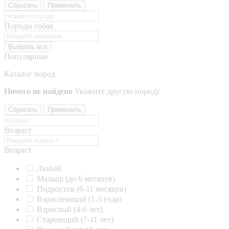
Сбросить
Применить
Породы собак
Выбрать все
Популярные
Каталог пород
Ничего не найдено
Укажите другую породу
Сбросить
Применить
Возраст
Возраст
Любой
Малыш (до 6 месяцев)
Подросток (6-11 месяцев)
Взрослеющий (1-3 года)
Взрослый (4-6 лет)
Стареющий (7-11 лет)