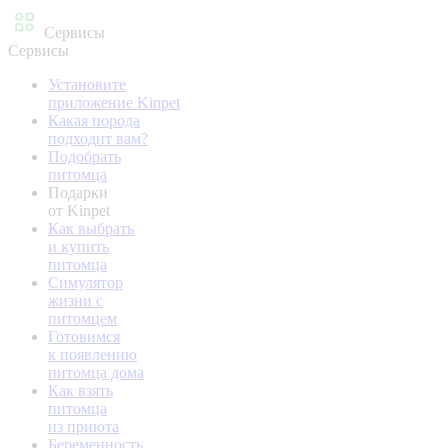
Сервисы
Сервисы
Установите
приложение Kinpet
Какая порода
подходит вам?
Подобрать
питомца
Подарки
от Kinpet
Как выбрать
и купить
питомца
Симулятор
жизни с
питомцем
Готовимся
к появлению
питомца дома
Как взять
питомца
из приюта
Беременность