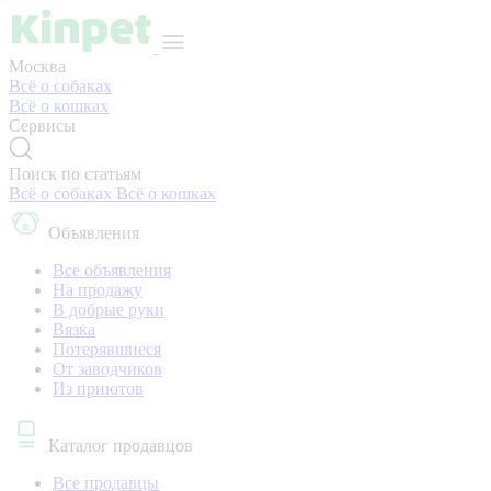
Москва
Всё о собаках
Всё о кошках
Сервисы
Поиск по статьям
Всё о собаках
Всё о кошках
Объявления
Все объявления
На продажу
В добрые руки
Вязка
Потерявшиеся
От заводчиков
Из приютов
Каталог продавцов
Все продавцы