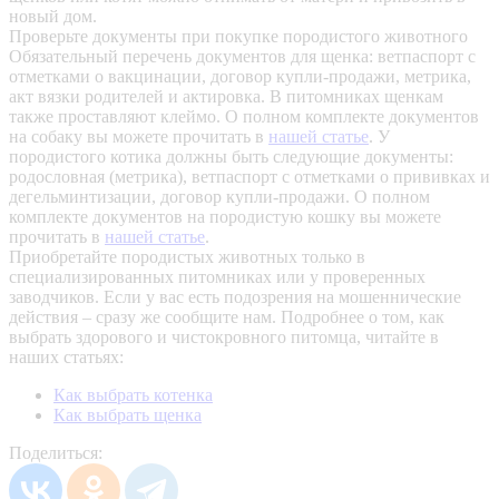
новый дом.
Проверьте документы при покупке породистого животного
Обязательный перечень документов для щенка: ветпаспорт с
отметками о вакцинации, договор купли-продажи, метрика,
акт вязки родителей и актировка. В питомниках щенкам
также проставляют клеймо. О полном комплекте документов
на собаку вы можете прочитать в
нашей статье
.
У
породистого котика должны быть следующие документы:
родословная (метрика), ветпаспорт с отметками о прививках и
дегельминтизации, договор купли-продажи. О полном
комплекте документов на породистую кошку вы можете
прочитать в
нашей статье
.
Приобретайте породистых животных только в
специализированных питомниках или у проверенных
заводчиков. Если у вас есть подозрения на мошеннические
действия – сразу же сообщите нам.
Подробнее о том, как
выбрать здорового и чистокровного питомца, читайте в
наших статьях:
Как выбрать котенка
Как выбрать щенка
Поделиться: