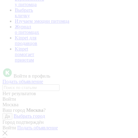
у питомца
Выбрать
кличку
Изучаем эмоции питомца
Журнал
о питомцах
Kinpet для
продавцов
Kinpet
помогает
приютам
Войти в профиль
Подать объявление
Нет результатов
Войти
Москва
Ваш город
Москва
?
Выбрать город
Да
Город подтверждён
Войти
Подать объявление