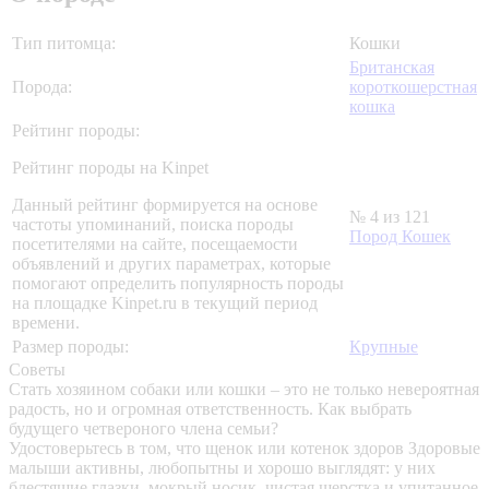
Тип питомца:
Кошки
Британская
Порода:
короткошерстная
кошка
Рейтинг породы:
Рейтинг породы на Kinpet
Данный рейтинг формируется на основе
№ 4 из 121
частоты упоминаний, поиска породы
Пород Кошек
посетителями на сайте, посещаемости
объявлений и других параметрах, которые
помогают определить популярность породы
на площадке Kinpet.ru в текущий период
времени.
Размер породы:
Крупные
Советы
Стать хозяином собаки или кошки – это не только невероятная
радость, но и огромная ответственность. Как выбрать
будущего четвероного члена семьи?
Удостоверьтесь в том, что щенок или котенок здоров
Здоровые
малыши активны, любопытны и хорошо выглядят: у них
блестящие глазки, мокрый носик, чистая шерстка и упитанное