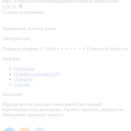
https://kinpet.ru/card/elektrostal/koshki/britanskiy-zolotoy-kotik-
124531/
Ссылка скопирована
Британский золотой котик
Электросталь
Показать телефон
+7 (916) ⚬⚬⚬ ⚬⚬ ⚬⚬
Позвонить
Написать
Надежда
Описание
Отзывы о продавце
(0)
О породе
Советы
Описание
Предлагается к продаже очень яркий британский
короткошерстный мальчишка. Привит, приучен, документы.
Невероятно ласковый мурчун.