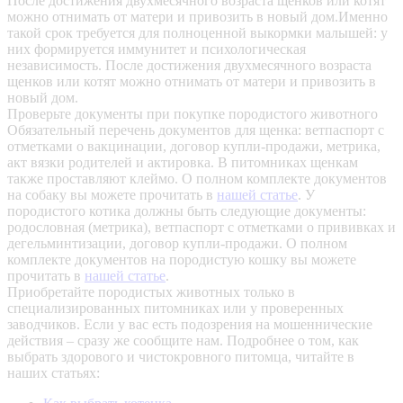
После достижения двухмесячного возраста щенков или котят
можно отнимать от матери и привозить в новый дом.Именно
такой срок требуется для полноценной выкормки малышей: у
них формируется иммунитет и психологическая
независимость. После достижения двухмесячного возраста
щенков или котят можно отнимать от матери и привозить в
новый дом.
Проверьте документы при покупке породистого животного
Обязательный перечень документов для щенка: ветпаспорт с
отметками о вакцинации, договор купли-продажи, метрика,
акт вязки родителей и актировка. В питомниках щенкам
также проставляют клеймо. О полном комплекте документов
на собаку вы можете прочитать в
нашей статье
.
У
породистого котика должны быть следующие документы:
родословная (метрика), ветпаспорт с отметками о прививках и
дегельминтизации, договор купли-продажи. О полном
комплекте документов на породистую кошку вы можете
прочитать в
нашей статье
.
Приобретайте породистых животных только в
специализированных питомниках или у проверенных
заводчиков. Если у вас есть подозрения на мошеннические
действия – сразу же сообщите нам.
Подробнее о том, как
выбрать здорового и чистокровного питомца, читайте в
наших статьях: