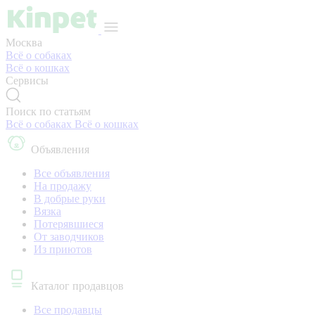
Москва
Всё о собаках
Всё о кошках
Сервисы
Поиск по статьям
Всё о собаках
Всё о кошках
Объявления
Все объявления
На продажу
В добрые руки
Вязка
Потерявшиеся
От заводчиков
Из приютов
Каталог продавцов
Все продавцы