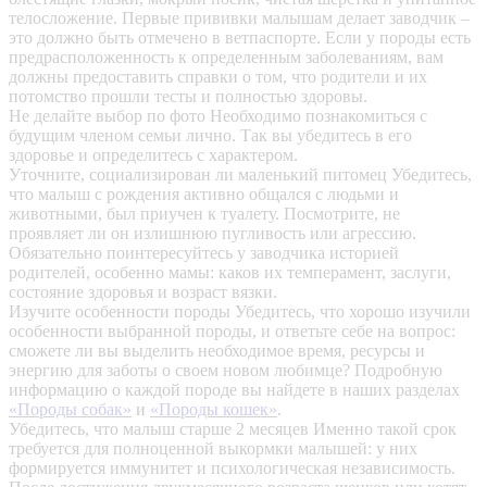
телосложение. Первые прививки малышам делает заводчик –
это должно быть отмечено в ветпаспорте. Если у породы есть
предрасположенность к определенным заболеваниям, вам
должны предоставить справки о том, что родители и их
потомство прошли тесты и полностью здоровы.
Не делайте выбор по фото
Необходимо познакомиться с
будущим членом семьи лично. Так вы убедитесь в его
здоровье и определитесь с характером.
Уточните, социализирован ли маленький питомец
Убедитесь,
что малыш с рождения активно общался с людьми и
животными, был приучен к туалету. Посмотрите, не
проявляет ли он излишнюю пугливость или агрессию.
Обязательно поинтересуйтесь у заводчика историей
родителей, особенно мамы: каков их темперамент, заслуги,
состояние здоровья и возраст вязки.
Изучите особенности породы
Убедитесь, что хорошо изучили
особенности выбранной породы, и ответьте себе на вопрос:
сможете ли вы выделить необходимое время, ресурсы и
энергию для заботы о своем новом любимце? Подробную
информацию о каждой породе вы найдете в наших разделах
«Породы собак»
и
«Породы кошек»
.
Убедитесь, что малыш старше 2 месяцев
Именно такой срок
требуется для полноценной выкормки малышей: у них
формируется иммунитет и психологическая независимость.