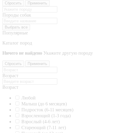
Сбросить
Применить
Породы собак
Выбрать все
Популярные
Каталог пород
Ничего не найдено
Укажите другую породу
Сбросить
Применить
Возраст
Возраст
Любой
Малыш (до 6 месяцев)
Подросток (6-11 месяцев)
Взрослеющий (1-3 года)
Взрослый (4-6 лет)
Стареющий (7-11 лет)