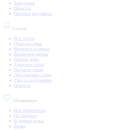
Заводчики
Приюты
Частные продавцы
Статьи
Все статьи
Породы собак
Мечтаете о щенке
Выбираем щенка
Щенок дома
Здоровье собак
Питание собак
Дрессировка собак
Уход и содержание
Новости
Объявления
Все объявления
На продажу
В добрые руки
Вязка