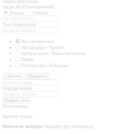
Поиск животных
среди 20 329 объявлений
Кошки
Собаки
Тип объявления
Все объявления
На продажу / Купить
Добрые руки / Взять бесплатно
Вязка
Потерялись / Найдены
Сбросить
Применить
Породы кошек
Выбрать все
Популярные
Каталог пород
Ничего не найдено
Укажите другую породу