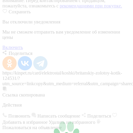
Внимание:
Перед контактированием с продавцом,
пожалуйста, ознакомьтесь с
рекомендациями при покупке.
Сохранить
Вы отключили уведомления
Мы не сможем отправить вам уведомление об изменении
цены
Включить
Поделиться
https://kinpet.ru/card/elektrostal/koshki/britanskiy-zolotoy-kotik-
124531/?
utm_source=linkcopy&utm_medium=referral&utm_campaign=sharec
Ссылка скопирована
Действия
Позвонить
Написать сообщение
Поделиться
Добавить в избранное
Удалить из избранного
Пожаловаться на объявление