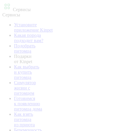
Сервисы
Сервисы
Установите
приложение Kinpet
Какая порода
подходит вам?
Подобрать
питомца
Подарки
от Kinpet
Как выбрать
и купить
питомца
Симулятор
жизни с
питомцем
Готовимся
к появлению
питомца дома
Как взять
питомца
из приюта
Беременность