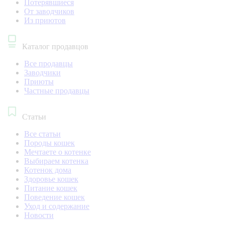
Потерявшиеся
От заводчиков
Из приютов
Каталог продавцов
Все продавцы
Заводчики
Приюты
Частные продавцы
Статьи
Все статьи
Породы кошек
Мечтаете о котенке
Выбираем котенка
Котенок дома
Здоровье кошек
Питание кошек
Поведение кошек
Уход и содержание
Новости