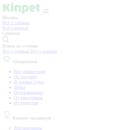
Москва
Всё о собаках
Всё о кошках
Сервисы
Поиск по статьям
Всё о собаках
Всё о кошках
Объявления
Все объявления
На продажу
В добрые руки
Вязка
Потерявшиеся
От заводчиков
Из приютов
Каталог продавцов
Все продавцы