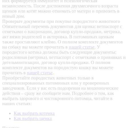
них формируется иммунитет и психологическая
независимость. После достижения двухмесячного возраста
щенков или котят можно отнимать от матери и привозить в
новый дом.
Проверьте документы при покупке породистого животного
Обязательный перечень документов для щенка: ветпаспорт с
отметками о вакцинации, договор купли-продажи, метрика,
акт вязки родителей и актировка. В питомниках щенкам
также проставляют клеймо. О полном комплекте документов
на собаку вы можете прочитать в
нашей статье
.
У
породистого котика должны быть следующие документы:
родословная (метрика), ветпаспорт с отметками о прививках и
дегельминтизации, договор купли-продажи. О полном
комплекте документов на породистую кошку вы можете
прочитать в
нашей статье
.
Приобретайте породистых животных только в
специализированных питомниках или у проверенных
заводчиков. Если у вас есть подозрения на мошеннические
действия – сразу же сообщите нам.
Подробнее о том, как
выбрать здорового и чистокровного питомца, читайте в
наших статьях:
Как выбрать котенка
Как выбрать щенка