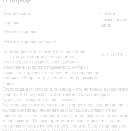
О породе
Тип питомца:
Собаки
Померанский
Порода:
шпиц
Рейтинг породы:
Рейтинг породы на Kinpet
Данный рейтинг формируется на основе
№ 3 из 519
частоты упоминаний, поиска породы
посетителями на сайте, посещаемости
объявлений и других параметрах, которые
помогают определить популярность породы на
площадке Kinpet.ru в текущий период времени.
Советы
Стать хозяином собаки или кошки – это не только невероятная
радость, но и огромная ответственность. Как выбрать
будущего четвероного члена семьи?
Удостоверьтесь в том, что щенок или котенок здоров
Здоровые
малыши активны, любопытны и хорошо выглядят: у них
блестящие глазки, мокрый носик, чистая шерстка и упитанное
телосложение. Первые прививки малышам делает заводчик –
это должно быть отмечено в ветпаспорте. Если у породы есть