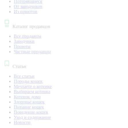
Потерявшиеся
От заводчиков
Из приютов
Каталог продавцов
Все продавцы
Заводчики
Приюты
Частные продавцы
Статьи
Все статьи
Породы кошек
Мечтаете о котенке
Выбираем котенка
Котенок дома
Здоровье кошек
Питание кошек
Поведение кошек
Уход и содержание
Новости