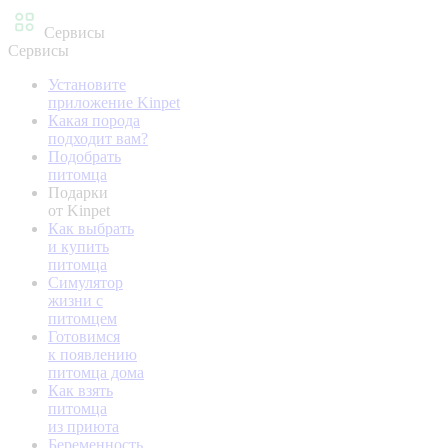
Сервисы
Сервисы
Установите
приложение Kinpet
Какая порода
подходит вам?
Подобрать
питомца
Подарки
от Kinpet
Как выбрать
и купить
питомца
Симулятор
жизни с
питомцем
Готовимся
к появлению
питомца дома
Как взять
питомца
из приюта
Беременность