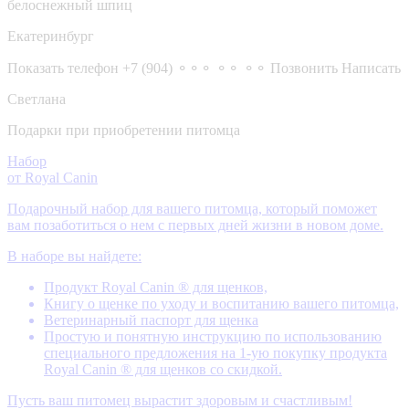
белоснежный шпиц
Екатеринбург
Показать телефон
+7 (904) ⚬⚬⚬ ⚬⚬ ⚬⚬
Позвонить
Написать
Светлана
Подарки при приобретении питомца
Набор
от Royal Canin
Подарочный набор для вашего питомца, который поможет
вам позаботиться о нем с первых дней жизни в новом доме.
В наборе вы найдете:
Продукт Royal Canin ® для щенков,
Книгу о щенке по уходу и воспитанию вашего питомца,
Ветеринарный паспорт для щенка
Простую и понятную инструкцию по использованию
специального предложения на 1-ую покупку продукта
Royal Canin ® для щенков со скидкой.
Пусть ваш питомец вырастит здоровым и счастливым!