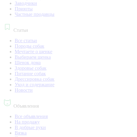
Заводчики
Приюты
Частные продавцы
Статьи
Все статьи
Породы собак
Мечтаете о щенке
Выбираем щенка
Щенок дома
Здоровье собак
Питание собак
Дрессировка собак
Уход и содержание
Новости
Объявления
Все объявления
На продажу
В добрые руки
Вязка