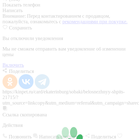
Показать телефон
Написать
Внимание:
Перед контактированием с продавцом,
пожалуйста, ознакомьтесь с
рекомендациями при покупке.
Сохранить
Вы отключили уведомления
Мы не сможем отправить вам уведомление об изменении
цены
Включить
Поделиться
https://kinpet.ru/card/ekaterinburg/sobaki/belosnezhnyy-shpits-
21715/?
utm_source=linkcopy&utm_medium=referral&utm_campaign=sharec
Ссылка скопирована
Действия
Позвонить
Написать сообщение
Поделиться