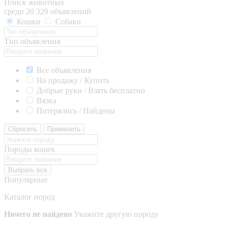
Поиск животных
среди 20 329 объявлений
Кошки
Собаки
Тип объявления
Все объявления
На продажу / Купить
Добрые руки / Взять бесплатно
Вязка
Потерялись / Найдены
Сбросить
Применить
Породы кошек
Выбрать все
Популярные
Каталог пород
Ничего не найдено
Укажите другую породу