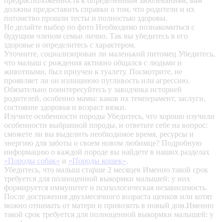
предрасположенность к определенным заболеваниям, вам
должны предоставить справки о том, что родители и их
потомство прошли тесты и полностью здоровы.
Не делайте выбор по фото
Необходимо познакомиться с
будущим членом семьи лично. Так вы убедитесь в его
здоровье и определитесь с характером.
Уточните, социализирован ли маленький питомец
Убедитесь,
что малыш с рождения активно общался с людьми и
животными, был приучен к туалету. Посмотрите, не
проявляет ли он излишнюю пугливость или агрессию.
Обязательно поинтересуйтесь у заводчика историей
родителей, особенно мамы: каков их темперамент, заслуги,
состояние здоровья и возраст вязки.
Изучите особенности породы
Убедитесь, что хорошо изучили
особенности выбранной породы, и ответьте себе на вопрос:
сможете ли вы выделить необходимое время, ресурсы и
энергию для заботы о своем новом любимце? Подробную
информацию о каждой породе вы найдете в наших разделах
«Породы собак»
и
«Породы кошек»
.
Убедитесь, что малыш старше 2 месяцев
Именно такой срок
требуется для полноценной выкормки малышей: у них
формируется иммунитет и психологическая независимость.
После достижения двухмесячного возраста щенков или котят
можно отнимать от матери и привозить в новый дом.Именно
такой срок требуется для полноценной выкормки малышей: у