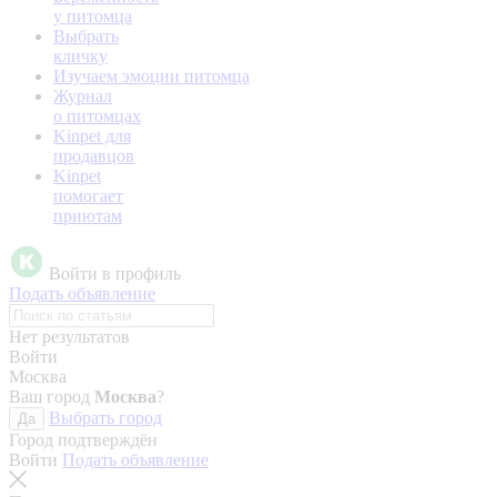
у питомца
Выбрать
кличку
Изучаем эмоции питомца
Журнал
о питомцах
Kinpet для
продавцов
Kinpet
помогает
приютам
Войти в профиль
Подать объявление
Нет результатов
Войти
Москва
Ваш город
Москва
?
Выбрать город
Да
Город подтверждён
Войти
Подать объявление