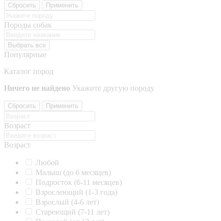
Сбросить
Применить
Породы собак
Выбрать все
Популярные
Каталог пород
Ничего не найдено
Укажите другую породу
Сбросить
Применить
Возраст
Возраст
Любой
Малыш (до 6 месяцев)
Подросток (6-11 месяцев)
Взрослеющий (1-3 года)
Взрослый (4-6 лет)
Стареющий (7-11 лет)