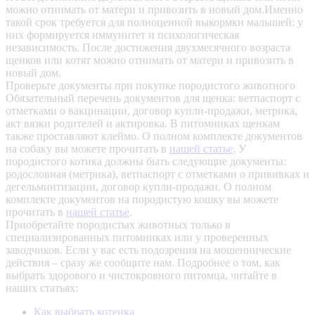
можно отнимать от матери и привозить в новый дом.Именно
такой срок требуется для полноценной выкормки малышей: у
них формируется иммунитет и психологическая
независимость. После достижения двухмесячного возраста
щенков или котят можно отнимать от матери и привозить в
новый дом.
Проверьте документы при покупке породистого животного
Обязательный перечень документов для щенка: ветпаспорт с
отметками о вакцинации, договор купли-продажи, метрика,
акт вязки родителей и актировка. В питомниках щенкам
также проставляют клеймо. О полном комплекте документов
на собаку вы можете прочитать в
нашей статье
.
У
породистого котика должны быть следующие документы:
родословная (метрика), ветпаспорт с отметками о прививках и
дегельминтизации, договор купли-продажи. О полном
комплекте документов на породистую кошку вы можете
прочитать в
нашей статье
.
Приобретайте породистых животных только в
специализированных питомниках или у проверенных
заводчиков. Если у вас есть подозрения на мошеннические
действия – сразу же сообщите нам.
Подробнее о том, как
выбрать здорового и чистокровного питомца, читайте в
наших статьях:
Как выбрать котенка