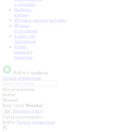
у питомца
Выбрать
кличку
Изучаем эмоции питомца
Журнал
о питомцах
Kinpet для
продавцов
Kinpet
помогает
приютам
Войти в профиль
Подать объявление
Нет результатов
Войти
Москва
Ваш город
Москва
?
Выбрать город
Да
Город подтверждён
Войти
Подать объявление