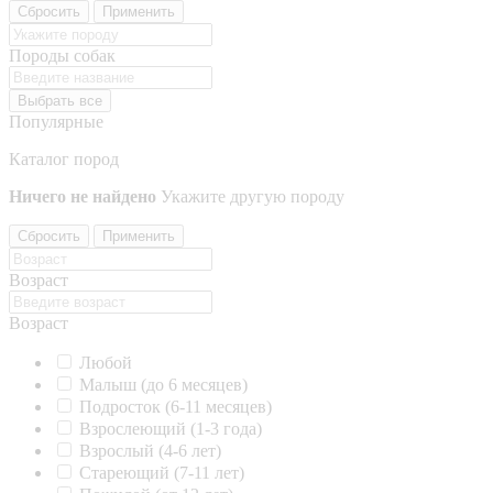
Сбросить
Применить
Породы собак
Выбрать все
Популярные
Каталог пород
Ничего не найдено
Укажите другую породу
Сбросить
Применить
Возраст
Возраст
Любой
Малыш (до 6 месяцев)
Подросток (6-11 месяцев)
Взрослеющий (1-3 года)
Взрослый (4-6 лет)
Стареющий (7-11 лет)