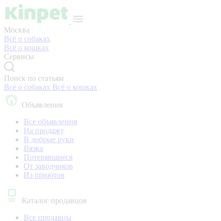
Москва
Всё о собаках
Всё о кошках
Сервисы
Поиск по статьям
Всё о собаках
Всё о кошках
Объявления
Все объявления
На продажу
В добрые руки
Вязка
Потерявшиеся
От заводчиков
Из приютов
Каталог продавцов
Все продавцы