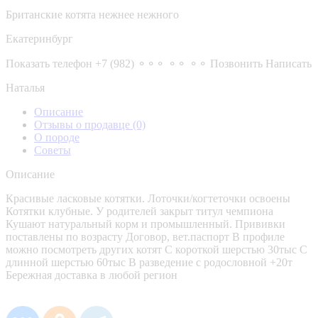
Британские котята нежнее нежного
Екатеринбург
Показать телефон
+7 (982) ⚬⚬⚬ ⚬⚬ ⚬⚬
Позвонить
Написать
Наталья
Описание
Отзывы о продавце
(0)
О породе
Советы
Описание
Красивые ласковые котятки. Лоточки/когтеточки освоены
Котятки клубные. У родителей закрыт титул чемпиона
Кушают натуральный корм и промышленный. Прививки
поставлены по возрасту Договор, вет.паспорт В профиле
можно посмотреть других котят С короткой шерстью 30тыс С
длинной шерстью 60тыс В разведение с родословной +20т
Бережная доставка в любой регион