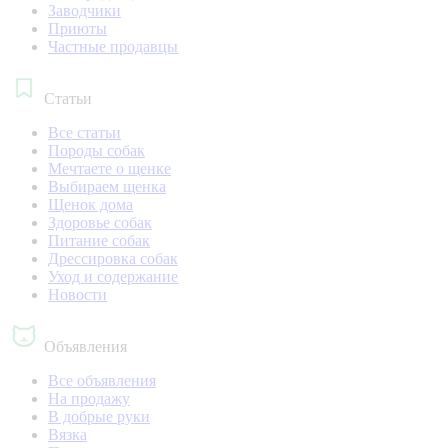
Заводчики
Приюты
Частные продавцы
Статьи
Все статьи
Породы собак
Мечтаете о щенке
Выбираем щенка
Щенок дома
Здоровье собак
Питание собак
Дрессировка собак
Уход и содержание
Новости
Объявления
Все объявления
На продажу
В добрые руки
Вязка