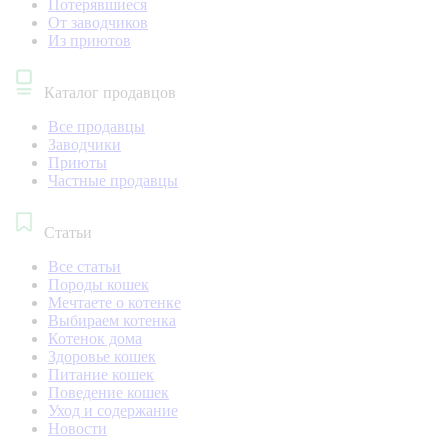
Потерявшиеся
От заводчиков
Из приютов
Каталог продавцов
Все продавцы
Заводчики
Приюты
Частные продавцы
Статьи
Все статьи
Породы кошек
Мечтаете о котенке
Выбираем котенка
Котенок дома
Здоровье кошек
Питание кошек
Поведение кошек
Уход и содержание
Новости