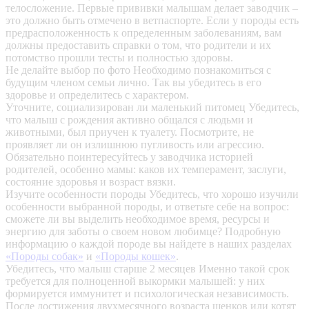
телосложение. Первые прививки малышам делает заводчик –
это должно быть отмечено в ветпаспорте. Если у породы есть
предрасположенность к определенным заболеваниям, вам
должны предоставить справки о том, что родители и их
потомство прошли тесты и полностью здоровы.
Не делайте выбор по фото
Необходимо познакомиться с
будущим членом семьи лично. Так вы убедитесь в его
здоровье и определитесь с характером.
Уточните, социализирован ли маленький питомец
Убедитесь,
что малыш с рождения активно общался с людьми и
животными, был приучен к туалету. Посмотрите, не
проявляет ли он излишнюю пугливость или агрессию.
Обязательно поинтересуйтесь у заводчика историей
родителей, особенно мамы: каков их темперамент, заслуги,
состояние здоровья и возраст вязки.
Изучите особенности породы
Убедитесь, что хорошо изучили
особенности выбранной породы, и ответьте себе на вопрос:
сможете ли вы выделить необходимое время, ресурсы и
энергию для заботы о своем новом любимце? Подробную
информацию о каждой породе вы найдете в наших разделах
«Породы собак»
и
«Породы кошек»
.
Убедитесь, что малыш старше 2 месяцев
Именно такой срок
требуется для полноценной выкормки малышей: у них
формируется иммунитет и психологическая независимость.
После достижения двухмесячного возраста щенков или котят