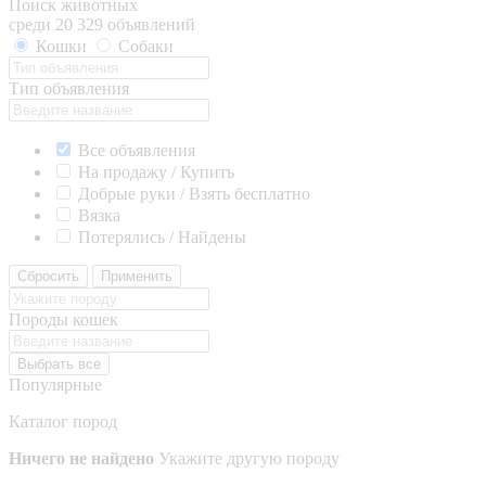
Поиск животных
среди 20 329 объявлений
Кошки
Собаки
Тип объявления
Все объявления
На продажу / Купить
Добрые руки / Взять бесплатно
Вязка
Потерялись / Найдены
Сбросить
Применить
Породы кошек
Выбрать все
Популярные
Каталог пород
Ничего не найдено
Укажите другую породу