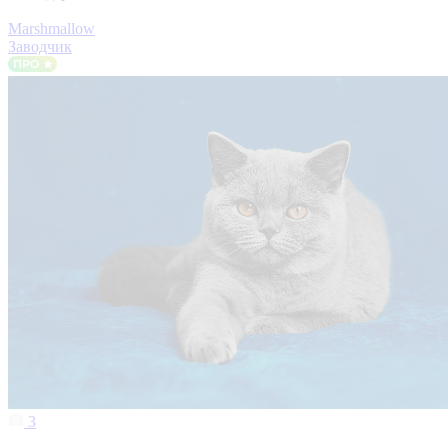
Marshmallow
Заводчик
3