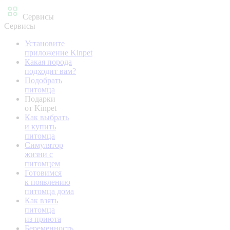
Сервисы
Сервисы
Установите
приложение Kinpet
Какая порода
подходит вам?
Подобрать
питомца
Подарки
от Kinpet
Как выбрать
и купить
питомца
Симулятор
жизни с
питомцем
Готовимся
к появлению
питомца дома
Как взять
питомца
из приюта
Беременность