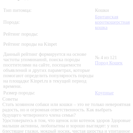
Тип питомца:
Кошки
Британская
Порода:
короткошерстная
кошка
Рейтинг породы:
Рейтинг породы на Kinpet
Данный рейтинг формируется на основе
№ 4 из 121
частоты упоминаний, поиска породы
Пород Кошек
посетителями на сайте, посещаемости
объявлений и других параметрах, которые
помогают определить популярность породы
на площадке Kinpet.ru в текущий период
времени.
Размер породы:
Крупные
Советы
Стать хозяином собаки или кошки – это не только невероятная
радость, но и огромная ответственность. Как выбрать
будущего четвероного члена семьи?
Удостоверьтесь в том, что щенок или котенок здоров
Здоровые
малыши активны, любопытны и хорошо выглядят: у них
блестящие глазки, мокрый носик, чистая шерстка и упитанное