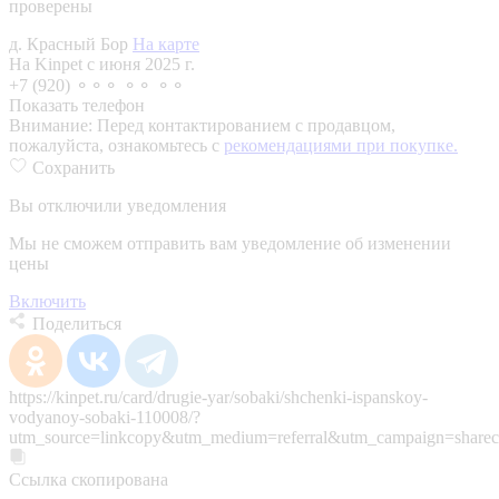
проверены
д. Красный Бор
На карте
На Kinpet c июня 2025 г.
+7 (920) ⚬⚬⚬ ⚬⚬ ⚬⚬
Показать телефон
Внимание:
Перед контактированием с продавцом,
пожалуйста, ознакомьтесь с
рекомендациями при покупке.
Сохранить
Вы отключили уведомления
Мы не сможем отправить вам уведомление об изменении
цены
Включить
Поделиться
https://kinpet.ru/card/drugie-yar/sobaki/shchenki-ispanskoy-
vodyanoy-sobaki-110008/?
utm_source=linkcopy&utm_medium=referral&utm_campaign=sharec
Ссылка скопирована