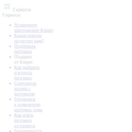
Сервисы
Сервисы
Установите
приложение Kinpet
Какая порода
подходит вам?
Подобрать
питомца
Подарки
от Kinpet
Как выбрать
и купить
питомца
Симулятор
жизни с
питомцем
Готовимся
к появлению
питомца дома
Как взять
питомца
из приюта
Беременность