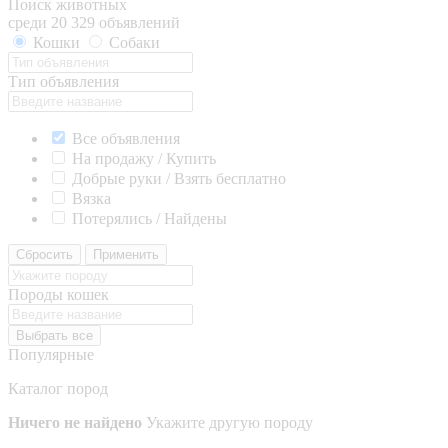
Поиск животных
среди 20 329 объявлений
Кошки
Собаки
Тип объявления
Все объявления
На продажу / Купить
Добрые руки / Взять бесплатно
Вязка
Потерялись / Найдены
Сбросить
Применить
Породы кошек
Выбрать все
Популярные
Каталог пород
Ничего не найдено
Укажите другую породу