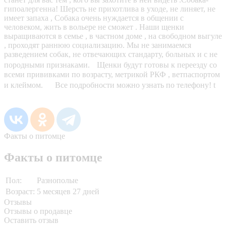
гипоалергенна! Шерсть не прихотлива в уходе, не линяет, не
имеет запаха , Собака очень нуждается в общении с
человеком, жить в вольере не сможет . Наши щенки
выращиваются в семье , в частном доме , на свободном выгуле
, проходят раннюю социализацию. Мы не занимаемся
разведением собак, не отвечающих стандарту, больных и с не
породными признаками. Щенки будут готовы к переезду со
всеми прививками по возрасту, метрикой РКФ , ветпаспортом
и клеймом. Все подробности можно узнать по телефону! t
Факты о питомце
Факты о питомце
Пол:
Разнополые
Возраст:
5 месяцев 27 дней
Отзывы
Отзывы о продавце
Оставить отзыв