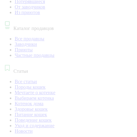
Потерявшиеся
От заводчиков
Из приютов
Каталог продавцов
Все продавцы
Заводчики
Приюты
Частные продавцы
Статьи
Все статьи
Породы кошек
Мечтаете о котенке
Выбираем котенка
Котенок дома
Здоровье кошек
Питание кошек
Поведение кошек
Уход и содержание
Новости