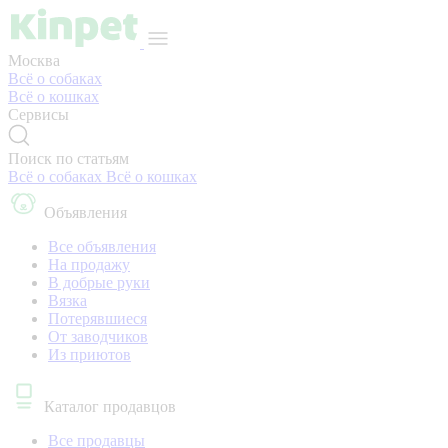
Москва
Всё о собаках
Всё о кошках
Сервисы
Поиск по статьям
Всё о собаках
Всё о кошках
Объявления
Все объявления
На продажу
В добрые руки
Вязка
Потерявшиеся
От заводчиков
Из приютов
Каталог продавцов
Все продавцы