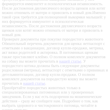
формируется иммунитет и психологическая независимость.
После достижения двухмесячного возраста щенков или котят
можно отнимать от матери и привозить в новый дом.Именно
такой срок требуется для полноценной выкормки малышей: у
них формируется иммунитет и психологическая
независимость. После достижения двухмесячного возраста
щенков или котят можно отнимать от матери и привозить в
новый дом.
Проверьте документы при покупке породистого животного
Обязательный перечень документов для щенка: ветпаспорт с
отметками о вакцинации, договор купли-продажи, метрика,
акт вязки родителей и актировка. В питомниках щенкам
также проставляют клеймо. О полном комплекте документов
на собаку вы можете прочитать в
нашей статье
.
У
породистого котика должны быть следующие документы:
родословная (метрика), ветпаспорт с отметками о прививках и
дегельминтизации, договор купли-продажи. О полном
комплекте документов на породистую кошку вы можете
прочитать в
нашей статье
.
Приобретайте породистых животных только в
специализированных питомниках или у проверенных
заводчиков. Если у вас есть подозрения на мошеннические
действия – сразу же сообщите нам.
Подробнее о том, как
выбрать здорового и чистокровного питомца, читайте в
наших статьях: