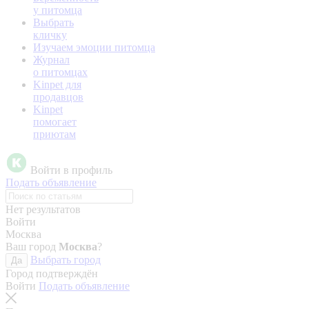
у питомца
Выбрать
кличку
Изучаем эмоции питомца
Журнал
о питомцах
Kinpet для
продавцов
Kinpet
помогает
приютам
Войти в профиль
Подать объявление
Нет результатов
Войти
Москва
Ваш город
Москва
?
Выбрать город
Да
Город подтверждён
Войти
Подать объявление