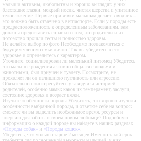
малыши активны, любопытны и хорошо выглядят: у них
блестящие глазки, мокрый носик, чистая шерстка и упитанное
телосложение. Первые прививки малышам делает заводчик –
это должно быть отмечено в ветпаспорте. Если у породы есть
предрасположенность к определенным заболеваниям, вам
должны предоставить справки о том, что родители и их
потомство прошли тесты и полностью здоровы.
Не делайте выбор по фото
Необходимо познакомиться с
будущим членом семьи лично. Так вы убедитесь в его
здоровье и определитесь с характером.
Уточните, социализирован ли маленький питомец
Убедитесь,
что малыш с рождения активно общался с людьми и
животными, был приучен к туалету. Посмотрите, не
проявляет ли он излишнюю пугливость или агрессию.
Обязательно поинтересуйтесь у заводчика историей
родителей, особенно мамы: каков их темперамент, заслуги,
состояние здоровья и возраст вязки.
Изучите особенности породы
Убедитесь, что хорошо изучили
особенности выбранной породы, и ответьте себе на вопрос:
сможете ли вы выделить необходимое время, ресурсы и
энергию для заботы о своем новом любимце? Подробную
информацию о каждой породе вы найдете в наших разделах
«Породы собак»
и
«Породы кошек»
.
Убедитесь, что малыш старше 2 месяцев
Именно такой срок
требуется для полноценной выкормки малышей: у них