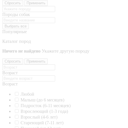
Сбросить
Применить
Породы собак
Выбрать все
Популярные
Каталог пород
Ничего не найдено
Укажите другую породу
Сбросить
Применить
Возраст
Возраст
Любой
Малыш (до 6 месяцев)
Подросток (6-11 месяцев)
Взрослеющий (1-3 года)
Взрослый (4-6 лет)
Стареющий (7-11 лет)