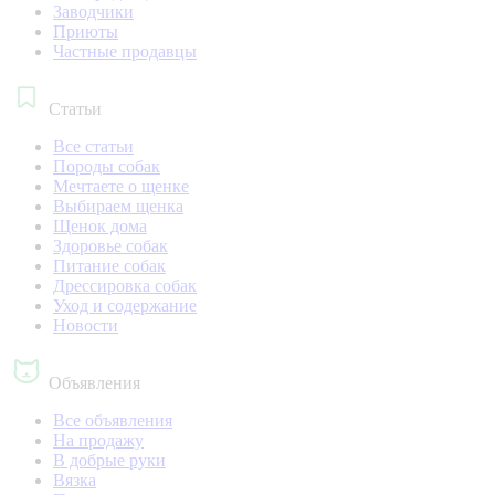
Заводчики
Приюты
Частные продавцы
Статьи
Все статьи
Породы собак
Мечтаете о щенке
Выбираем щенка
Щенок дома
Здоровье собак
Питание собак
Дрессировка собак
Уход и содержание
Новости
Объявления
Все объявления
На продажу
В добрые руки
Вязка