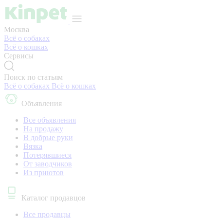
Москва
Всё о собаках
Всё о кошках
Сервисы
Поиск по статьям
Всё о собаках
Всё о кошках
Объявления
Все объявления
На продажу
В добрые руки
Вязка
Потерявшиеся
От заводчиков
Из приютов
Каталог продавцов
Все продавцы