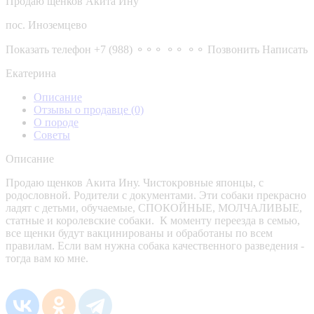
Продаю щенков Акита Ину
пос. Иноземцево
Показать телефон
+7 (988) ⚬⚬⚬ ⚬⚬ ⚬⚬
Позвонить
Написать
Екатерина
Описание
Отзывы о продавце
(0)
О породе
Советы
Описание
Продаю щенков Акита Ину. Чистокровные японцы, с
родословной. Родители с документами. Эти собаки прекрасно
ладят с детьми, обучаемые, СПОКОЙНЫЕ, МОЛЧАЛИВЫЕ,
статные и королевские собаки. К моменту переезда в семью,
все щенки будут вакцинированы и обработаны по всем
правилам. Если вам нужна собака качественного разведения -
тогда вам ко мне.