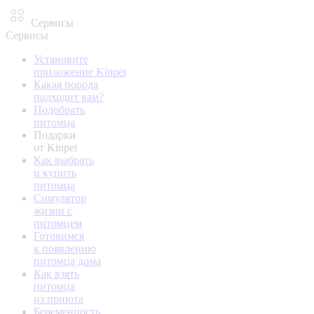
Сервисы
Сервисы
Установите
приложение Kinpet
Какая порода
подходит вам?
Подобрать
питомца
Подарки
от Kinpet
Как выбрать
и купить
питомца
Симулятор
жизни с
питомцем
Готовимся
к появлению
питомца дома
Как взять
питомца
из приюта
Беременность