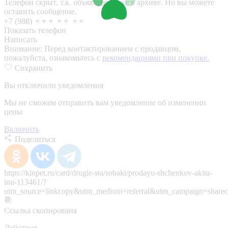
Телефон скрыт, т.к. объявление уже в архиве. Но вы можете
оставить сообщение.
+7 (988) ⚬⚬⚬ ⚬⚬ ⚬⚬
Показать телефон
Написать
Внимание:
Перед контактированием с продавцом,
пожалуйста, ознакомьтесь с
рекомендациями при покупке.
Сохранить
Вы отключили уведомления
Мы не сможем отправить вам уведомление об изменении
цены
Включить
Поделиться
https://kinpet.ru/card/drugie-sta/sobaki/prodayu-shchenkov-akita-
inu-113461/?
utm_source=linkcopy&utm_medium=referral&utm_campaign=sharec
Ссылка скопирована
Действия