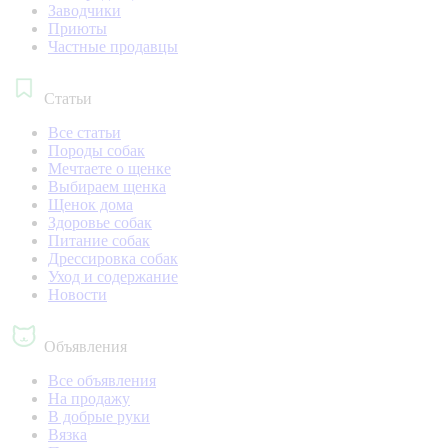
Заводчики
Приюты
Частные продавцы
Статьи
Все статьи
Породы собак
Мечтаете о щенке
Выбираем щенка
Щенок дома
Здоровье собак
Питание собак
Дрессировка собак
Уход и содержание
Новости
Объявления
Все объявления
На продажу
В добрые руки
Вязка