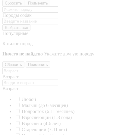
Сбросить
Применить
Породы собак
Выбрать все
Популярные
Каталог пород
Ничего не найдено
Укажите другую породу
Сбросить
Применить
Возраст
Возраст
Любой
Малыш (до 6 месяцев)
Подросток (6-11 месяцев)
Взрослеющий (1-3 года)
Взрослый (4-6 лет)
Стареющий (7-11 лет)