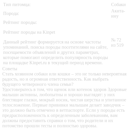
Тип питомца:
Собаки
Акита-
Порода:
ину
Рейтинг породы:
Рейтинг породы на Kinpet
№ 72
Данный рейтинг формируется на основе частоты
из 519
упоминаний, поиска породы посетителями на сайте,
посещаемости объявлений и других параметрах,
которые помогают определить популярность породы
на площадке Kinpet.ru в текущий период времени.
Советы
Стать хозяином собаки или кошки – это не только невероятная
радость, но и огромная ответственность. Как выбрать
будущего четвероного члена семьи?
Удостоверьтесь в том, что щенок или котенок здоров
Здоровые
малыши активны, любопытны и хорошо выглядят: у них
блестящие глазки, мокрый носик, чистая шерстка и упитанное
телосложение. Первые прививки малышам делает заводчик –
это должно быть отмечено в ветпаспорте. Если у породы есть
предрасположенность к определенным заболеваниям, вам
должны предоставить справки о том, что родители и их
потомство прошли тесты и полностью здоровы.