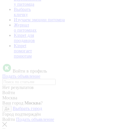
у питомца
Выбрать
кличку
Изучаем эмоции питомца
Журнал
о питомцах
Kinpet для
продавцов
Kinpet
помогает
приютам
Войти в профиль
Подать объявление
Нет результатов
Войти
Москва
Ваш город
Москва
?
Выбрать город
Да
Город подтверждён
Войти
Подать объявление