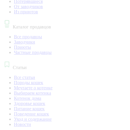
Потерявшиеся
От заводчиков
Из приютов
Каталог продавцов
Все продавцы
Заводчики
Приюты
Частные продавцы
Статьи
Все статьи
Породы кошек
Мечтаете о котенке
Выбираем котенка
Котенок дома
Здоровье кошек
Питание кошек
Поведение кошек
Уход и содержание
Новости