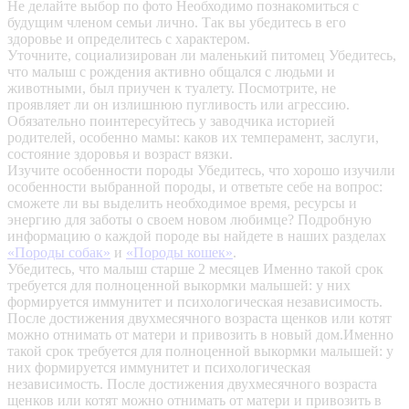
Не делайте выбор по фото
Необходимо познакомиться с
будущим членом семьи лично. Так вы убедитесь в его
здоровье и определитесь с характером.
Уточните, социализирован ли маленький питомец
Убедитесь,
что малыш с рождения активно общался с людьми и
животными, был приучен к туалету. Посмотрите, не
проявляет ли он излишнюю пугливость или агрессию.
Обязательно поинтересуйтесь у заводчика историей
родителей, особенно мамы: каков их темперамент, заслуги,
состояние здоровья и возраст вязки.
Изучите особенности породы
Убедитесь, что хорошо изучили
особенности выбранной породы, и ответьте себе на вопрос:
сможете ли вы выделить необходимое время, ресурсы и
энергию для заботы о своем новом любимце? Подробную
информацию о каждой породе вы найдете в наших разделах
«Породы собак»
и
«Породы кошек»
.
Убедитесь, что малыш старше 2 месяцев
Именно такой срок
требуется для полноценной выкормки малышей: у них
формируется иммунитет и психологическая независимость.
После достижения двухмесячного возраста щенков или котят
можно отнимать от матери и привозить в новый дом.Именно
такой срок требуется для полноценной выкормки малышей: у
них формируется иммунитет и психологическая
независимость. После достижения двухмесячного возраста
щенков или котят можно отнимать от матери и привозить в