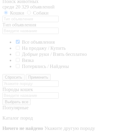
Поиск животных
среди 20 329 объявлений
Кошки
Собаки
Тип объявления
Все объявления
На продажу / Купить
Добрые руки / Взять бесплатно
Вязка
Потерялись / Найдены
Сбросить
Применить
Породы кошек
Выбрать все
Популярные
Каталог пород
Ничего не найдено
Укажите другую породу