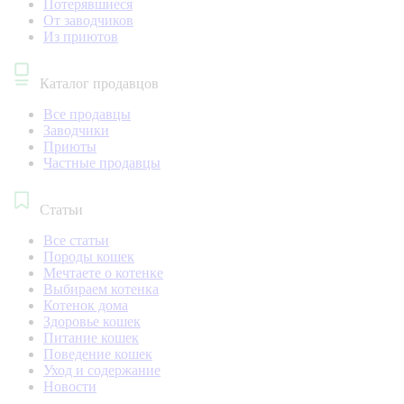
Потерявшиеся
От заводчиков
Из приютов
Каталог продавцов
Все продавцы
Заводчики
Приюты
Частные продавцы
Статьи
Все статьи
Породы кошек
Мечтаете о котенке
Выбираем котенка
Котенок дома
Здоровье кошек
Питание кошек
Поведение кошек
Уход и содержание
Новости