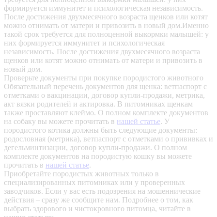
формируется иммунитет и психологическая независимость.
После достижения двухмесячного возраста щенков или котят
можно отнимать от матери и привозить в новый дом.Именно
такой срок требуется для полноценной выкормки малышей: у
них формируется иммунитет и психологическая
независимость. После достижения двухмесячного возраста
щенков или котят можно отнимать от матери и привозить в
новый дом.
Проверьте документы при покупке породистого животного
Обязательный перечень документов для щенка: ветпаспорт с
отметками о вакцинации, договор купли-продажи, метрика,
акт вязки родителей и актировка. В питомниках щенкам
также проставляют клеймо. О полном комплекте документов
на собаку вы можете прочитать в
нашей статье
.
У
породистого котика должны быть следующие документы:
родословная (метрика), ветпаспорт с отметками о прививках и
дегельминтизации, договор купли-продажи. О полном
комплекте документов на породистую кошку вы можете
прочитать в
нашей статье
.
Приобретайте породистых животных только в
специализированных питомниках или у проверенных
заводчиков. Если у вас есть подозрения на мошеннические
действия – сразу же сообщите нам.
Подробнее о том, как
выбрать здорового и чистокровного питомца, читайте в