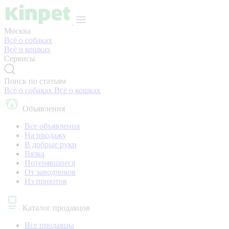
Москва
Всё о собаках
Всё о кошках
Сервисы
Поиск по статьям
Всё о собаках
Всё о кошках
Объявления
Все объявления
На продажу
В добрые руки
Вязка
Потерявшиеся
От заводчиков
Из приютов
Каталог продавцов
Все продавцы