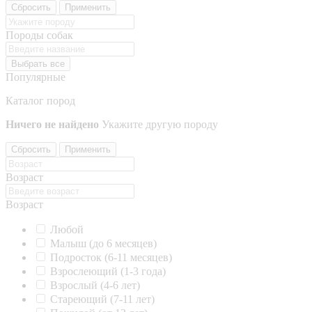
Сбросить
Применить
Породы собак
Выбрать все
Популярные
Каталог пород
Ничего не найдено
Укажите другую породу
Сбросить
Применить
Возраст
Возраст
Любой
Малыш (до 6 месяцев)
Подросток (6-11 месяцев)
Взрослеющий (1-3 года)
Взрослый (4-6 лет)
Стареющий (7-11 лет)