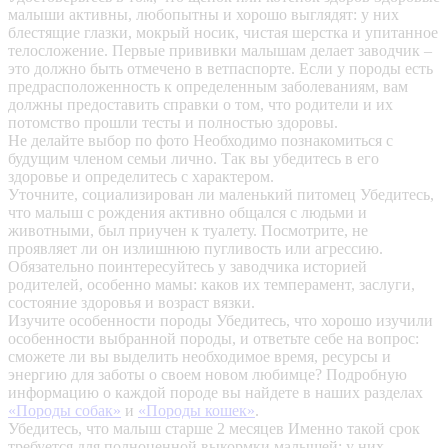
малыши активны, любопытны и хорошо выглядят: у них
блестящие глазки, мокрый носик, чистая шерстка и упитанное
телосложение. Первые прививки малышам делает заводчик –
это должно быть отмечено в ветпаспорте. Если у породы есть
предрасположенность к определенным заболеваниям, вам
должны предоставить справки о том, что родители и их
потомство прошли тесты и полностью здоровы.
Не делайте выбор по фото
Необходимо познакомиться с
будущим членом семьи лично. Так вы убедитесь в его
здоровье и определитесь с характером.
Уточните, социализирован ли маленький питомец
Убедитесь,
что малыш с рождения активно общался с людьми и
животными, был приучен к туалету. Посмотрите, не
проявляет ли он излишнюю пугливость или агрессию.
Обязательно поинтересуйтесь у заводчика историей
родителей, особенно мамы: каков их темперамент, заслуги,
состояние здоровья и возраст вязки.
Изучите особенности породы
Убедитесь, что хорошо изучили
особенности выбранной породы, и ответьте себе на вопрос:
сможете ли вы выделить необходимое время, ресурсы и
энергию для заботы о своем новом любимце? Подробную
информацию о каждой породе вы найдете в наших разделах
«Породы собак»
и
«Породы кошек»
.
Убедитесь, что малыш старше 2 месяцев
Именно такой срок
требуется для полноценной выкормки малышей: у них