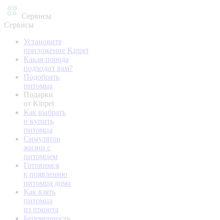
Сервисы
Сервисы
Установите
приложение Kinpet
Какая порода
подходит вам?
Подобрать
питомца
Подарки
от Kinpet
Как выбрать
и купить
питомца
Симулятор
жизни с
питомцем
Готовимся
к появлению
питомца дома
Как взять
питомца
из приюта
Беременность