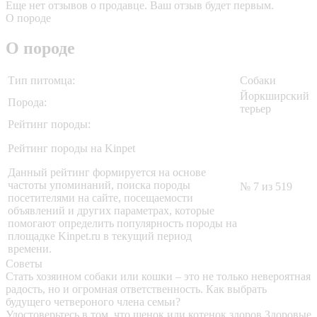
Еще нет отзывов о продавце. Ваш отзыв будет первым.
О породе
О породе
Тип питомца:
Собаки
Йоркширский
Порода:
терьер
Рейтинг породы:
Рейтинг породы на Kinpet
Данный рейтинг формируется на основе
частоты упоминаний, поиска породы
№ 7 из 519
посетителями на сайте, посещаемости
объявлений и других параметрах, которые
помогают определить популярность породы на
площадке Kinpet.ru в текущий период
времени.
Советы
Стать хозяином собаки или кошки – это не только невероятная
радость, но и огромная ответственность. Как выбрать
будущего четвероного члена семьи?
Удостоверьтесь в том, что щенок или котенок здоров
Здоровые