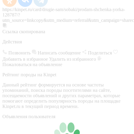
https://kinpet.ru/card/drugie-sam/sobaki/prodam-shchenka-yorka-
128787/?
utm_source=linkcopy&utm_medium=referral&utm_campaign=sharec
Ссылка скопирована
Действия
Позвонить
Написать сообщение
Поделиться
Добавить в избранное
Удалить из избранного
Пожаловаться на объявление
Рейтинг породы на Kinpet
Данный рейтинг формируется на основе частоты
упоминаний, поиска породы посетителями на сайте,
посещаемости объявлений и других параметрах, которые
помогают определить популярность породы на площадке
Kinpet.ru в текущий период времени.
Объявления пользователя