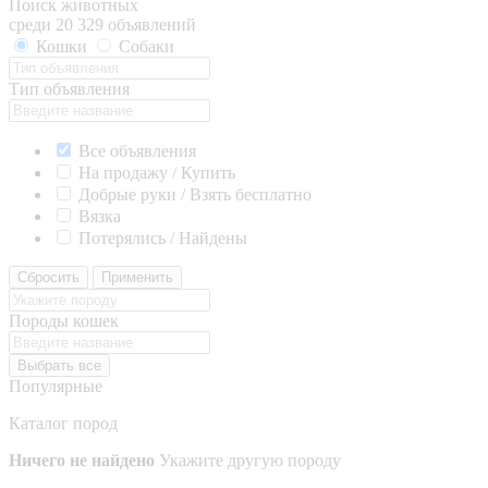
Поиск животных
среди 20 329 объявлений
Кошки
Собаки
Тип объявления
Все объявления
На продажу / Купить
Добрые руки / Взять бесплатно
Вязка
Потерялись / Найдены
Сбросить
Применить
Породы кошек
Выбрать все
Популярные
Каталог пород
Ничего не найдено
Укажите другую породу