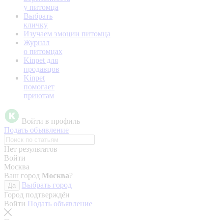
у питомца
Выбрать
кличку
Изучаем эмоции питомца
Журнал
о питомцах
Kinpet для
продавцов
Kinpet
помогает
приютам
Войти в профиль
Подать объявление
Нет результатов
Войти
Москва
Ваш город
Москва
?
Выбрать город
Да
Город подтверждён
Войти
Подать объявление