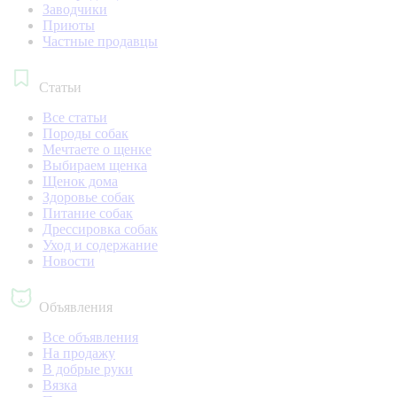
Заводчики
Приюты
Частные продавцы
Статьи
Все статьи
Породы собак
Мечтаете о щенке
Выбираем щенка
Щенок дома
Здоровье собак
Питание собак
Дрессировка собак
Уход и содержание
Новости
Объявления
Все объявления
На продажу
В добрые руки
Вязка