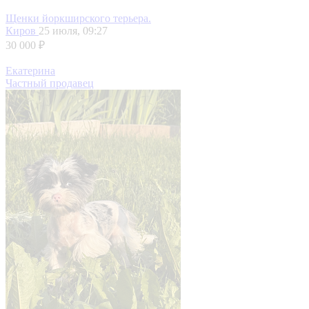
Щенки йоркширского терьера.
Киров
25 июля, 09:27
30 000 ₽
Екатерина
Частный продавец