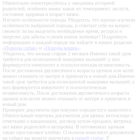
Обязательно поинтересуйтесь у заводчика историей
родителей, особенно мамы: каков их темперамент, заслуги,
состояние здоровья и возраст вязки.
Изучите особенности породы
Убедитесь, что хорошо изучили
особенности выбранной породы, и ответьте себе на вопрос:
сможете ли вы выделить необходимое время, ресурсы и
энергию для заботы о своем новом любимце? Подробную
информацию о каждой породе вы найдете в наших разделах
«Породы собак»
и
«Породы кошек»
.
Убедитесь, что малыш старше 2 месяцев
Именно такой срок
требуется для полноценной выкормки малышей: у них
формируется иммунитет и психологическая независимость.
После достижения двухмесячного возраста щенков или котят
можно отнимать от матери и привозить в новый дом.Именно
такой срок требуется для полноценной выкормки малышей: у
них формируется иммунитет и психологическая
независимость. После достижения двухмесячного возраста
щенков или котят можно отнимать от матери и привозить в
новый дом.
Проверьте документы при покупке породистого животного
Обязательный перечень документов для щенка: ветпаспорт с
отметками о вакцинации, договор купли-продажи, метрика,
акт вязки родителей и актировка. В питомниках щенкам
также проставляют клеймо. О полном комплекте документов
на собаку вы можете прочитать в
нашей статье
.
У