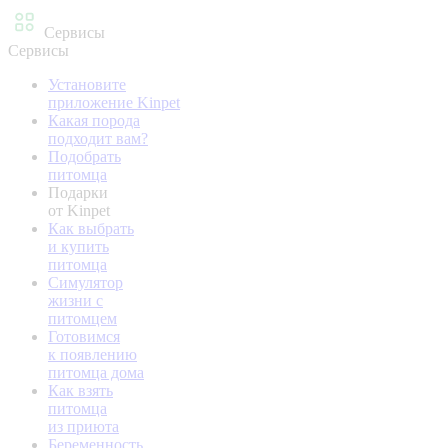
Сервисы
Сервисы
Установите
приложение Kinpet
Какая порода
подходит вам?
Подобрать
питомца
Подарки
от Kinpet
Как выбрать
и купить
питомца
Симулятор
жизни с
питомцем
Готовимся
к появлению
питомца дома
Как взять
питомца
из приюта
Беременность