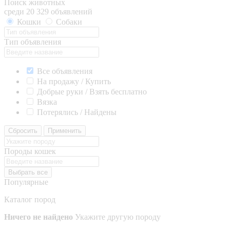
Поиск животных
среди 20 329 объявлений
Кошки
Собаки
Тип объявления
Все объявления
На продажу / Купить
Добрые руки / Взять бесплатно
Вязка
Потерялись / Найдены
Сбросить
Применить
Породы кошек
Выбрать все
Популярные
Каталог пород
Ничего не найдено
Укажите другую породу