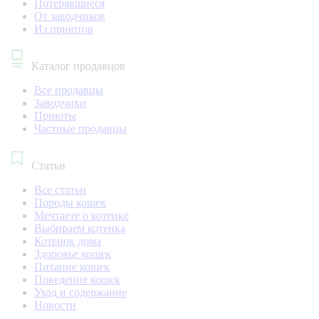
Потерявшиеся
От заводчиков
Из приютов
Каталог продавцов
Все продавцы
Заводчики
Приюты
Частные продавцы
Статьи
Все статьи
Породы кошек
Мечтаете о котенке
Выбираем котенка
Котенок дома
Здоровье кошек
Питание кошек
Поведение кошек
Уход и содержание
Новости