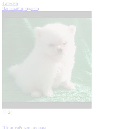
Татьяна
Частный продавец
2
Шпицулëныш продам