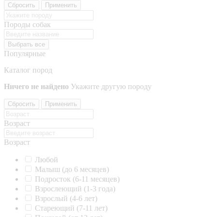
Сбросить
Применить
Породы собак
Выбрать все
Популярные
Каталог пород
Ничего не найдено
Укажите другую породу
Сбросить
Применить
Возраст
Возраст
Любой
Малыш (до 6 месяцев)
Подросток (6-11 месяцев)
Взрослеющий (1-3 года)
Взрослый (4-6 лет)
Стареющий (7-11 лет)