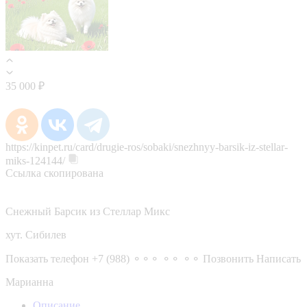
35 000 ₽
https://kinpet.ru/card/drugie-ros/sobaki/snezhnyy-barsik-iz-stellar-
miks-124144/
Ссылка скопирована
Снежный Барсик из Стеллар Микс
хут. Сибилев
Показать телефон
+7 (988) ⚬⚬⚬ ⚬⚬ ⚬⚬
Позвонить
Написать
Марианна
Описание