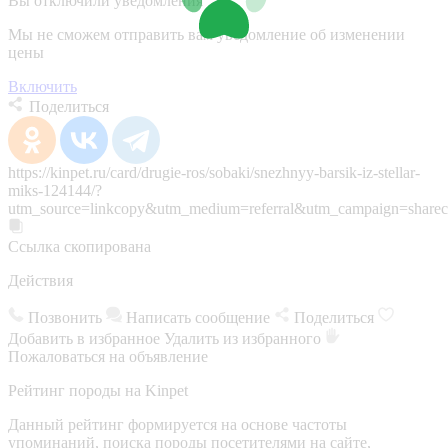
Вы отключили уведомления
Мы не сможем отправить вам уведомление об изменении
цены
Включить
Поделиться
https://kinpet.ru/card/drugie-ros/sobaki/snezhnyy-barsik-iz-stellar-
miks-124144/?
utm_source=linkcopy&utm_medium=referral&utm_campaign=sharec
Ссылка скопирована
Действия
Позвонить
Написать сообщение
Поделиться
Добавить в избранное
Удалить из избранного
Пожаловаться на объявление
Рейтинг породы на Kinpet
Данный рейтинг формируется на основе частоты
упоминаний, поиска породы посетителями на сайте,