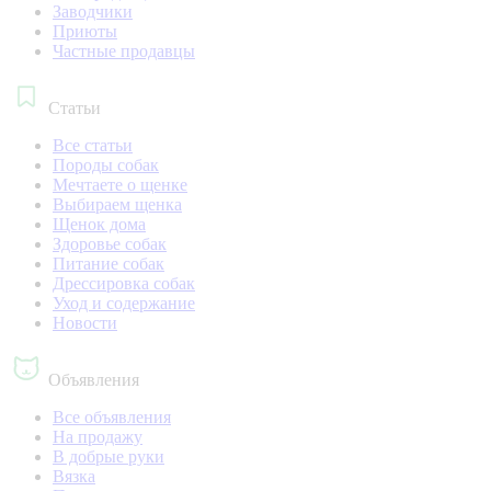
Заводчики
Приюты
Частные продавцы
Статьи
Все статьи
Породы собак
Мечтаете о щенке
Выбираем щенка
Щенок дома
Здоровье собак
Питание собак
Дрессировка собак
Уход и содержание
Новости
Объявления
Все объявления
На продажу
В добрые руки
Вязка