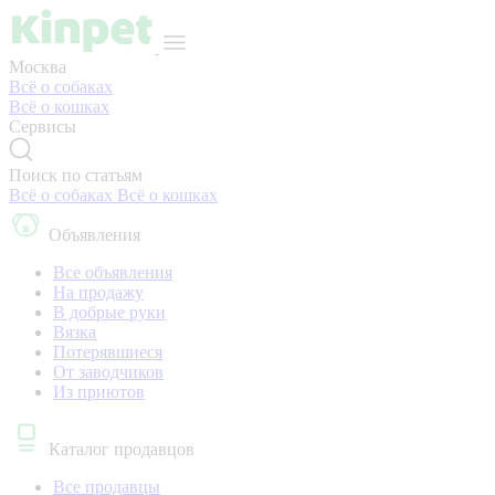
Москва
Всё о собаках
Всё о кошках
Сервисы
Поиск по статьям
Всё о собаках
Всё о кошках
Объявления
Все объявления
На продажу
В добрые руки
Вязка
Потерявшиеся
От заводчиков
Из приютов
Каталог продавцов
Все продавцы