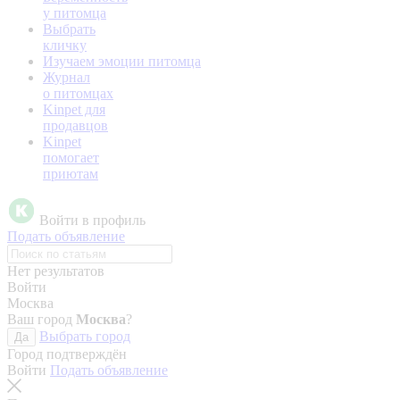
у питомца
Выбрать
кличку
Изучаем эмоции питомца
Журнал
о питомцах
Kinpet для
продавцов
Kinpet
помогает
приютам
Войти в профиль
Подать объявление
Нет результатов
Войти
Москва
Ваш город
Москва
?
Выбрать город
Да
Город подтверждён
Войти
Подать объявление