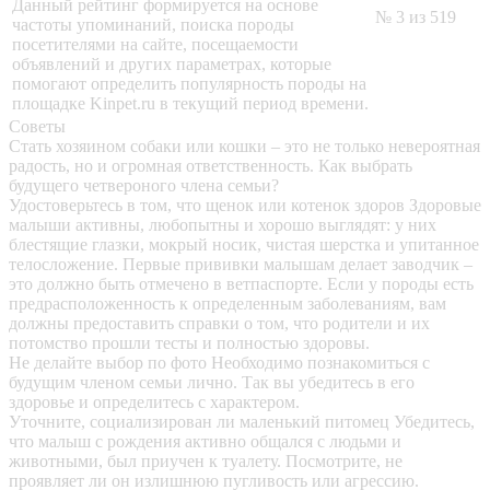
Данный рейтинг формируется на основе
№ 3 из 519
частоты упоминаний, поиска породы
посетителями на сайте, посещаемости
объявлений и других параметрах, которые
помогают определить популярность породы на
площадке Kinpet.ru в текущий период времени.
Советы
Стать хозяином собаки или кошки – это не только невероятная
радость, но и огромная ответственность. Как выбрать
будущего четвероного члена семьи?
Удостоверьтесь в том, что щенок или котенок здоров
Здоровые
малыши активны, любопытны и хорошо выглядят: у них
блестящие глазки, мокрый носик, чистая шерстка и упитанное
телосложение. Первые прививки малышам делает заводчик –
это должно быть отмечено в ветпаспорте. Если у породы есть
предрасположенность к определенным заболеваниям, вам
должны предоставить справки о том, что родители и их
потомство прошли тесты и полностью здоровы.
Не делайте выбор по фото
Необходимо познакомиться с
будущим членом семьи лично. Так вы убедитесь в его
здоровье и определитесь с характером.
Уточните, социализирован ли маленький питомец
Убедитесь,
что малыш с рождения активно общался с людьми и
животными, был приучен к туалету. Посмотрите, не
проявляет ли он излишнюю пугливость или агрессию.