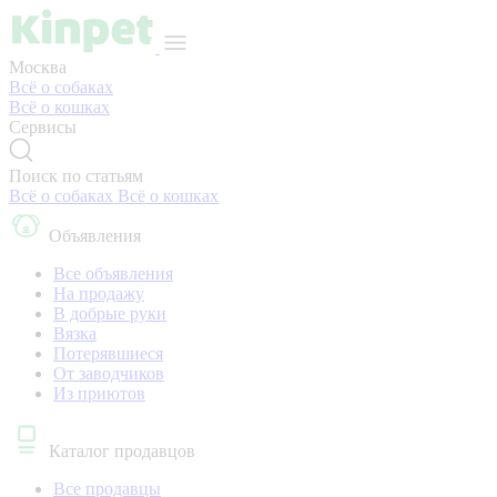
Москва
Всё о собаках
Всё о кошках
Сервисы
Поиск по статьям
Всё о собаках
Всё о кошках
Объявления
Все объявления
На продажу
В добрые руки
Вязка
Потерявшиеся
От заводчиков
Из приютов
Каталог продавцов
Все продавцы