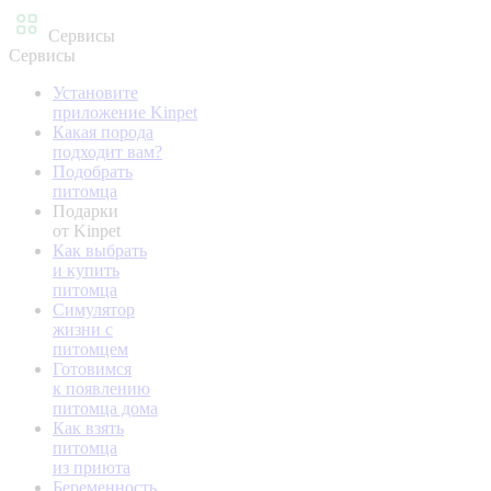
Сервисы
Сервисы
Установите
приложение Kinpet
Какая порода
подходит вам?
Подобрать
питомца
Подарки
от Kinpet
Как выбрать
и купить
питомца
Симулятор
жизни с
питомцем
Готовимся
к появлению
питомца дома
Как взять
питомца
из приюта
Беременность