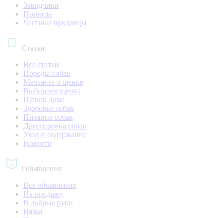
Заводчики
Приюты
Частные продавцы
Статьи
Все статьи
Породы собак
Мечтаете о щенке
Выбираем щенка
Щенок дома
Здоровье собак
Питание собак
Дрессировка собак
Уход и содержание
Новости
Объявления
Все объявления
На продажу
В добрые руки
Вязка