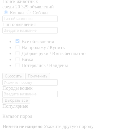
Поиск животных
среди 20 329 объявлений
Кошки
Собаки
Тип объявления
Все объявления
На продажу / Купить
Добрые руки / Взять бесплатно
Вязка
Потерялись / Найдены
Сбросить
Применить
Породы кошек
Выбрать все
Популярные
Каталог пород
Ничего не найдено
Укажите другую породу