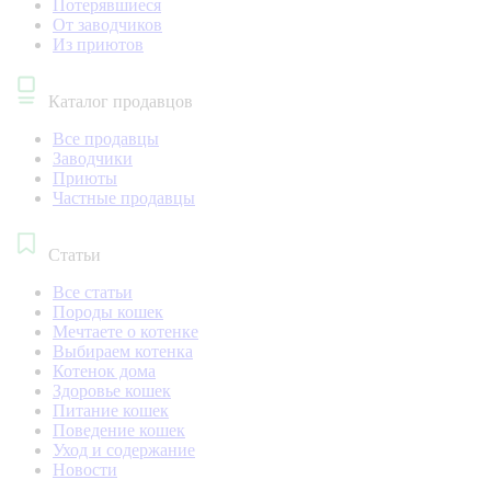
Потерявшиеся
От заводчиков
Из приютов
Каталог продавцов
Все продавцы
Заводчики
Приюты
Частные продавцы
Статьи
Все статьи
Породы кошек
Мечтаете о котенке
Выбираем котенка
Котенок дома
Здоровье кошек
Питание кошек
Поведение кошек
Уход и содержание
Новости