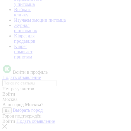
у питомца
Выбрать
кличку
Изучаем эмоции питомца
Журнал
о питомцах
Kinpet для
продавцов
Kinpet
помогает
приютам
Войти в профиль
Подать объявление
Нет результатов
Войти
Москва
Ваш город
Москва
?
Выбрать город
Да
Город подтверждён
Войти
Подать объявление