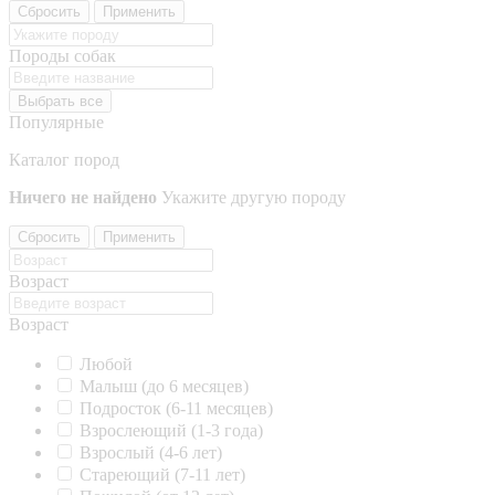
Сбросить
Применить
Породы собак
Выбрать все
Популярные
Каталог пород
Ничего не найдено
Укажите другую породу
Сбросить
Применить
Возраст
Возраст
Любой
Малыш (до 6 месяцев)
Подросток (6-11 месяцев)
Взрослеющий (1-3 года)
Взрослый (4-6 лет)
Стареющий (7-11 лет)