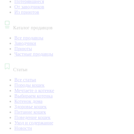
Потерявшиеся
От заводчиков
Из приютов
Каталог продавцов
Все продавцы
Заводчики
Приюты
Частные продавцы
Статьи
Все статьи
Породы кошек
Мечтаете о котенке
Выбираем котенка
Котенок дома
Здоровье кошек
Питание кошек
Поведение кошек
Уход и содержание
Новости