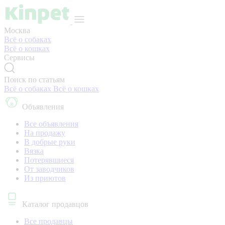
Москва
Всё о собаках
Всё о кошках
Сервисы
Поиск по статьям
Всё о собаках
Всё о кошках
Объявления
Все объявления
На продажу
В добрые руки
Вязка
Потерявшиеся
От заводчиков
Из приютов
Каталог продавцов
Все продавцы