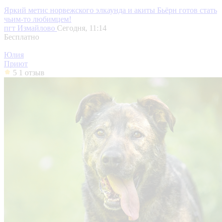
Яркий метис норвежского элкаунда и акиты Бьёрн готов стать
чьим-то любимцем!
пгт Измайлово
Сегодня, 11:14
Бесплатно
Юлия
Приют
5
1 отзыв