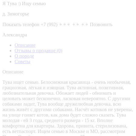
Я Тува :) Ищу семью
д. Зимогорье
Показать телефон
+7 (992) ⚬⚬⚬ ⚬⚬ ⚬⚬
Позвонить
Александра
Описание
Отзывы о продавце
(0)
О породе
Советы
Описание
Тува ищет семью. Белоснежная красавица - очень необычная,
грациозная, лёгкая и изящная. Тува активная, позитивная,
любознательная девочка. Обожает людей - обнимать и
целовать может бесконечно, ласковая невероятно. С другими
собаками ладит, Тува вообще дружелюбная девочка, всю
жизнь живёт с другими собаками. Насчёт котиков не уверены,
на улице гоняет котов, как дома будет сложно сказать. Тува
молодая - ей 3 года, среднего размера - 15 кг. Вполне
комфортна для квартиры. Здорова, привита, стерилизована,
есть ветпаспорт. Ищем семью в Москве и МО, рассмотрим