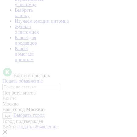
у питомца
Выбрать
кличку
Изучаем эмоции питомца
Журнал
о питомцах
Kinpet для
продавцов
Kinpet
помогает
приютам
Войти в профиль
Подать объявление
Нет результатов
Войти
Москва
Ваш город
Москва
?
Выбрать город
Да
Город подтверждён
Войти
Подать объявление