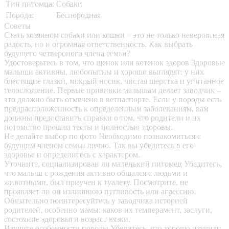
Тип питомца:
Собаки
Порода:
Беспородная
Советы
Стать хозяином собаки или кошки – это не только невероятная
радость, но и огромная ответственность. Как выбрать
будущего четвероного члена семьи?
Удостоверьтесь в том, что щенок или котенок здоров
Здоровые
малыши активны, любопытны и хорошо выглядят: у них
блестящие глазки, мокрый носик, чистая шерстка и упитанное
телосложение. Первые прививки малышам делает заводчик –
это должно быть отмечено в ветпаспорте. Если у породы есть
предрасположенность к определенным заболеваниям, вам
должны предоставить справки о том, что родители и их
потомство прошли тесты и полностью здоровы.
Не делайте выбор по фото
Необходимо познакомиться с
будущим членом семьи лично. Так вы убедитесь в его
здоровье и определитесь с характером.
Уточните, социализирован ли маленький питомец
Убедитесь,
что малыш с рождения активно общался с людьми и
животными, был приучен к туалету. Посмотрите, не
проявляет ли он излишнюю пугливость или агрессию.
Обязательно поинтересуйтесь у заводчика историей
родителей, особенно мамы: каков их темперамент, заслуги,
состояние здоровья и возраст вязки.
Изучите особенности породы
Убедитесь, что хорошо изучили