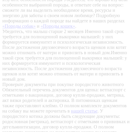
особенности выбранной породы, и ответьте себе на вопрос:
сможете ли вы выделить необходимое время, ресурсы и
энергию для заботы о своем новом любимце? Подробную
информацию о каждой породе вы найдете в наших разделах
«Породы собак»
и
«Породы кошек»
.
Убедитесь, что малыш старше 2 месяцев
Именно такой срок
требуется для полноценной выкормки малышей: у них
формируется иммунитет и психологическая независимость.
После достижения двухмесячного возраста щенков или котят
можно отнимать от матери и привозить в новый дом.Именно
такой срок требуется для полноценной выкормки малышей: у
них формируется иммунитет и психологическая
независимость. После достижения двухмесячного возраста
щенков или котят можно отнимать от матери и привозить в
новый дом.
Проверьте документы при покупке породистого животного
Обязательный перечень документов для щенка: ветпаспорт с
отметками о вакцинации, договор купли-продажи, метрика,
акт вязки родителей и актировка. В питомниках щенкам
также проставляют клеймо. О полном комплекте документов
на собаку вы можете прочитать в
нашей статье
.
У
породистого котика должны быть следующие документы:
родословная (метрика), ветпаспорт с отметками о прививках и
дегельминтизации, договор купли-продажи. О полном