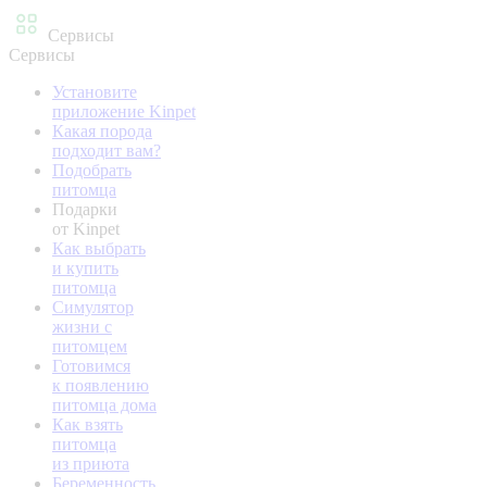
Сервисы
Сервисы
Установите
приложение Kinpet
Какая порода
подходит вам?
Подобрать
питомца
Подарки
от Kinpet
Как выбрать
и купить
питомца
Симулятор
жизни с
питомцем
Готовимся
к появлению
питомца дома
Как взять
питомца
из приюта
Беременность