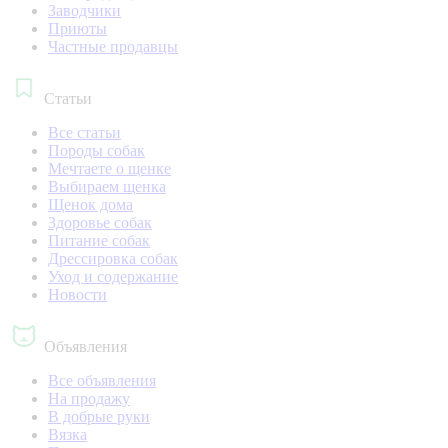
Заводчики
Приюты
Частные продавцы
Статьи
Все статьи
Породы собак
Мечтаете о щенке
Выбираем щенка
Щенок дома
Здоровье собак
Питание собак
Дрессировка собак
Уход и содержание
Новости
Объявления
Все объявления
На продажу
В добрые руки
Вязка