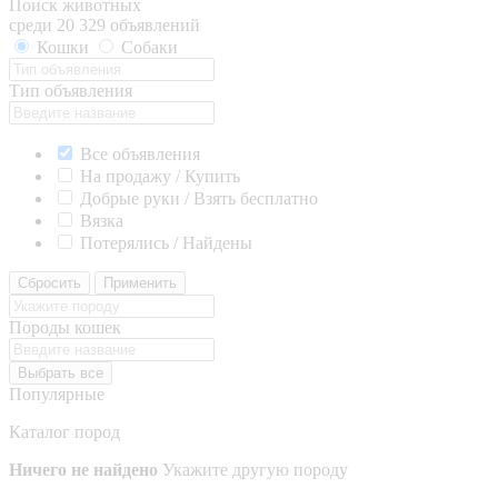
Поиск животных
среди 20 329 объявлений
Кошки
Собаки
Тип объявления
Все объявления
На продажу / Купить
Добрые руки / Взять бесплатно
Вязка
Потерялись / Найдены
Сбросить
Применить
Породы кошек
Выбрать все
Популярные
Каталог пород
Ничего не найдено
Укажите другую породу