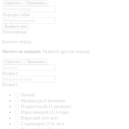
Сбросить
Применить
Породы собак
Выбрать все
Популярные
Каталог пород
Ничего не найдено
Укажите другую породу
Сбросить
Применить
Возраст
Возраст
Любой
Малыш (до 6 месяцев)
Подросток (6-11 месяцев)
Взрослеющий (1-3 года)
Взрослый (4-6 лет)
Стареющий (7-11 лет)